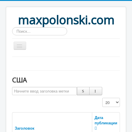
maxpolonski.com
Искать...
Home
Путешествия
США
Рассказы
Начните ввод заголовка метки
Контакты
Вход
Кол-во строк:
Дата
публикации
Заголовок