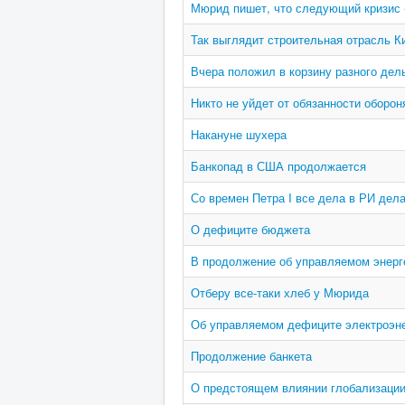
Мюрид пишет, что следующий кризис 
Так выглядит строительная отрасль К
Вчера положил в корзину разного дель
Никто не уйдет от обязанности оборон
Накануне шухера
Банкопад в США продолжается
Со времен Петра I все дела в РИ дел
О дефиците бюджета
В продолжение об управляемом энерг
Отберу все-таки хлеб у Мюрида
Об управляемом дефиците электроэн
Продолжение банкета
О предстоящем влиянии глобализаци