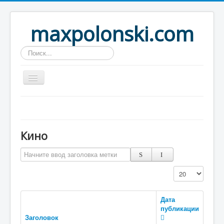
maxpolonski.com
Искать...
Home
Путешествия
Кино
Рассказы
Начните ввод заголовка метки
Контакты
Вход
Кол-во строк:
Дата
публикации
Заголовок