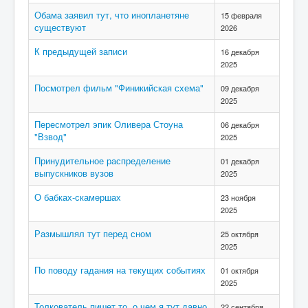
Обама заявил тут, что инопланетяне
15 февраля
существуют
2026
К предыдущей записи
16 декабря
2025
Посмотрел фильм "Финикийская схема"
09 декабря
2025
Пересмотрел эпик Оливера Стоуна
06 декабря
"Взвод"
2025
Принудительное распределение
01 декабря
выпускников вузов
2025
О бабках-скамершах
23 ноября
2025
Размышлял тут перед сном
25 октября
2025
По поводу гадания на текущих событиях
01 октября
2025
Толкователь пишет то, о чем я тут давно
22 сентября