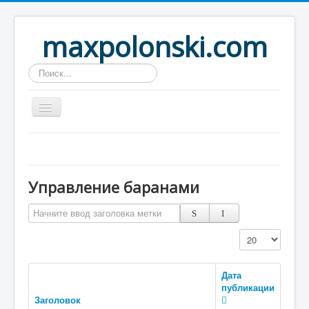
maxpolonski.com
Искать...
Home
Путешествия
Управление баранами
Рассказы
Начните ввод заголовка метки
Контакты
Вход
Кол-во строк:
Дата
публикации
Заголовок