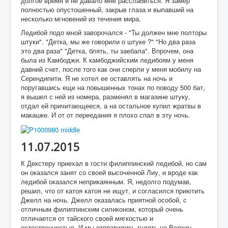
долгое время и не давало мне расслабиться. Я замер
полностью опустошенный, закрыв глаза и выпавший на
несколько мгновений из течения мира.
Ледибой подо мной заворочался - "Ты должен мне полторы
штуки". "Детка, мы же говорили о штуке ?" "Но два раза
это два раза" "Детка, блять, ты заебала". Впрочем, она
была из Камбоджи. К камбоджийским ледибоям у меня
давний счет, после того как они сперли у меня мобилу на
Серендипити. Я не хотел ее оставлять на ночь и
поругавшись еще на повышенных тонах по поводу 500 бат,
я вышел с ней из номера, разменял в магазине штуку,
отдал ей причитающееся, а на остальное купил жратвы в
макашке. И от от переедания я плохо спал в эту ночь.
11.07.2015
К Декстеру приехал в гости филиппинский ледибой, но сам
он оказался занят со своей высоченной Лиу, и вроде как
ледибой оказался неприкаянным. Я, недолго подумав,
решил, что от катоя катоя не ищут, и согласился приютить
Джелл на ночь. Джелл оказалась приятной особой, с
отличным филиппинским силиконом, который очень
отличается от тайского своей мягкостью и
естественностью. И мы отправились гулять на Волкин