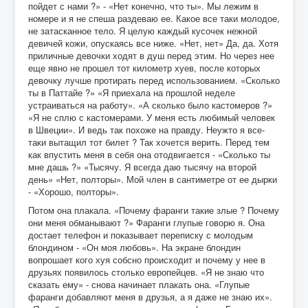
пойдет с нами ?» - «Нет конечно, что ты». Мы лежим в
номере и я не спеша раздеваю ее. Какое все таки молодое,
не затасканное тело. Я целую каждый кусочек нежной
девичей кожи, опускаясь все ниже. «Нет, нет» Да, да. Хотя
приличные девочки ходят в душ перед этим. Но через нее
еще явно не прошел тот километр хуев, после которых
девочку лучше протирать перед использованием. «Сколько
ты в Паттайе ?» «Я приехала на прошлой неделе
устраиваться на работу». «А сколько было кастомеров ?»
«Я не сплю с кастомерами. У меня есть любимый человек
в Швеции». И ведь так похоже на правду. Неужто я все-
таки вытащил тот билет ? Так хочется верить. Перед тем
как впустить меня в себя она отодвигается - «Сколько ты
мне дашь ?» «Тысячу. Я всегда даю тысячу на второй
день» «Нет, полторы». Мой член в сантиметре от ее дырки
- «Хорошо, полторы».
Потом она плакала. «Почему фаранги такие злые ? Почему
они меня обманывают ?» Фаранги глупые говорю я. Она
достает телефон и показывает переписку с молодым
блондином - «Он моя любовь». На экране блондин
вопрошает кого хуя собсно происходит и почему у нее в
друзьях появилось столько европейцев. «Я не знаю что
сказать ему» - снова начинает плакать она. «Глупые
фаранги добавляют меня в друзья, а я даже не знаю их».