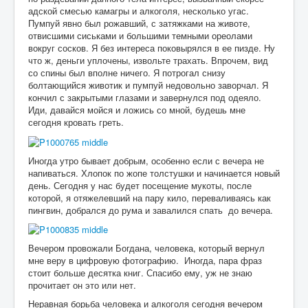
адской смесью камагры и алкоголя, несколько угас.
Пумпуй явно был рожавший, с затяжками на животе,
отвисшими сиськами и большими темными ореолами
вокруг сосков. Я без интереса поковырялся в ее пизде. Ну
что ж, деньги уплочены, извольте трахать. Впрочем, вид
со спины был вполне ничего. Я потрогал снизу
болтающийся животик и пумпуй недовольно заворчал. Я
кончил с закрытыми глазами и завернулся под одеяло.
Иди, давайся мойся и ложись со мной, будешь мне
сегодня кровать греть.
Иногда утро бывает добрым, особенно если с вечера не
напиваться. Хлопок по жопе толстушки и начинается новый
день. Сегодня у нас будет посещение мукоты, после
которой, я отяжелевший на пару кило, переваливаясь как
пингвин, добрался до рума и завалился спать до вечера.
Вечером провожали Богдана, человека, который вернул
мне веру в цифровую фотографию. Иногда, пара фраз
стоит больше десятка книг. Спасибо ему, уж не знаю
прочитает он это или нет.
Неравная борьба человека и алкоголя сегодня вечером