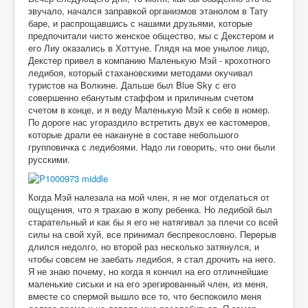
звучало, начался заправкой организмов этанолом в Тату
баре, и распрощавшись с нашими друзьями, которые
предпочитали чисто женское общество, мы с Декстером и
его Лиу оказались в Хоттуне. Глядя на мое унылое лицо,
Декстер привел в компанию Маленькую Мэй - крохотного
ледибоя, который стахановскими методами окучивал
туристов на Волкине. Дальше был Blue Sky с его
совершенно ебанутым стаффом и приличным счетом
счетом в конце, и я веду Маленькую Мэй к себе в номер.
По дороге нас угораздило встретить двух ее кастомеров,
которые драли ее накануне в составе небольшого
групповичка с ледибоями. Надо ли говорить, что они были
русскими.
Когда Мэй налезала на мой член, я не мог отделаться от
ощущения, что я трахаю в жопу ребенка. Но ледибой был
старательный и как бы я его не натягивал за плечи со всей
силы на свой хуй, все принимал беспрекословно. Перерыв
длился недолго, но второй раз несколько затянулся, и
чтобы совсем не заебать ледибоя, я стал дрочить на него.
Я не знаю почему, но когда я кончил на его отличнейшие
маленькие сиськи и на его эрегированный член, из меня,
вместе со спермой вышло все то, что беспокоило меня