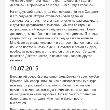
«Я люблю его» - она гладит экран телефона. «Бедная
девочка» - я прижимаю ее к себе - «все будет хорошо».
На следующий день с утра мы поехали в баню с Сидором
и его подругой. Вторая странность этой девочки
заключалась в том, что она практически не разговаривала
с другими девушками в компании. Мы как то странно
попрощались. «Я поеду к подруге» - сказала она. Потом
доехала до меня. Она явно не знала что делать. Я не был
уверен, что существовала и эта подруга и эта комната.
Мне было ее жаль, конечно, и я согласен был ее приютить,
но не за полторы штуки в день. Поэтому я пожал ей руку,
пообещал позвонить и отправился спать в рум. Сегодня
приезжал Дэкстер, сегодня начиналось совсем другое
веселье.
10.07.2015
Вчерашний вечер был наполнен ледибоями из всех клубов
Буакхао. Мы совершили, то, что в англосакской культуре
называется pub crawl - ползком по барам, и оставили
прилично бабла разного рода хабалкам, которые пили на
наши деньги за наше здоровье. Но как бы это странно не
было, спать я лег один. Мне нужно было просто
выспаться.
Вечер следующего дня, 10 июля, как бы обыденно это не