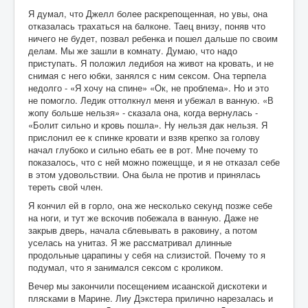
Я думал, что Джелл более раскрепощенная, но увы, она
отказалась трахаться на балконе. Таец внизу, поняв что
ничего не будет, позвал ребенка и пошел дальше по своим
делам. Мы же зашли в комнату. Думаю, что надо
приступать. Я положил ледибоя на живот на кровать, и не
снимая с него юбки, занялся с ним сексом. Она терпела
недолго - «Я хочу на спине» «Ок, не проблема». Но и это
не помогло. Ледик оттолкнул меня и убежал в ванную. «В
жопу больше нельзя» - сказала она, когда вернулась -
«Болит сильно и кровь пошла». Ну нельзя дак нельзя. Я
прислонил ее к спинке кровати и взяв крепко за голову
начал глубоко и сильно ебать ее в рот. Мне почему то
показалось, что с ней можно пожещще, и я не отказал себе
в этом удовольствии. Она была не против и принялась
тереть свой член.
Я кончил ей в горло, она же несколько секунд позже себе
на ноги, и тут же вскочив побежала в ванную. Даже не
закрыв дверь, начала сблевывать в раковину, а потом
уселась на унитаз. Я же рассматривал длинные
продольные царапины у себя на слизистой. Почему то я
подумал, что я занимался сексом с кроликом.
Вечер мы закончили посещением исаанской дискотеки и
плясками в Марине. Лиу Дэкстера прилично нарезалась и