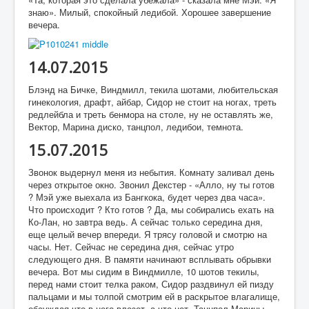
знаю». Милый, спокойный ледибой. Хорошее завершение
вечера.
14.07.2015
Блэнд на Бичке, Виндмилл, текила шотами, любительская
гинекология, драфт, айбар, Сидор не стоит на ногах, треть
редлейбла и треть бенмора на столе, ну не оставлять же,
Вектор, Марина диско, танцпол, ледибои, темнота.
15.07.2015
Звонок выдернул меня из небытия. Комнату заливал день
через открытое окно. Звонил Декстер - «Алло, ну ты готов
? Мэй уже выехала из Бангкока, будет через два часа».
Что происходит ? Кто готов ? Да, мы собирались ехать на
Ко-Лан, но завтра ведь. А сейчас только середина дня,
еще целый вечер впереди. Я трясу головой и смотрю на
часы. Нет. Сейчас не середина дня, сейчас утро
следующего дня. В памяти начинают всплывать обрывки
вечера. Вот мы сидим в Виндмилле, 10 шотов текилы,
перед нами стоит телка раком, Сидор раздвинул ей пизду
пальцами и мы толпой смотрим ей в раскрытое влагалище,
обсуждая что в него влезет, а что нет. Танцпол Марины,