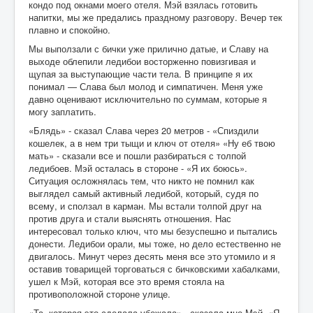
кондо под окнами моего отеля. Мэй взялась готовить
напитки, мы же предались праздному разговору. Вечер тек
плавно и спокойно.
Мы выползали с бички уже прилично датые, и Славу на
выходе облепили ледибои восторженно повизгивая и
щупая за выступающие части тела. В принципе я их
понимал — Слава был молод и симпатичен. Меня уже
давно оценивают исключительно по суммам, которые я
могу заплатить.
«Блядь» - сказал Слава через 20 метров - «Спиздили
кошелек, а в нем три тыщи и ключ от отеля» «Ну еб твою
мать» - сказали все и пошли разбираться с толпой
ледибоев. Мэй осталась в стороне - «Я их боюсь».
Ситуация осложнялась тем, что никто не помнил как
выглядел самый активный ледибой, который, судя по
всему, и сползал в карман. Мы встали толпой друг на
против друга и стали выяснять отношения. Нас
интересовал только ключ, что мы безуспешно и пытались
донести. Ледибои орали, мы тоже, но дело естественно не
двигалось. Минут через десять меня все это утомило и я
оставив товарищей торговаться с бичковскими хабалками,
ушел к Мэй, которая все это время стояла на
противоположной стороне улице.
«Та, которая это сделала убежала» - сказала мне Мэй. «Я