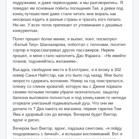
подружками, и даже первоходами, и мы разговорились. Я
поведал им основные пойнты посещения Тая, а девки под
конец путешествия даже стали читать мне мораль как
нехорошо ездить в разные страны и трахать кого попало.
Ню-ню. У всех телок припекает от упоминания о дешевых
конкурентках.
Полет прошел более менее, я выпил, поел, посмотрел
«Белый Тигр» Шахназарова, поболтал с телочами, посетил
сортир и порассматривал других пассажиров. Нервяк
прошел, и меня стало наполнять Дао Фаранга - «Не имейте
планов, подчиняйтесь желаниям».
Высадка, свободное место в Бэллтранс, и я вхожу в 202
номер Санья Найтстар, как это было год назад. Мне было
непросто сдержать волнение. Номер за год поистрепался,
пленку со спинок кроватей, которую мы с Джени порвали
своими потными телами убрали окончательно, защелку
балкона выломали полностью и под конец какие-то нелюди
оторвали унитазный подмывальный душ. Что они им
делали то ? Два пакета из магазина, первая тарелка Том-
Яма и здоровый сон до вечера. Вечером будет Вектор,
ядонг и диско.
Вечером был Вектор, ядонг, ладошка сенгсома, «я пойду
поздороваюсь с бичкой», и вспышки воспоминаний. Вот я