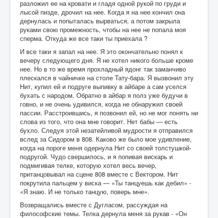
разложил ее на кровати и гладя одной рукой по груди и
лысой пизде, дрочил на нее. Когда я на нее кончил она
дернулась и попыталась вырваться, а потом закрыла
руками свою промежность, чтобы на нее не попала моя
сперма. Откуда же все таки ты приехала ?
И все таки я запал на нее. Я это окончательно понял к
вечеру следующего дня. Я не хотел никого больше кроме
нее. Но в то же время прохладный ядонг так заманчиво
плескался в чайничке на столе Тату-бара. Я вызвонил эту
Нит, купил ей и подруге выпивку в айбаре а сам уселся
бухать с народом. Обратно в айбар я полз уже будучи в
говно, и не очень удивился, когда не обнаружил своей
пассии. Расстроившись, я позвонил ей, но не мог понять ни
слова из того, что она мне говорит. Нет бабы — есть
бухло. Следуя этой незатейливой мудрости я отправился
вслед за Сидором в 808. Каково же было мое удивление,
когда на пороге меня одернула Нит со своей толстушкой-
подругой. Чудо свершилось, и я попивая вискарь и
подмигивая телке, которую хотел весь вечер,
пританцовывал на сцене 808 вместе с Вектором. Нит
покрутила пальцем у виска — «Ты танцуешь как дебил» -
«Я знаю. И не только танцую, поверь мне».
Возвращались вместе с Дугласом, рассуждая на
философские темы. Телка дернула меня за рукав - «Он