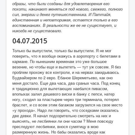
образы, что были созданы для удовлетворения его
похоти, начинают меняться под нового, свежего, полного
сил, энергии и денег путешественника. И Паттайя,
единственная и неповторимая, остается только в его
воспоминаниях. В реальности же ее не существует, и
никогда не существовало.
04.07.2015
Только бы выпустили, только бы выпустили. Я не мог
поверить, что я вообще окажусь в аэропорту с билетами в
кармане. По нынешним временам это уже большое
везение, но чтобы еще и вылететь — тут уж совсем. Я без
проблем прохожу все контроли, и на нервах закидываюсь
Будвайзером по 2 евро. Ебаное Шереметьево, как оно
меня достало. Еще два часа, два сраных часа. Под конец
я традиционно для вылетающих наебался пивасом,
впопыхах залил дешевого виски в банку с пепси, натер
ногу, сходил за пластырем через три терминала, потерял
браслет, и со всем этим багажом загрузился на свое место
«у прохода». Надо ли говорить, что соседками оказались
две девки. Я начал подозрительно смотреть на них и
выяснять, не лесбиянки ли они часом ? Меня повсюду
преследуют лесбиянки, внося сумятицу в мою
размеренную жизнь. Но бабы оказались вроде как