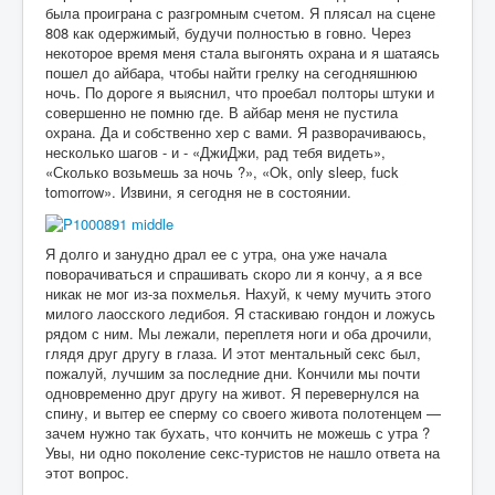
была проиграна с разгромным счетом. Я плясал на сцене
808 как одержимый, будучи полностью в говно. Через
некоторое время меня стала выгонять охрана и я шатаясь
пошел до айбара, чтобы найти грелку на сегодняшнюю
ночь. По дороге я выяснил, что проебал полторы штуки и
совершенно не помню где. В айбар меня не пустила
охрана. Да и собственно хер с вами. Я разворачиваюсь,
несколько шагов - и - «ДжиДжи, рад тебя видеть»,
«Сколько возьмешь за ночь ?», «Ok, only sleep, fuck
tomorrow». Извини, я сегодня не в состоянии.
Я долго и занудно драл ее с утра, она уже начала
поворачиваться и спрашивать скоро ли я кончу, а я все
никак не мог из-за похмелья. Нахуй, к чему мучить этого
милого лаосского ледибоя. Я стаскиваю гондон и ложусь
рядом с ним. Мы лежали, переплетя ноги и оба дрочили,
глядя друг другу в глаза. И этот ментальный секс был,
пожалуй, лучшим за последние дни. Кончили мы почти
одновременно друг другу на живот. Я перевернулся на
спину, и вытер ее сперму со своего живота полотенцем —
зачем нужно так бухать, что кончить не можешь с утра ?
Увы, ни одно поколение секс-туристов не нашло ответа на
этот вопрос.