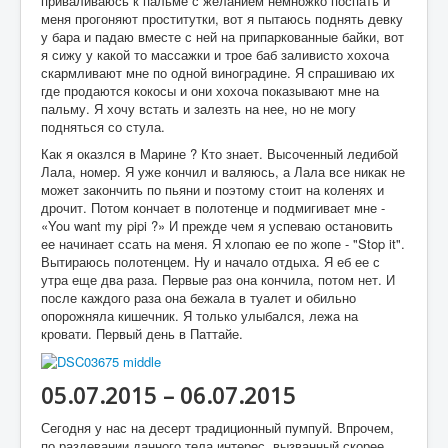
приваливаюсь к пальме с желанием немножко поспать и
меня прогоняют проститутки, вот я пытаюсь поднять девку
у бара и падаю вместе с ней на припаркованные байки, вот
я сижу у какой то массажки и трое баб заливисто хохоча
скармливают мне по одной виноградине. Я спрашиваю их
где продаются кокосы и они хохоча показывают мне на
пальму. Я хочу встать и залезть на нее, но не могу
подняться со стула.
Как я оказлся в Марине ? Кто знает. Высоченный ледибой
Лала, номер. Я уже кончил и валяюсь, а Лала все никак не
может закончить по пьяни и поэтому стоит на коленях и
дрочит. Потом кончает в полотенце и подмигивает мне -
«You want my pipi ?» И прежде чем я успеваю остановить
ее начинает ссать на меня. Я хлопаю ее по жопе - "Stop it".
Вытираюсь полотенцем. Ну и начало отдыха. Я еб ее с
утра еще два раза. Первые раз она кончила, потом нет. И
после каждого раза она бежала в туалет и обильно
опорожняла кишечник. Я только улыбался, лежа на
кровати. Первый день в Паттайе.
05.07.2015 – 06.07.2015
Сегодня у нас на десерт традиционный пумпуй. Впрочем,
по раздевании данного тела интерес, вызванный скорее