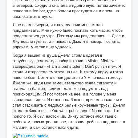
вчетвером. Сходили сначала в ядонгочную, потом зачем-то
понесло в Ice bar, где я боялся простудиться и слечь на
весь остаток отпуска.
Я не спал вечером, и к началу ночи меня стало
придавливать. Мне нужно было поспать хоть часик, чтобы
продержаться до утра. Поэтому мы разделились — Дэкс и
Лиу пошли гулять, а я пошел с Джелл в номер. Поспать,
впрочем, мне так и не удалось.
Когда я вышел из душа Джелл стояла одетая в
голубенькую клетчатую юбку и топик. «Mister, Mister» -
заверещала она - «I am a bad student. Don't punish me». Я
стоял и оторопело смотрел на нее. К такому цирку я готов
явно не был. Вот что с ней делать то ? Я почесал голову.
Джелл же, видя мое замешательство взяла сигарету и
вышла на балкон, видимо, дать мне подумать над
происходящим. Я посмотрел на нее, и в голове у меня
зародилась идея. Я вышел на балкон, присел на колени и
стал стаскивать с ледибоя белые кружевные трусы. Джелл
стала отбиваться - «You want public sex ? No no no». Что
nonono то. Я был настойчив. Внизу остановился таец с
ребенком, посмотрел на нас, отправил ребенка под навес в
магазин, а сам остался наблюдать.