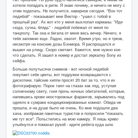
хотели попадать в ритм. Я знаю почему, и ничего не могу с
этим поделать. Не получится, наверное сегодня. "Вон тот
ледибой" - показывает мне Вектор - "ушел с тобой в
прошлый раз". Ах вот кто у меня выхлопал карманы. "Иди
сюда, сучка, блядь" - ледибой побежал от меня по
танцполу. Так она и бегала от меня весь вечер. Ничего, я
тебя запомню еще. Ладно, хватит. Время утро, но я трезв,
несмотря на конские дозы Бэнмора. Я распрощался и
вышел на улицу. Скоро светает. Кажется, мне нужно кое-
что сделать. Я зашел в номер и достал зеркалку Sony из
сейфа.
Больше полутысячи снимков - вот ночной ледибой
покупает себе цветы, вот подружки возвращаются с
дискотеки, тайские хиппи просят 20 бат за то, что я их
фотографирую. Порок таял на глазах как лед, уступая
солнечному свету, гоня прочь ночных обитателей, которые,
напившись крови неосторожных фарангов, зарывались под
одеяло в сумраке кондиционированных комнат. Обида не
прошла, и на душе было не очень. Ко мне подошли два
хача, изображая пакетных туристов и попросили "показать
им тут все". Польстились на мою камеру. Я лишь криво
улыбнулся и помахал рукой - идите ребята куда шли.