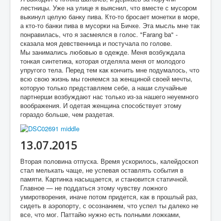
лестницы. Уже на улице я выяснил, что вместе с мусором
выкинул целую банку пива. Кто-то бросает монетки в море,
а кто-то банки пива в мусорки на Бичке. Эта мысль мне так
понравилась, что я засмеялся в голос. "Farang ba" -
сказала моя девственница и постучала по голове.
Мы занимались любовью в одежде. Меня возбуждала
тонкая синтетика, которая отделяла меня от молодого
упругого тела. Перед тем как кончить мне подумалось, что
всю свою жизнь мы гоняемся за женщиной своей мечты,
которую только представляем себе, а наши случайные
партнерши возбуждают нас только из-за нашего неуемного
воображения. И одетая женщина способствует этому
гораздо больше, чем раздетая.
13.07.2015
Вторая половина отпуска. Время ускорилось, калейдоскоп
стал мелькать чаще, не успевая оставлять события в
памяти. Картинка насыщается, и становится статичной.
Главное — не поддаться этому чувству ложного
умиротворения, иначе потом придется, как в прошлый раз,
сидеть в аэропорту, с осознанием, что успел ты далеко не
все, что мог. Паттайю нужно есть полными ложками,