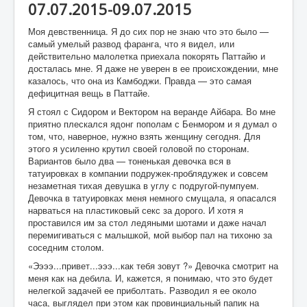
07.07.2015-09.07.2015
Моя девственница. Я до сих пор не знаю что это было —
самый умелый развод фаранга, что я видел, или
действительно малолетка приехала покорять Паттайю и
досталась мне. Я даже не уверен в ее происхождении, мне
казалось, что она из Камбоджи. Правда — это самая
дефицитная вещь в Паттайе.
Я стоял с Сидором и Вектором на веранде Айбара. Во мне
приятно плескался ядонг пополам с Бенмором и я думал о
том, что, наверное, нужно взять женщину сегодня. Для
этого я усиленно крутил своей головой по сторонам.
Вариантов было два — тоненькая девочка вся в
татуировках в компании подружек-проблядужек и совсем
незаметная тихая девушка в углу с подругой-пумпуем.
Девочка в татуировках меня немного смущала, я опасался
нарваться на пластиковый секс за дорого. И хотя я
проставился им за стол ледяными шотами и даже начал
перемигиваться с малышкой, мой выбор пал на тихоню за
соседним столом.
«Ээээ...привет...эээ...как тебя зовут ?» Девочка смотрит на
меня как на дебила. И, кажется, я понимаю, что это будет
нелегкой задачей ее приболтать. Разводил я ее около
часа, выглядел при этом как провинциальный папик на