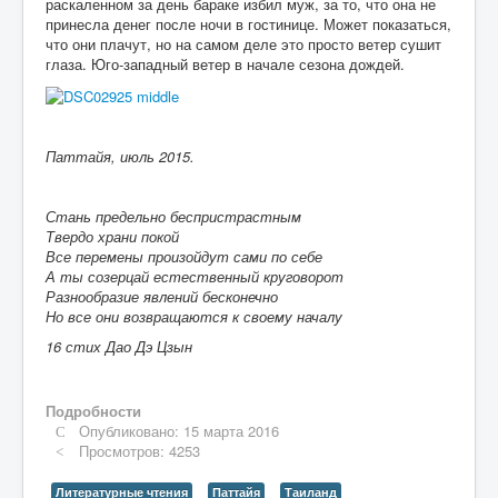
раскаленном за день бараке избил муж, за то, что она не
принесла денег после ночи в гостинице. Может показаться,
что они плачут, но на самом деле это просто ветер сушит
глаза. Юго-западный ветер в начале сезона дождей.
Паттайя, июль 2015.
Стань предельно беспристрастным
Твердо храни покой
Все перемены произойдут сами по себе
А ты созерцай естественный круговорот
Разнообразие явлений бесконечно
Но все они возвращаются к своему началу
16 стих Дао Дэ Цзын
Подробности
Опубликовано: 15 марта 2016
Просмотров: 4253
Литературные чтения
Паттайя
Таиланд