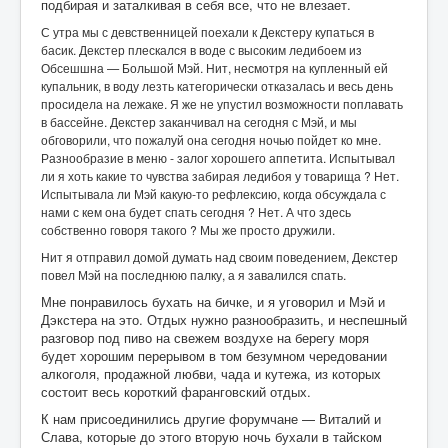
подбирая и заталкивая в себя все, что не влезает.
С утра мы с девственницей поехали к Декстеру купаться в
басик. Декстер плескался в воде с высоким ледибоем из
Обсешшна — Большой Мэй. Нит, несмотря на купленный ей
купальник, в воду лезть категорически отказалась и весь день
просидела на лежаке. Я же не упустил возможности поплавать
в бассейне. Декстер заканчивал на сегодня с Мэй, и мы
обговорили, что пожалуй она сегодня ночью пойдет ко мне.
Разнообразие в меню - залог хорошего аппетита. Испытывал
ли я хоть какие то чувства забирая ледибоя у товарища ? Нет.
Испытывала ли Мэй какую-то рефлексию, когда обсуждала с
нами с кем она будет спать сегодня ? Нет. А что здесь
собственно говоря такого ? Мы же просто дружили.
Нит я отправил домой думать над своим поведением, Декстер
повел Мэй на последнюю палку, а я завалился спать.
Мне понравилось бухать на бичке, и я уговорил и Мэй и
Дэкстера на это. Отдых нужно разнообразить, и неспешный
разговор под пиво на свежем воздухе на берегу моря
будет хорошим перерывом в том безумном чередовании
алкоголя, продажной любви, чада и кутежа, из которых
состоит весь короткий фаранговский отдых.
К нам присоединились другие форумчане — Виталий и
Слава, которые до этого вторую ночь бухали в тайском