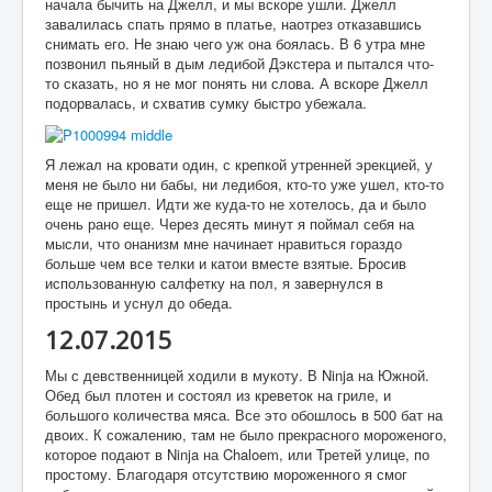
начала бычить на Джелл, и мы вскоре ушли. Джелл
завалилась спать прямо в платье, наотрез отказавшись
снимать его. Не знаю чего уж она боялась. В 6 утра мне
позвонил пьяный в дым ледибой Дэкстера и пытался что-
то сказать, но я не мог понять ни слова. А вскоре Джелл
подорвалась, и схватив сумку быстро убежала.
Я лежал на кровати один, с крепкой утренней эрекцией, у
меня не было ни бабы, ни ледибоя, кто-то уже ушел, кто-то
еще не пришел. Идти же куда-то не хотелось, да и было
очень рано еще. Через десять минут я поймал себя на
мысли, что онанизм мне начинает нравиться гораздо
больше чем все телки и катои вместе взятые. Бросив
использованную салфетку на пол, я завернулся в
простынь и уснул до обеда.
12.07.2015
Мы с девственницей ходили в мукоту. В Ninja на Южной.
Обед был плотен и состоял из креветок на гриле, и
большого количества мяса. Все это обошлось в 500 бат на
двоих. К сожалению, там не было прекрасного мороженого,
которое подают в Ninja на Chaloem, или Третей улице, по
простому. Благодаря отсутствию мороженного я смог