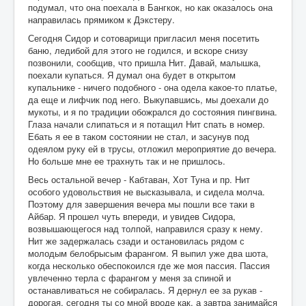
подумал, что она поехала в Бангкок, но как оказалось она
направилась прямиком к Дэкстеру.
Сегодня Сидор и сотоварищи пригласил меня посетить
баню, ледибой для этого не годился, и вскоре снизу
позвонили, сообщив, что пришла Нит. Давай, малышка,
поехали купаться. Я думал она будет в открытом
купальнике - ничего подобного - она одела какое-то платье,
да еще и лифчик под него. Выкупавшись, мы доехали до
мукоты, и я по традиции обожрался до состояния пингвина.
Глаза начали слипаться и я потащил Нит спать в номер.
Ебать я ее в таком состоянии не стал, и засунув под
одеялом руку ей в трусы, отложил мероприятие до вечера.
Но больше мне ее трахнуть так и не пришлось.
Весь остальной вечер - Кабтаван, Хот Туна и пр. Нит
особого удовольствия не высказывала, и сидела молча.
Поэтому для завершения вечера мы пошли все таки в
Айбар. Я прошел чуть впереди, и увидев Сидора,
возвышающегося над толпой, направился сразу к нему.
Нит же задержалась сзади и остановилась рядом с
молодым белобрысым фарангом. Я выпил уже два шота,
когда несколько обеспокоился где же моя пассия. Пассия
увлеченно терла с фарангом у меня за спиной и
останавливаться не собиралась. Я дернул ее за рукав -
дорогая, сегодня ты со мной вроде как, а завтра занимайся