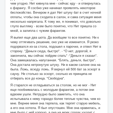
чем угодно. Нит кивнула мне - сейчас иду - и отвернулась
к фарангу. Я сосбно уже начинал проявлять некоторое
беспокойство. Вечером я дал Нит штуку бат в счет ночной
оплаты, чтобы она сходила в салон, и сама ситуация меня
несколько напрягала. К тому же, я понимал, что довольно
глупо выгляжу - всем было понятно, что Нит пришла со
мной, а залипла с чужим фарангом.
Я выпил еще два шота. Да вообщем то все понятно. Ни к
чему оттягивать решение, оно уже не изменится. Я резко
подорвался из-за стола, подошел к парочке, и отвел Нит в
сторону. "Деньги сюда, быстро". - "О нет, дорогой, я
закончила, мы сейчас пойдем спать" -"Деньги я сказал".
Она замешкалась напуганная. "Блять, деньги, быстро".
Она достала нетронутую штуку. Ни в каком салоне она на
была. Ложь, всюду ложь. Я вернул ей 500 бат за эскорт в
сауну. Не столько за эскорт, сколько из принципа не
отбирать все до конца. "Свободна".
Я старался не оглядываться за столом, но не мог - Нит
еще пообнималась с молодым фарангом, а потом они
вдвоем ушли. Нетрудно было заметить, что она
испытывала к нему гораздо более теплые чувства, чем ко
мне. Вернее меня она терпела, как терпят старую мебель,
а его она хотела. Я был опустошен. Мне она нравилась, и
мне было с ней хорошо, а она на моих глазах уходит с