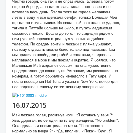
Честно говоря, она так и не оправилась. Блевала потом
еще на берегу, а на пляже завалилась под навес и не
вставала весь день. Бэлла тоже не горела желанием
лезть в воду и все щелкала селфи, только Большая Мэй
щеголяла в купальнике. Изначальный наш план не удался,
тагила в Паттайе больше не было, и пугать ледибоями
оказалось некого. Дошло до того, что сидящий рядом с
ним русский паренек стрельнул у наших ледибоев
телефон. По средам зонты и лежаки с пляжа убирают,
поэтому отдыхать можно было только под навесом. Там
мы прилично пообедали рыбой и салатами, я вдоволь
наплавался в море и мы поехали обратно. Я боялся, что
Маленькая Мэй издохнет совсем, но она мужественно
продержалась до конца пути. Уставшие, мы разошлись по
номерам, а потом собрались ненадолго в Тату баре. И
после посещения Hot Tuna и ужина в New York, вечер для
нас подошел к своему естественному завершению.
16.07.2015
Мэй лежала голая, раскинув ноги. "Я остаюсь у тебя ?"
Увы, дорогая, но сегодня по плану женщины. "No problem".
Она оделась и посмотрела на меня. "Полторашка
нормально за вчера ?" - "Да, вполне". -"Пока"- "Bye". Я