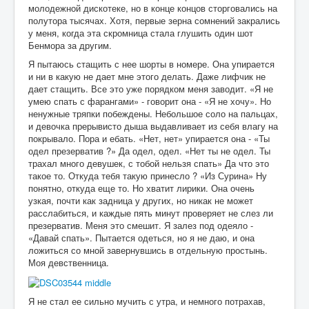
молодежной дискотеке, но в конце концов сторговались на
полутора тысячах. Хотя, первые зерна сомнений закрались
у меня, когда эта скромница стала глушить один шот
Бенмора за другим.
Я пытаюсь стащить с нее шорты в номере. Она упирается
и ни в какую не дает мне этого делать. Даже лифчик не
дает стащить. Все это уже порядком меня заводит. «Я не
умею спать с фарангами» - говорит она - «Я не хочу». Но
ненужные тряпки побеждены. Небольшое соло на пальцах,
и девочка прерывисто дыша выдавливает из себя влагу на
покрывало. Пора и ебать. «Нет, нет» упирается она - «Ты
одел презерватив ?» Да одел, одел. «Нет ты не одел. Ты
трахал много девушек, с тобой нельзя спать» Да что это
такое то. Откуда тебя такую принесло ? «Из Сурина» Ну
понятно, откуда еще то. Но хватит лирики. Она очень
узкая, почти как задница у других, но никак не может
расслабиться, и каждые пять минут проверяет не слез ли
презерватив. Меня это смешит. Я залез под одеяло -
«Давай спать». Пытается одеться, но я не даю, и она
ложиться со мной завернувшись в отдельную простынь.
Моя девственница.
Я не стал ее сильно мучить с утра, и немного потрахав,