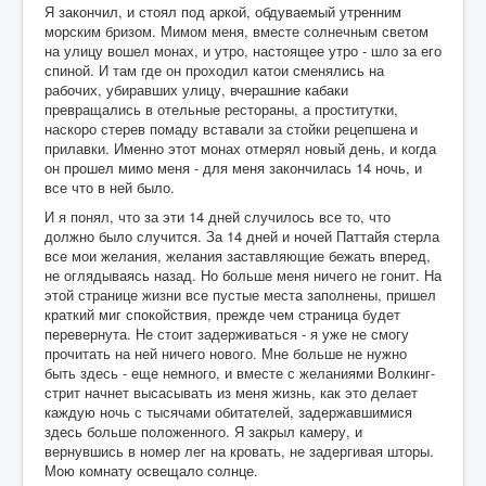
Я закончил, и стоял под аркой, обдуваемый утренним
морским бризом. Мимом меня, вместе солнечным светом
на улицу вошел монах, и утро, настоящее утро - шло за его
спиной. И там где он проходил катои сменялись на
рабочих, убиравших улицу, вчерашние кабаки
превращались в отельные рестораны, а проститутки,
наскоро стерев помаду вставали за стойки рецепшена и
прилавки. Именно этот монах отмерял новый день, и когда
он прошел мимо меня - для меня закончилась 14 ночь, и
все что в ней было.
И я понял, что за эти 14 дней случилось все то, что
должно было случится. За 14 дней и ночей Паттайя стерла
все мои желания, желания заставляющие бежать вперед,
не оглядываясь назад. Но больше меня ничего не гонит. На
этой странице жизни все пустые места заполнены, пришел
краткий миг спокойствия, прежде чем страница будет
перевернута. Не стоит задерживаться - я уже не смогу
прочитать на ней ничего нового. Мне больше не нужно
быть здесь - еще немного, и вместе с желаниями Волкинг-
стрит начнет высасывать из меня жизнь, как это делает
каждую ночь с тысячами обитателей, задержавшимися
здесь больше положенного. Я закрыл камеру, и
вернувшись в номер лег на кровать, не задергивая шторы.
Мою комнату освещало солнце.