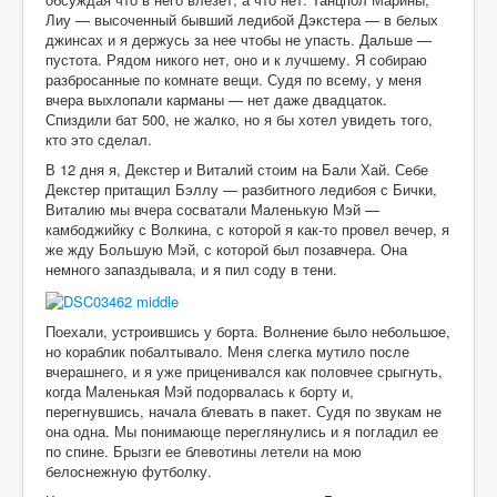
Лиу — высоченный бывший ледибой Дэкстера — в белых
джинсах и я держусь за нее чтобы не упасть. Дальше —
пустота. Рядом никого нет, оно и к лучшему. Я собираю
разбросанные по комнате вещи. Судя по всему, у меня
вчера выхлопали карманы — нет даже двадцаток.
Спиздили бат 500, не жалко, но я бы хотел увидеть того,
кто это сделал.
В 12 дня я, Декстер и Виталий стоим на Бали Хай. Себе
Декстер притащил Бэллу — разбитного ледибоя с Бички,
Виталию мы вчера сосватали Маленькую Мэй —
камбоджийку с Волкина, с которой я как-то провел вечер, я
же жду Большую Мэй, с которой был позавчера. Она
немного запаздывала, и я пил соду в тени.
Поехали, устроившись у борта. Волнение было небольшое,
но кораблик побалтывало. Меня слегка мутило после
вчерашнего, и я уже приценивался как половчее срыгнуть,
когда Маленькая Мэй подорвалась к борту и,
перегнувшись, начала блевать в пакет. Судя по звукам не
она одна. Мы понимающе переглянулись и я погладил ее
по спине. Брызги ее блевотины летели на мою
белоснежную футболку.