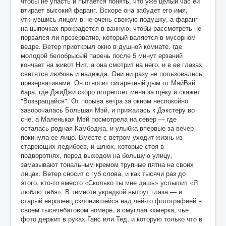
чтобы не упасть и пытается понять, что уже целый час ей
втирает высокий фаранг. Вскоре она забудет его имя,
уткнувшись лицом в не очень свежую подушку, а фаранг
на цыпочках прокрадется в ванную, чтобы рассмотреть не
порвался ли презерватив, который валяется в мусорном
ведре. Ветер приоткрыл окно в душной комнате, где
молодой белобрысый парень после 5 минут ерзаний
кончает на живот Нит, а она смотрит на него, и в ее глазах
светятся любовь и надежда. Они ни разу не пользовались
презервативами. Он относит сигаретный дым от МайВэй
бара, где ДжиДжи скоро потреплет меня за щеку и скажет
"Возвращайся". От порыва ветра за окном неспокойно
заворочалась Большая Мэй, и прижалась к Дэкстеру во
сне, а Маленькая Мэй посмотрела на север — где
осталась родная Камбоджа, и улыбка впервые за вечер
покинула ее лицо. Вместе с ветром уходит жизнь из
стареющих ледибоев, и шлюх, которые стоя в
подворотнях, перед выходом на большую улицу,
замазывают тональным кремом трупные пятна на своих
лицах. Ветер сносит с губ слова, и как тысячи раз до
этого, кто-то вместо «Сколько ты мне дашь» услышит «Я
люблю тебя». В темноте украдкой вытрут глаза — и
старый европеец склонившейся над чей-то фотографией в
своем тысячебатовом номере, и смуглая кхмерка, чье
фото держит в руках Ганс или Тед, и которую только что в