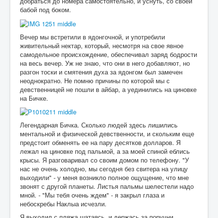
добраться до номера самостоятельно, и уснуть, со своей
бабой под боком.
Вечер мы встретили в ядонгочной, и употребили
живительный нектар, который, несмотря на свое явное
самодельное происхождение, обеспечивал заряд бодрости
на весь вечер. Уж не знаю, что они в него добавляют, но
разгон тоски и смятения духа за ядонгом был замечен
неоднократно. Не помню причины по которой мы с
девственницей не пошли в айбар, а уединились на циновке
на Бичке.
Легендарная Бичка. Сколько людей здесь лишились
ментальной и физической девственности, и скольким еще
предстоит обменять ее на пару десятков долларов. Я
лежал на циновке под пальмой, а за моей спиной еблись
крысы. Я разговаривал со своим домом по телефону. "У
нас не очень холодно, мы сегодня без свитера на улицу
выходили" - у меня возникло полное ощущение, что мне
звонят с другой планеты. Листья пальмы шелестели надо
мной. - "Мы тебя очень ждем" - я закрыл глаза и
небоскребы Наклыа исчезли.
Я выходил с пляжа шатаясь, и держась за поручни