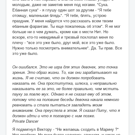
молодым, даже не заметив меня под ногами. "Сука.
Ебанная сука" - я глушу один шот за другим - "Я тебе
отомщу, маленькая блядь". "Я тебе, блять, устрою
праздник. У меня найдется что рассказать всем твоим
ебанным фарангам. Ты еще пожалеешь об этом". Я не мог
больше ни о чем думать, кроме как о мести Нит. Но
вскоре, кто-то невидимый и трезвый похлопал меня по
плечу - "все это уже было, друг мой, все это уже было.
Нужно только посмотреть внимательнее". Да. Ты прав. Все
это уже было.
Он ошибался. Это не игра для этих девочек, это точка
зрения. Это образ жизни. То, как они зарабатывают на
жизнь. Я не считаю, что он должен попробовать
наказать ее. Она проститутка, шлюха, и неправильно
наказывать ее за это, не более правильно, чем мстить
пауку за ловлю мух. Однако я не сказал ему об этом,
потому что на половине беседы девочка начала немного
ревновать и стала пытаться завладеть моим
вниманием. Она преуспела в этом. Я сказал Питу, что я
должен идти и что я поговорю с ним позже.
Private Dancer
Я подмигнул Вектору - "Не желаешь сходить в Марину ?"
Нет проблем. Но руки будто налились свинцом, и никак не