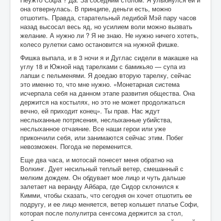
она отвернулась. В принципе, деньги есть, можно
отшотить. Правда, старательный ледибой Мэй пару часов
назад высосал весь яд, но усилием воли можно вызвать
желание. А нужно ли ? Я не знаю. Не нужно ничего хотеть,
колесо рулетки само остановится на нужной фишке.
Фишка выпала, и в 3 ночи я и Дуглас сидели в макашке на
углу 18 и Южной над тарелками с бамикьяо — супа из
лапши с пельменями. Я доедаю вторую тарелку, сейчас
это именно то, что мне нужно. «Монетарная система
исчерпала себя на данном этапе развития общества. Она
держится на костылях, но это не может продолжаться
вечно, ей приходит конец». Ты прав. Нас ждут
неслыханные потрясения, неслыханные убийства,
неслыханное отчаяние. Все наши герои или уже
прикончили себя, или занимаются сейчас этим. Побег
невозможен. Погода не переменится.
Еще два часа, и мотосай понесет меня обратно на
Волкинг. Дует несильный теплый ветер, смешанный с
мелким дождем. Он обдувает мое лицо и чуть дальше
залетает на веранду Айбара, где Сидор склонился к
Кимми, чтобы сказать, что сегодня он хочет отшотить ее
подругу, и ее лицо меняется, ветер колышет платье Софи,
которая после полулитра сенгсома держится за стол,