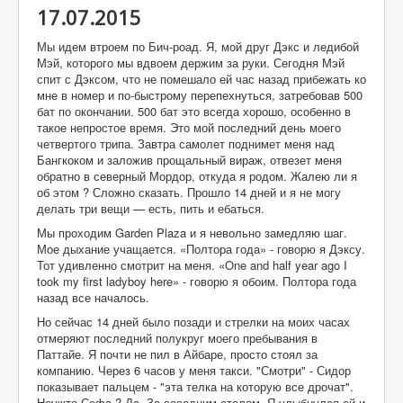
17.07.2015
Мы идем втроем по Бич-роад. Я, мой друг Дэкс и ледибой
Мэй, которого мы вдвоем держим за руки. Сегодня Мэй
спит с Дэксом, что не помешало ей час назад прибежать ко
мне в номер и по-быстрому перепехнуться, затребовав 500
бат по окончании. 500 бат это всегда хорошо, особенно в
такое непростое время. Это мой последний день моего
четвертого трипа. Завтра самолет поднимет меня над
Бангкоком и заложив прощальный вираж, отвезет меня
обратно в северный Мордор, откуда я родом. Жалею ли я
об этом ? Сложно сказать. Прошло 14 дней и я не могу
делать три вещи — есть, пить и ебаться.
Мы проходим Garden Plaza и я невольно замедляю шаг.
Мое дыхание учащается. «Полтора года» - говорю я Дэксу.
Тот удивленно смотрит на меня. «One and half year ago I
took my first ladyboy here» - говорю я обоим. Полтора года
назад все началось.
Но сейчас 14 дней было позади и стрелки на моих часах
отмеряют последний полукруг моего пребывания в
Паттайе. Я почти не пил в Айбаре, просто стоял за
компанию. Через 6 часов у меня такси. "Смотри" - Сидор
показывает пальцем - "эта телка на которую все дрочат".
Неужто Софа ? Да. За соседним столом. Я улыбнулся ей и