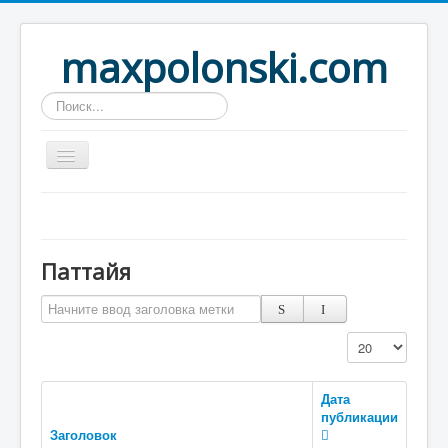
maxpolonski.com
Искать...
Home
Путешествия
Паттайя
Рассказы
Начните ввод заголовка метки
Контакты
Вход
Кол-во строк:
Дата
публикации
Заголовок