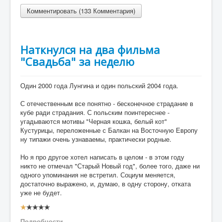
Комментировать (133 Комментария)
Наткнулся на два фильма
"Свадьба" за неделю
Один 2000 года Лунгина и один польский 2004 года.
С отечественным все понятно - бесконечное страдание в
кубе ради страдания. С польским поинтереснее -
угадываются мотивы "Черная кошка, белый кот"
Кустурицы, переложенные с Балкан на Восточную Европу
ну типажи очень узнаваемы, практически родные.
Но я про другое хотел написать в целом - в этом году
никто не отмечал "Старый Новый год", более того, даже ни
одного упоминания не встретил. Социум меняется,
достаточно выражено, и, думаю, в одну сторону, отката
уже не будет.
Рейтинг:
1
/
5
Подробности