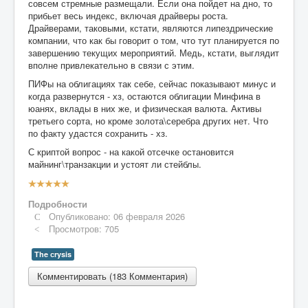
совсем стремные размещали. Если она пойдет на дно, то
прибьет весь индекс, включая драйверы роста.
Драйверами, таковыми, кстати, являются липездрические
компании, что как бы говорит о том, что тут планируется по
завершению текущих мероприятий. Медь, кстати, выглядит
вполне привлекательно в связи с этим.
ПИФы на облигациях так себе, сейчас показывают минус и
когда развернутся - хз, остаются облигации Минфина в
юанях, вклады в них же, и физическая валюта. Активы
третьего сорта, но кроме золота\серебра других нет. Что
по факту удастся сохранить - хз.
С криптой вопрос - на какой отсечке остановится
майнинг\транзакции и устоят ли стейблы.
Рейтинг:
5
/
5
Подробности
Опубликовано: 06 февраля 2026
Просмотров: 705
The сrysis
Комментировать (183 Комментария)