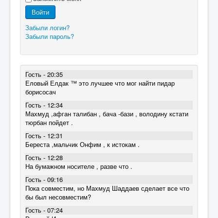
Войти
Забыли логин?
Забыли пароль?
Гость - 20:35
Еловый Елдак ™ это лучшее что мог найти пидар
борисосач
Гость - 12:34
Махмуд ,афган талибан , бача -бази , володину кстати
тюрбан пойдет .
Гость - 12:31
Береста ,мальчик Онфим , к истокам .
Гость - 12:28
На бумажном носителе , разве что .
Гость - 09:16
Пока совместим, но Махмуд Шаддаев сделает все что
бы был несовместим?
Гость - 07:24