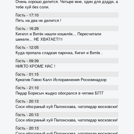
Очень хорошо делится. Четыре мне, один для дэдди, а
тебе хуй без соли.
Гость - 17:10
Пять на два не делится !
Гость - 16:29
Кигилл и Витёк нашли кошелёк... Пересчитали
шекеле... НЕ ХВАТАЕТ!!1
Гость - 12:05
Куда пропала сладкая парочка, Кигил и Витёк .
Гость - 09:39
НИКТО КРОМЕ НАС !
Гость - 01:15
Креатив Говно Калл Испоражнения Роскомнадзор
Гость - 21:10
Пидар Борисыч жыдко обосрался в чятике БГГГ
Гость - 20:13
Соси обосраный хуй Палонскава, чатопидар московски!
Гость - 20:13
Соси обосраный хуй Палонскава, чатопидар московски!
Гость - 20:13
Соси обосраный хуй Палонскава, чатопидар московски!