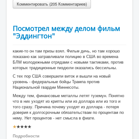
Комментировать (205 Комментариев)
Посмотрел между делом фильм
"Эддингтон"
какие-то он там призы взял. Фильм дичь, но там хорошо
показано как затравливали полицию в США во времена
БЛМ молодежными отрядами с новыми тактиками, против
которых традиционные пиздюли оказались бессильны.
С тех пор США совершили виток и вышли на новый
уровень - федеральные бойцы Трампа против
Национальной гвардии Миннесоты.
Между тем, финансовые металлы летят туземун. Понятно
что в них уходят из крипты или из доллара или из того и
того сразу. Причина почему уходят из доллара - потеря
доверия к долгосрочным обязательствам по процентам по
нему. Нет процентов - нет смысла в фиате.
Рейтинг:
1
/
5
Подробности