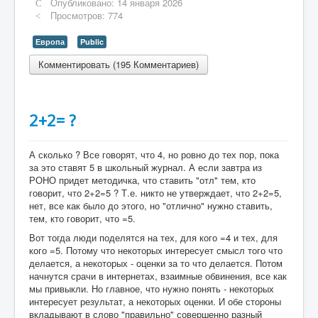
Опубликовано: 14 января 2026
Просмотров: 774
Европа
Public
Комментировать (195 Комментариев)
2+2= ?
А сколько ? Все говорят, что 4, но ровно до тех пор, пока
за это ставят 5 в школьный журнал. А если завтра из
РОНО придет методичка, что ставить "отл" тем, кто
говорит, что 2+2=5 ? Т.е. никто не утверждает, что 2+2=5,
нет, все как было до этого, но "отлично" нужно ставить,
тем, кто говорит, что =5.
Вот тогда люди поделятся на тех, для кого =4 и тех, для
кого =5. Потому что некоторых интересует смысл того что
делается, а некоторых - оценки за то что делается. Потом
начнутся срачи в интернетах, взаимные обвинения, все как
мы привыкли. Но главное, что нужно понять - некоторых
интересует результат, а некоторых оценки. И обе стороны
вкладывают в слово "правильно" совершенно разный