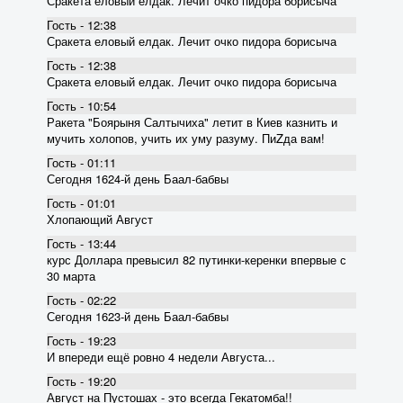
Сракета еловый елдак. Лечит очко пидора борисыча
Гость - 12:38
Сракета еловый елдак. Лечит очко пидора борисыча
Гость - 12:38
Сракета еловый елдак. Лечит очко пидора борисыча
Гость - 10:54
Ракета "Боярыня Салтычиха" летит в Киев казнить и
мучить холопов, учить их уму разуму. ПиZда вам!
Гость - 01:11
Сегодня 1624-й день Баал-бабвы
Гость - 01:01
Хлопающий Август
Гость - 13:44
курс Доллара превысил 82 пyтинки-керенки впервые с
30 марта
Гость - 02:22
Сегодня 1623-й день Баал-бабвы
Гость - 19:23
И впереди ещё ровно 4 недели Августа...
Гость - 19:20
Август на Пустошах - это всегда Гекатомба!!