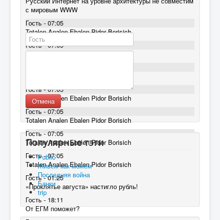
Русский Интернет на уровне архитектуры не совместим
с мировым WWW
Гость - 07:05
Totalen Analen Ebalen Pidor Borisich
Гость - 07:05
Totalen Analen Ebalen Pidor Borisich
Гость - 07:05
Totalen Analen Ebalen Pidor Borisich
Гость - 07:05
Totalen Analen Ebalen Pidor Borisich
Отмена
Гость - 07:05
Totalen Analen Ebalen Pidor Borisich
Гость - 07:05
Популярные тэги
Totalen Analen Ebalen Pidor Borisich
Гость - 07:05
Public
Totalen Analen Ebalen Pidor Borisich
Живем как можем
Последняя война
Гость - 01:25
Банки
«Проклятье августа» настигло рубль!
trip
Гость - 18:11
От ЕГМ поможет?