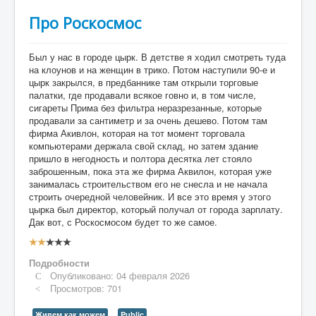
Про Роскосмос
Был у нас в городе цырк. В детстве я ходил смотреть туда
на клоунов и на женщин в трико. Потом наступили 90-е и
цырк закрылся, в предбаннике там открыли торговые
палатки, где продавали всякое говно и, в том числе,
сигареты Прима без фильтра неразрезанные, которые
продавали за сантиметр и за очень дешево. Потом там
фирма Акивлон, которая на тот момент торговала
компьютерами держала свой склад, но затем здание
пришло в негодность и полтора десятка лет стояло
заброшенным, пока эта же фирма Аквилон, которая уже
занималась строительством его не снесла и не начала
строить очередной человейник. И все это время у этого
цырка был директор, который получал от города зарплату.
Дак вот, с Роскосмосом будет то же самое.
Рейтинг:
2
/
5
Подробности
Опубликовано: 04 февраля 2026
Просмотров: 701
Живем как можем
Public