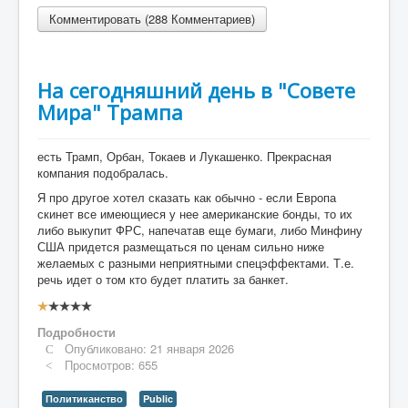
Комментировать (288 Комментариев)
На сегодняшний день в "Совете
Мира" Трампа
есть Трамп, Орбан, Токаев и Лукашенко. Прекрасная
компания подобралась.
Я про другое хотел сказать как обычно - если Европа
скинет все имеющиеся у нее американские бонды, то их
либо выкупит ФРС, напечатав еще бумаги, либо Минфину
США придется размещаться по ценам сильно ниже
желаемых с разными неприятными спецэффектами. Т.е.
речь идет о том кто будет платить за банкет.
Рейтинг:
1
/
5
Подробности
Опубликовано: 21 января 2026
Просмотров: 655
Политиканство
Public