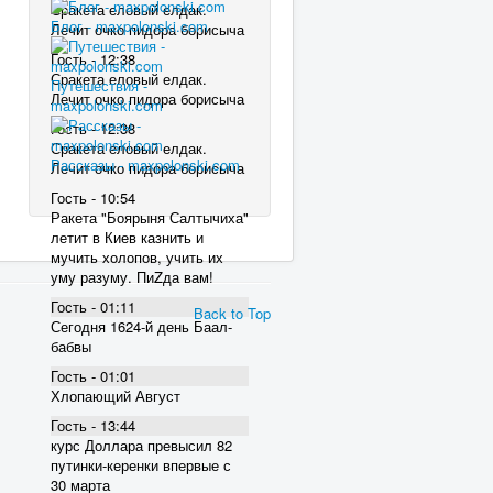
Сракета еловый елдак.
Блог - maxpolonski.com
Лечит очко пидора борисыча
Гость - 12:38
Сракета еловый елдак.
Путешествия -
Лечит очко пидора борисыча
maxpolonski.com
Гость - 12:38
Сракета еловый елдак.
Рассказы - maxpolonski.com
Лечит очко пидора борисыча
Гость - 10:54
Ракета "Боярыня Салтычиха"
летит в Киев казнить и
мучить холопов, учить их
уму разуму. ПиZда вам!
Гость - 01:11
Back to Top
Сегодня 1624-й день Баал-
бабвы
Гость - 01:01
Хлопающий Август
Гость - 13:44
курс Доллара превысил 82
пyтинки-керенки впервые с
30 марта