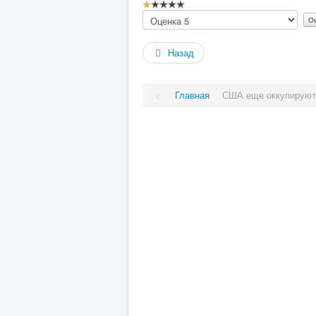
Рейтинг:
Пожалуйста,
1
/
5
оцените
Назад
Главная
США еще оккупируют