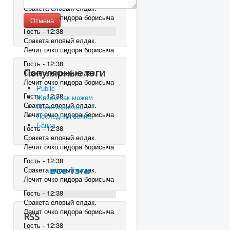
Сракета еловый елдак.
Лечит очко пидора борисыча
Отмена
Гость - 12:38
Сракета еловый елдак.
Лечит очко пидора борисыча
Гость - 12:38
Популярные тэги
Сракета еловый елдак.
Лечит очко пидора борисыча
Public
Гость - 12:38
Живем как можем
Сракета еловый елдак.
Политиканство
Лечит очко пидора борисыча
Последняя война
Банки
Гость - 12:38
Сракета еловый елдак.
Лечит очко пидора борисыча
Гость - 12:38
Сракета еловый елдак.
все тэги
Лечит очко пидора борисыча
Гость - 12:38
Сракета еловый елдак.
Лечит очко пидора борисыча
RSS
Гость - 12:38