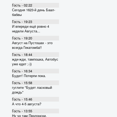
Гость - 02:22
Сегодня 1623-й день Баал-
бабвы
Гость - 19:23
И впереди ещё ровно 4
недели Августа...
Гость - 19:20
Август на Пустошах - это
всегда Гекатомба!!
Гость - 18:44
жди-жди, тампошка, Автобус
уже едет ;-))
Гость - 16:34
Будет! Потерпи пока.
Гость - 15:58
гуглите "Будет ласковый
дождь"
Гость - 15:46
А что 4-5 августа?
Гость - 13:55
Ну чо там Пролонски,