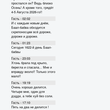
проспался он? Ведь близко
Осень! А кроме того, грядёт
4-5 Августа 2026-го!!
Гость - 02:02
И с каждым новым днём,
Баал-бабва обходится
скрепоносцам всё дороже,
дороже и дороже.
Гость - 01:23
Сегодня 1622-й день Баал-
бабвы
Гость - 23:03
Хтонь брала под крыло,
берегла и спасала... Мне и
вправду везло!! Только этого
мало!!
Гость - 19:19
Очень хорошо делится.
Четыре мне, один для
дэдди, а тебе хуй без соли.
Гость - 17:10
Пять на два не делится !