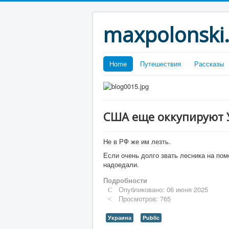
maxpolonski
Home
Путешествия
Рассказы
США еще оккупируют 
Не в РФ же им лезть.
Если очень долго звать лесника на пом
надоедали.
Подробности
Опубликовано: 06 июня 2025
Просмотров: 765
Украина
Public