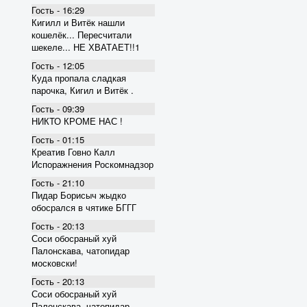
Гость - 16:29
Кигилл и Витёк нашли
кошелёк... Пересчитали
шекеле... НЕ ХВАТАЕТ!!1
Гость - 12:05
Куда пропала сладкая
парочка, Кигил и Витёк .
Гость - 09:39
НИКТО КРОМЕ НАС !
Гость - 01:15
Креатив Говно Калл
Испоражнения Роскомнадзор
Гость - 21:10
Пидар Борисыч жыдко
обосрался в чятике БГГГ
Гость - 20:13
Соси обосраный хуй
Палонскава, чатопидар
московски!
Гость - 20:13
Соси обосраный хуй
Палонскава, чатопидар