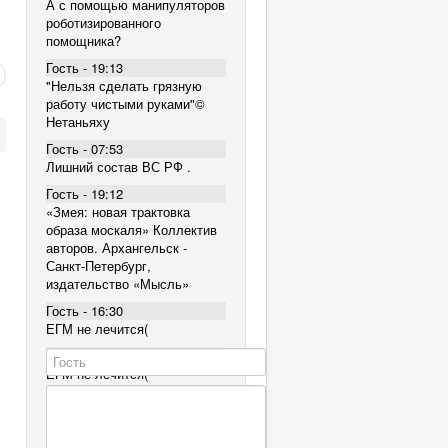
А с помощью манипуляторов
роботизированного
помощника?
Гость - 19:13
"Нельзя сделать грязную
работу чистыми руками"©
Нетаньяху
Гость - 07:53
Лишний состав ВС РФ .
Гость - 19:12
«Змея: новая трактовка
образа москаля» Коллектив
авторов. Архангельск -
Санкт-Петербург,
издательство «Мысль»
Гость - 16:30
ЕГМ не лечится(
Гость - 16:30
ЕГМ не лечится(
Гость - 16:30
ЕГМ не лечится(
Гость - 12:38