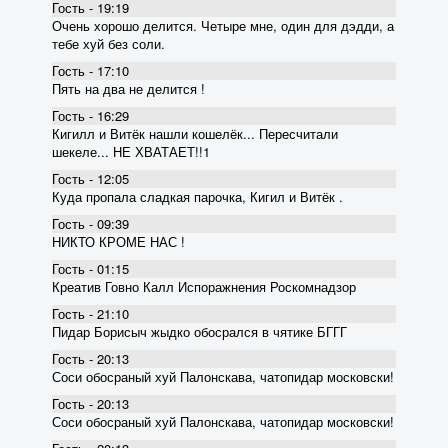
Гость - 19:19
Очень хорошо делится. Четыре мне, один для дэдди, а
тебе хуй без соли.
Гость - 17:10
Пять на два не делится !
Гость - 16:29
Кигилл и Витёк нашли кошелёк... Пересчитали
шекеле... НЕ ХВАТАЕТ!!1
Гость - 12:05
Куда пропала сладкая парочка, Кигил и Витёк .
Гость - 09:39
НИКТО КРОМЕ НАС !
Гость - 01:15
Креатив Говно Калл Испоражнения Роскомнадзор
Гость - 21:10
Пидар Борисыч жыдко обосрался в чятике БГГГ
Гость - 20:13
Соси обосраный хуй Палонскава, чатопидар московски!
Гость - 20:13
Соси обосраный хуй Палонскава, чатопидар московски!