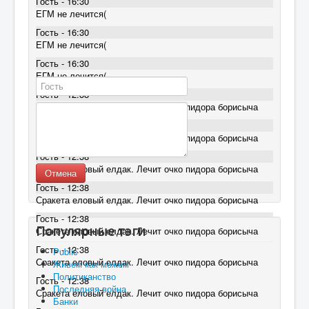
Гость - 16:30
ЕГМ не лечится(
Гость - 16:30
ЕГМ не лечится(
Гость - 16:30
ЕГМ не лечится(
Гость - 12:38
Сракета еловый елдак. Лечит очко пидора борисыча
Гость - 12:38
Сракета еловый елдак. Лечит очко пидора борисыча
Гость - 12:38
Сракета еловый елдак. Лечит очко пидора борисыча
Отмена
Гость - 12:38
Сракета еловый елдак. Лечит очко пидора борисыча
Гость - 12:38
Популярные тэги
Сракета еловый елдак. Лечит очко пидора борисыча
Гость - 12:38
Public
Сракета еловый елдак. Лечит очко пидора борисыча
Живем как можем
Политиканство
Гость - 12:38
Последняя война
Сракета еловый елдак. Лечит очко пидора борисыча
Банки