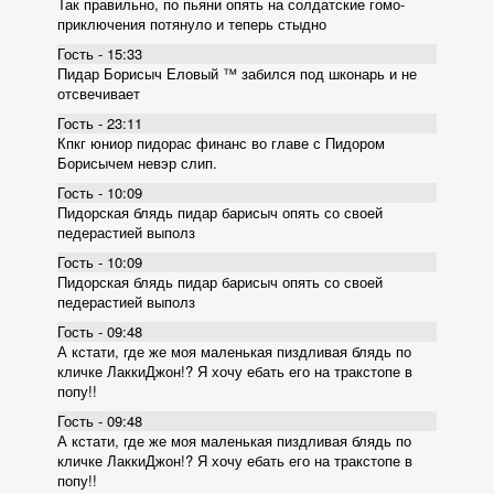
Так правильно, по пьяни опять на солдатские гомо-
приключения потянуло и теперь стыдно
Гость - 15:33
Пидар Борисыч Еловый ™ забился под шконарь и не
отсвечивает
Гость - 23:11
Кпкг юниор пидорас финанс во главе с Пидором
Борисычем невэр слип.
Гость - 10:09
Пидорская блядь пидар барисыч опять со своей
педерастией выполз
Гость - 10:09
Пидорская блядь пидар барисыч опять со своей
педерастией выполз
Гость - 09:48
А кстати, где же моя маленькая пиздливая блядь по
кличке ЛаккиДжон!? Я хочу ебать его на тракстопе в
попу!!
Гость - 09:48
А кстати, где же моя маленькая пиздливая блядь по
кличке ЛаккиДжон!? Я хочу ебать его на тракстопе в
попу!!