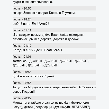
будет интенсифицировано.
Гость - 20:50
завтра Зеленски сверит Карты с Трумпом.
Гость - 18:24
воОн ! полетЕл ! ААаХ !
Гость - 01:11
И с каждым новым днём, Баал-бабва обходится
скрепоносцам всё дороже, дороже и дороже.
Гость - 01:10
Сегодня 1615-й день Баал-бабвы.
Гость - 01:01
тампонов - ДОЛБЯТ, ДОЛБЯТ, ДОЛБЯТ, ДОЛБЯТ,
ДОЛБЯТ, ДОЛБЯТ и ДОЛБЯТ!!
Гость - 00:55
до Августа осталось 5 дней.
Гость - 22:55
Август на Мордоре - это всегда Гекатомба!! А Осень - и
вовсе Пиздец!!
Гость - 20:29
Мигранты в табеле о рангах выше бап( фемло идет
нахуй), детей ( педоборцы идут нахуй), ЛГБТАБВГД