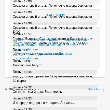
Гость - 12:38
Сракета еловый елдак. Лечит очко пидора борисыча
Гость - 12:38
все тэги
Сракета еловый елдак. Лечит очко пидора борисыча
Гость - 12:38
Сракета еловый елдак. Лечит очко пидора борисыча
RSS
Гость - 10:54
Ракета "Боярыня Салтычиха" летит в Киев казнить и
Блог - maxpolonski.com
мучить холопов, учить их уму разуму. ПиZда вам!
Путешествия -
maxpolonski.com
Гость - 01:11
Рассказы -
Сегодня 1624-й день Баал-бабвы
maxpolonski.com
Гость - 01:01
Хлопающий Август
Гость - 13:44
курс Доллара превысил 82 пyтинки-керенки впервые с
30 марта
Гость - 02:22
© 2026 maxpolonski.com
Back to Top
Сегодня 1623-й день Баал-бабвы
Гость - 19:23
И впереди ещё ровно 4 недели Августа...
Гость - 19:20