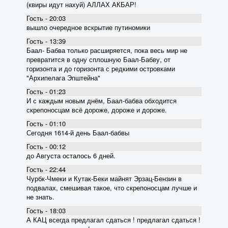
(квиры идут нахуй) АЛЛАХ АКБАР!
Гость - 20:03
вышло очередное вскрытие пyтиномики
Гость - 13:39
Баал- Бабва только расширяется, пока весь мир не
превратится в одну сплошную Баал-Бабву, от
горизонта и до горизонта с редкими островками
"Архипелага Эпштейна"
Гость - 01:23
И с каждым новым днём, Баал-бабва обходится
скрепоносцам всё дороже, дороже и дороже.
Гость - 01:10
Сегодня 1614-й день Баал-бабвы
Гость - 00:12
до Августа осталось 6 дней.
Гость - 22:44
Чурбк-Чмеки и Кутак-Беки майнят Эрзац-Бензин в
подвалах, смешивая такое, что скрепоносцам лучше и
не знать.
Гость - 18:03
А КАЦ всегда предлагал сдаться ! предлагал сдаться !