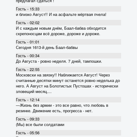
предлагал сдаться !
Гость - 15:33
и близко Август!! И на асфальте мёртвая пчела!
Гость - 02:02
И с каждым новым днём, Баал-бабва обходится
скрепоносцам всё дороже, дороже и дороже.
Гость - 01:01
Сегодня 1613-й день Баал-бабвы
Гость - 00:34
До Августа - ровно неделя. 7 дней, тампошки.
Гость - 22:55
Московски на звязку!! Наближается Август! Через
считанные десятки минут останется ровно неделька до
него. А Август на Болотистых Пустошах - исторически
зловещий месяц....
Гость - 12:14
―Жизнь без армии - это все равно, что любовь в
резинке. Движение есть, прогресса - нет.
Гость - 09:33
(Мы) все были солдатами
Гость - 05:56