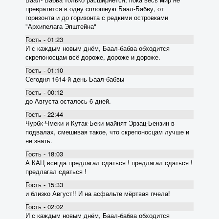
превратится в одну сплошную Баал-Бабву, от
горизонта и до горизонта с редкими островками
"Архипелага Эпштейна"
Гость - 01:23
И с каждым новым днём, Баал-бабва обходится
скрепоносцам всё дороже, дороже и дороже.
Гость - 01:10
Сегодня 1614-й день Баал-бабвы
Гость - 00:12
до Августа осталось 6 дней.
Гость - 22:44
Чурбк-Чмеки и Кутак-Беки майнят Эрзац-Бензин в
подвалах, смешивая такое, что скрепоносцам лучше и
не знать.
Гость - 18:03
А КАЦ всегда предлагал сдаться ! предлагал сдаться !
предлагал сдаться !
Гость - 15:33
и близко Август!! И на асфальте мёртвая пчела!
Гость - 02:02
И с каждым новым днём, Баал-бабва обходится