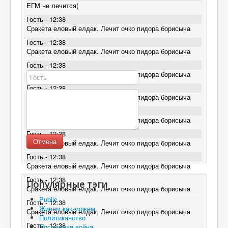
ЕГМ не лечится(
Гость - 12:38
Сракета еловый елдак. Лечит очко пидора борисыча
Гость - 12:38
Сракета еловый елдак. Лечит очко пидора борисыча
Гость - 12:38
Сракета еловый елдак. Лечит очко пидора борисыча
Гость - 12:38
Сракета еловый елдак. Лечит очко пидора борисыча
Гость - 12:38
Сракета еловый елдак. Лечит очко пидора борисыча
Гость - 12:38
Отмена
Сракета еловый елдак. Лечит очко пидора борисыча
Гость - 12:38
Сракета еловый елдак. Лечит очко пидора борисыча
Гость - 12:38
Популярные тэги
Сракета еловый елдак. Лечит очко пидора борисыча
Public
Гость - 12:38
Живем как можем
Сракета еловый елдак. Лечит очко пидора борисыча
Политиканство
Гость - 12:38
Последняя война