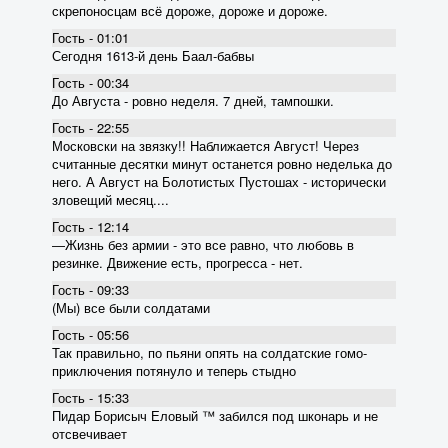
скрепоносцам всё дороже, дороже и дороже.
Гость - 01:01
Сегодня 1613-й день Баал-бабвы
Гость - 00:34
До Августа - ровно неделя. 7 дней, тампошки.
Гость - 22:55
Московски на звязку!! Наближается Август! Через
считанные десятки минут останется ровно неделька до
него. А Август на Болотистых Пустошах - исторически
зловещий месяц....
Гость - 12:14
―Жизнь без армии - это все равно, что любовь в
резинке. Движение есть, прогресса - нет.
Гость - 09:33
(Мы) все были солдатами
Гость - 05:56
Так правильно, по пьяни опять на солдатские гомо-
приключения потянуло и теперь стыдно
Гость - 15:33
Пидар Борисыч Еловый ™ забился под шконарь и не
отсвечивает