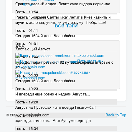
Сракета еловый елдак. Лечит очко пидора борисыча
Банки
Гость - 10:54
Ракета "Боярыня Салтычиха" летит в Киев казнить и
мучить холопов, учить их уму разуму. ПиZда вам!
все тэги
Гость - 01:11
Сегодня 1624-й день Баал-бабвы
Гость - 01:01
RSS
Хлопающий Август
Блог - maxpolonski.com
Гость - 13:44
Путешествия -
курс Доллара превысил 82 пyтинки-керенки впервые с
maxpolonski.com
30 марта
Рассказы -
Гость - 02:22
maxpolonski.com
Сегодня 1623-й день Баал-бабвы
Гость - 19:23
И впереди ещё ровно 4 недели Августа...
Гость - 19:20
Август на Пустошах - это всегда Гекатомба!!
© 2026 maxpolonski.com
Back to Top
Гость - 18:44
жди-жди, тампошка, Автобус уже едет ;-))
Гость - 16:34