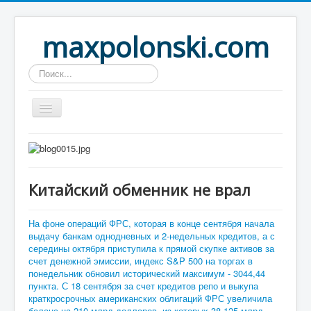
maxpolonski.com
Искать...
Home
Путешествия
Китайский обменник не врал
Рассказы
Контакты
На фоне операций ФРС, которая в конце сентября начала
выдачу банкам однодневных и 2-недельных кредитов, а с
Вход
середины октября приступила к прямой скупке активов за
счет денежной эмиссии, индекс S&P 500 на торгах в
понедельник обновил исторический максимум - 3044,44
пункта. С 18 сентября за счет кредитов репо и выкупа
краткросрочных американских облигаций ФРС увеличила
баланс на 210 млрд долларов, из которых 38,125 млрд