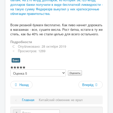
долларов банки получили в виде бесплатной ликвидности -
на такую сумму Федерезрв выкупил у них краткосрочные
облигации правительства.
Всем резаной бумаги бесплатно. Как пиво начнет дорожать
в магазинах - все, сушите весла. Рост битка, кстати в ту же
степь, как бы 40% не стали целью для всего остального.
Подробности
Опубликовано: 28 октября 2019
Просмотров: 1269
Бакс
Рейтинг:
Пожалуйста,
0
/
5
оцените
Назад
Вперёд
Главная
Китайский обменник не врал
Логин