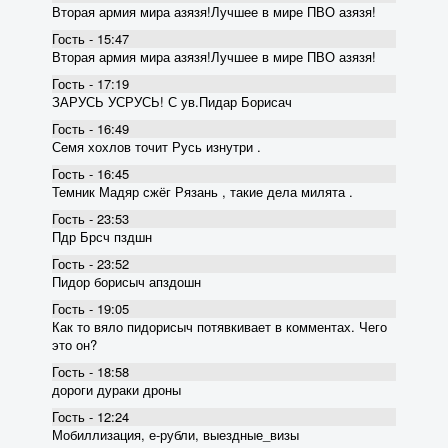
Вторая армия мира азязя!Лучшее в мире ПВО азязя!
Гость - 15:47
Вторая армия мира азязя!Лучшее в мире ПВО азязя!
Гость - 17:19
ЗАРУСЬ УСРУСЬ! С ув.Пидар Борисач
Гость - 16:49
Семя хохлов точит Русь изнутри .
Гость - 16:45
Темник Мадяр сжёг Рязань , такие дела милята .
Гость - 23:53
Пдр Брсч пздшн
Гость - 23:52
Пидор борисыч апздошн
Гость - 19:05
Как то вяло пидорисыч потявкивает в комментах. Чего
это он?
Гость - 18:58
дороги дураки дроны
Гость - 12:24
Мобиллизация, е-рубли, выездные_визы