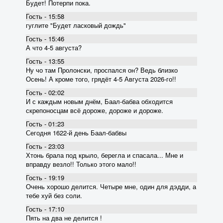
Будет! Потерпи пока.
Гость - 15:58
гуглите "Будет ласковый дождь"
Гость - 15:46
А что 4-5 августа?
Гость - 13:55
Ну чо там Пролонски, проспался он? Ведь близко
Осень! А кроме того, грядёт 4-5 Августа 2026-го!!
Гость - 02:02
И с каждым новым днём, Баал-бабва обходится
скрепоносцам всё дороже, дороже и дороже.
Гость - 01:23
Сегодня 1622-й день Баал-бабвы
Гость - 23:03
Хтонь брала под крыло, берегла и спасала... Мне и
вправду везло!! Только этого мало!!
Гость - 19:19
Очень хорошо делится. Четыре мне, один для дэдди, а
тебе хуй без соли.
Гость - 17:10
Пять на два не делится !