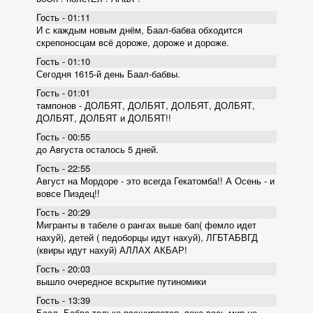
Гость - 01:11
И с каждым новым днём, Баал-бабва обходится
скрепоносцам всё дороже, дороже и дороже.
Гость - 01:10
Сегодня 1615-й день Баал-бабвы.
Гость - 01:01
тампонов - ДОЛБЯТ, ДОЛБЯТ, ДОЛБЯТ, ДОЛБЯТ,
ДОЛБЯТ, ДОЛБЯТ и ДОЛБЯТ!!
Гость - 00:55
до Августа осталось 5 дней.
Гость - 22:55
Август на Мордоре - это всегда Гекатомба!! А Осень - и
вовсе Пиздец!!
Гость - 20:29
Мигранты в табеле о рангах выше бап( фемло идет
нахуй), детей ( педоборцы идут нахуй), ЛГБТАБВГД
(квиры идут нахуй) АЛЛАХ АКБАР!
Гость - 20:03
вышло очередное вскрытие пyтиномики
Гость - 13:39
Баал- Бабва только расширяется, пока весь мир не