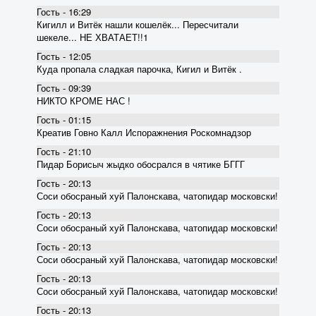
Гость - 16:29
Кигилл и Витёк нашли кошелёк... Пересчитали
шекеле... НЕ ХВАТАЕТ!!1
Гость - 12:05
Куда пропала сладкая парочка, Кигил и Витёк .
Гость - 09:39
НИКТО КРОМЕ НАС !
Гость - 01:15
Креатив Говно Калл Испоражнения Роскомнадзор
Гость - 21:10
Пидар Борисыч жыдко обосрался в чятике БГГГ
Гость - 20:13
Соси обосраный хуй Палонскава, чатопидар московски!
Гость - 20:13
Соси обосраный хуй Палонскава, чатопидар московски!
Гость - 20:13
Соси обосраный хуй Палонскава, чатопидар московски!
Гость - 20:13
Соси обосраный хуй Палонскава, чатопидар московски!
Гость - 20:13