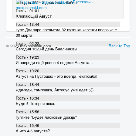
Рассказы -
Сегодня 1624-й день Баал-бабвы
maxpolonski.com
Гость - 01:01
Хлопающий Август
Гость - 13:44
курс Доллара превысил 82 пyтинки-керенки впервые с
30 марта
Гость - 02:22
© 2026 maxpolonski.com
Back to Top
Сегодня 1623-й день Баал-бабвы
Гость - 19:23
И впереди ещё ровно 4 недели Августа...
Гость - 19:20
Август на Пустошах - это всегда Гекатомба!!
Гость - 18:44
жди-жди, тампошка, Автобус уже едет ;-))
Гость - 16:34
Будет! Потерпи пока.
Гость - 15:58
гуглите "Будет ласковый дождь"
Гость - 15:46
А что 4-5 августа?