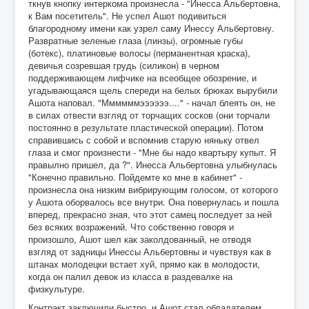
ткнув кнопку интеркома произнесла - "Инесса Альбертовна,
к Вам посетитель". Не успел Ашот подивиться
благородному имени как узрел саму Инессу Альбертовну.
Развратные зеленые глаза (линзы), огромные губы
(ботекс), платиновые волосы (перманентная краска),
девичья созревшая грудь (силикон) в черном
поддерживающем лифчике на всеобщее обозрение, и
угадывающаяся щель спереди на белых брюках вырубили
Ашота наповал. "Ммммммээээээ...." - начал блеять он, не
в силах отвести взгляд от торчащих сосков (они торчали
постоянно в результате пластической операции). Потом
справившись с собой и вспомнив старую няньку отвел
глаза и смог произнести - "Мне бы надо квартыру купыт. Я
правылно пришел, да ?". Инесса Альбертовна улыбнулась
"Конечно правильно. Пойдемте ко мне в кабинет" -
произнесла она низким вибрирующим голосом, от которого
у Ашота оборвалось все внутри. Она повернулась и пошла
вперед, прекрасно зная, что этот самец последует за ней
без всяких возражений. Что собственно говоря и
произошло, Ашот шел как заколдованный, не отводя
взгляд от задницы Инессы Альбертовны и чувствуя как в
штанах молодецки встает хуй, прямо как в молодости,
когда он палил девок из класса в раздевалке на
физкультуре.
Контракт заключили быстро, и Ашот стал обладателем