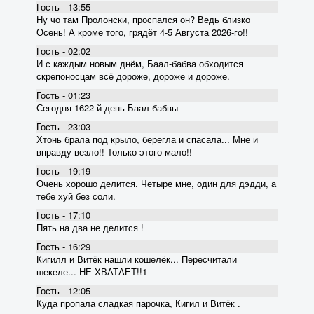
Гость - 13:55
Ну чо там Пролонски, проспался он? Ведь близко
Осень! А кроме того, грядёт 4-5 Августа 2026-го!!
Гость - 02:02
И с каждым новым днём, Баал-бабва обходится
скрепоносцам всё дороже, дороже и дороже.
Гость - 01:23
Сегодня 1622-й день Баал-бабвы
Гость - 23:03
Хтонь брала под крыло, берегла и спасала... Мне и
вправду везло!! Только этого мало!!
Гость - 19:19
Очень хорошо делится. Четыре мне, один для дэдди, а
тебе хуй без соли.
Гость - 17:10
Пять на два не делится !
Гость - 16:29
Кигилл и Витёк нашли кошелёк... Пересчитали
шекеле... НЕ ХВАТАЕТ!!1
Гость - 12:05
Куда пропала сладкая парочка, Кигил и Витёк .