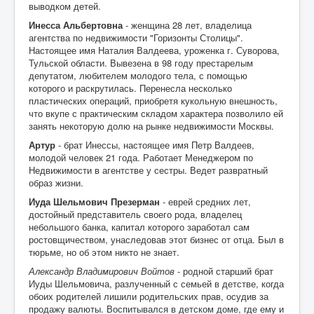
выводком детей.
Инесса Альбертовна
- женщина 28 лет, владелица
агентства по недвижимости "Горизонты Столицы".
Настоящее имя Наталия Валдеева, уроженка г. Суворова,
Тульской области. Вывезена в 98 году престарелым
депутатом, любителем молодого тела, с помощью
которого и раскрутилась. Перенесла несколько
пластических операций, приобретя кукольную внешность,
что вкупе с практическим складом характера позволило ей
занять некоторую долю на рынке недвижимости Москвы.
Артур
- брат Инессы, настоящее имя Петр Валдеев,
молодой человек 21 года. Работает Менеджером по
Недвижимости в агентстве у сестры. Ведет развратный
образ жизни.
Иуда Шельмович Презерман
- еврей средних лет,
достойный представитель своего рода, владелец
небольшого банка, капитал которого заработал сам
ростовщичеством, унаследовав этот бизнес от отца. Был в
тюрьме, но об этом никто не знает.
Александр Владимирович Войтов
- родной старший брат
Иуды Шельмовича, разлученный с семьей в детстве, когда
обоих родителей лишили родительских прав, осудив за
продажу валюты. Воспитывался в детском доме, где ему и