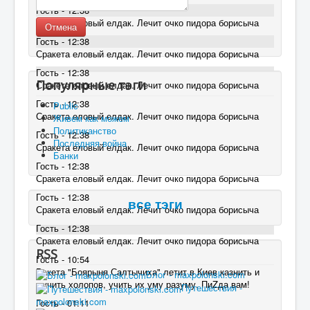
Гость - 12:38
Сракета еловый елдак. Лечит очко пидора борисыча
Отмена
Гость - 12:38
Сракета еловый елдак. Лечит очко пидора борисыча
Гость - 12:38
Популярные тэги
Сракета еловый елдак. Лечит очко пидора борисыча
Гость - 12:38
Public
Сракета еловый елдак. Лечит очко пидора борисыча
Живем как можем
Политиканство
Гость - 12:38
Последняя война
Сракета еловый елдак. Лечит очко пидора борисыча
Банки
Гость - 12:38
Сракета еловый елдак. Лечит очко пидора борисыча
Гость - 12:38
все тэги
Сракета еловый елдак. Лечит очко пидора борисыча
Гость - 12:38
Сракета еловый елдак. Лечит очко пидора борисыча
RSS
Гость - 10:54
Ракета "Боярыня Салтычиха" летит в Киев казнить и
Блог - maxpolonski.com
мучить холопов, учить их уму разуму. ПиZда вам!
Путешествия -
maxpolonski.com
Гость - 01:11