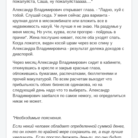
пожалуйста, Саша, ну пожалуйстааааа...."
Александр Владимирович открывает глаза. - "Ладно, хуй с
тобой. Слушай сюда. У меня сейчас два варианта -
крупная доля в мясокомбинате или вложить все в
недвижимость нахуй. Че лучше я не знаю. На раздумье у
меня месяц. Но учти, курва, если прогорю - пойдешь в
прачки". Жена послушно кивает, после оба уходят спать.
Когда ложатся, виден косой шрам через всю спину у
Александра Владимировича - результат дележа доходов с
диаспорой.
Через месяц Александр Владимирович сидит в кабинете,
откинувшись в кресле и закрыв красные глаза,
обложившись бумагами, распечатками, бюллетенями и
прочей макулатурой. По всем расчетам выходит что
прибыльность обоих бизнесов одинакова, но на
следующий день надо что то выбирать. Александр
Владимирович заебался по самое немогу, но определиться
никак не может.
*Необходимые пояснения.
Если некий человек обладает определенной суммой денег,
то он хочет по крайней мере сохранить ее, а еще лучше
увеличить. Если просто держать деньги, то они будут