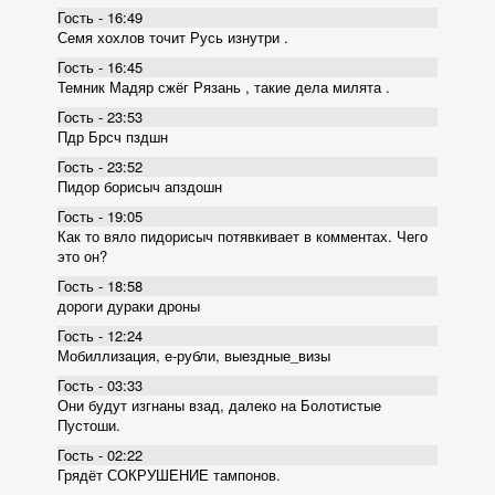
Гость - 16:49
Семя хохлов точит Русь изнутри .
Гость - 16:45
Темник Мадяр сжёг Рязань , такие дела милята .
Гость - 23:53
Пдр Брсч пздшн
Гость - 23:52
Пидор борисыч апздошн
Гость - 19:05
Как то вяло пидорисыч потявкивает в комментах. Чего
это он?
Гость - 18:58
дороги дураки дроны
Гость - 12:24
Мобиллизация, е-рубли, выездные_визы
Гость - 03:33
Они будут изгнаны взад, далеко на Болотистые
Пустоши.
Гость - 02:22
Грядёт СОКРУШЕНИЕ тампонов.