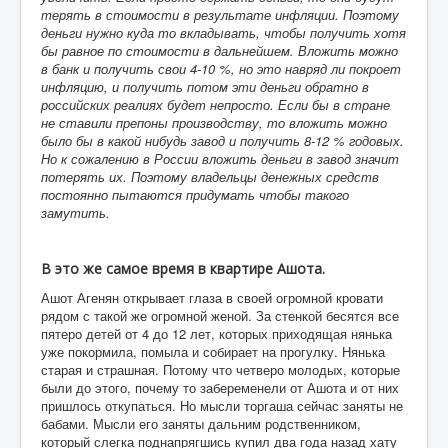
терять в стоимости в результате инфляции. Поэтому
деньги нужно куда то вкладывать, чтобы получить хотя
бы равное по стоимости в дальнейшем. Вложить можно
в банк и получить свои 4-10 %, но это навряд ли покроет
инфляцию, и получить потом эти деньги обратно в
российских реалиях будет непросто. Если бы в стране
не ставили препоны производству, то вложить можно
было бы в какой нибудь завод и получить 8-12 % годовых.
Но к сожалению в России вложить деньги в завод значит
потерять их. Поэтому владельцы денежных средств
постоянно пытаются придумать чтобы такого
замутить.
В это же самое время в квартире Ашота.
Ашот Агенян открывает глаза в своей огромной кровати
рядом с такой же огромной женой. За стенкой бесятся все
пятеро детей от 4 до 12 лет, которых приходящая нянька
уже покормила, помыла и собирает на прогулку. Нянька
старая и страшная. Потому что четверо молодых, которые
были до этого, почему то забеременели от Ашота и от них
пришлось откупаться. Но мысли торгаша сейчас заняты не
бабами. Мысли его заняты дальним родственником,
который слегка поднапрягшись купил два года назад хату