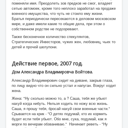
поменяли имя. Преодолеть зов предков не смог, владеет
сетью автомоек, кроме того неплохо заработал на продаже
военного имущества, что чуть не стоило ему жизни.
Братья периодически пересекаются в деловом московском
мире, и даже имели какие то общие дела, при этом о
собственном родстве не подозревают.
Также бесконечное количество спекулянтов,
Стратегических Инвесторов, чужих жен, любовниц, чьих то
детей и прочей шелупони.
Действие первое, 2007 год.
Дом Александра Владимировча Войтова.
Александр Владимирович сидит на диване, закрыв глаза,
по лицу видно что он сильно устал и напуган. Вокруг ходит
жена.
Жена: "Ну сколько можно то, а ? Саша, тебя же убьют
нахуй когда нибуть. Нельзя ходить по ножу всю жизнь.
Саша, я прошу тебя, бросай нахуй свои военные части."
Срывается на крик - "О детях подумай, кто их кормить
будет если тебя убьют. Обо мне, сука, подумай, как я
морги по вечерам обзваниваю." Начинает реветь - "Ну