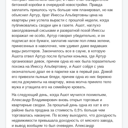
бетонной коробки в очередной новостройке. Правда
заплатить пришлось чуть больше чем планировал, но как
объяснил Артур, брат Инессы Альбертовны цена на
квартиры уже успела вырасти с прошлой недели, когда
публиковались сводки цен в газете. Ашот, наглухо
заколдованный сиськами и развратной позой Инессы
возражал не особо, Артур говорил убедительно, и он
подписал все бумаги, заплатив налом пол-ляма зелени,
принесенных в наволочке, чем удивил даже видавших
виды риэлтеров. Закончилось все в сауне, в которую
Ашота отвел Артур после бутылки коньяка, где Артур
организовал девок, причем одна из них была поразительно
похожа на Инессу Альбертовну, и Ашот сойдя с ума
окончательно драл ее в парилке как в первый раз. Домой
его привезли пьяные бляди, причем одна из них бережно
несла документы на квартиру, жена молча приняло тело
мужа и утащила его на семейную кровать.
На следующий день, когда Ашот мучился похмельем,
Александр Владимирович вновь открыл торговые и
квартирные сводки. За прошлый день одна из хат в его
районе была продана за стоимость 0,5% больше чем
торговалась накануне. По всему выходило, что доходность
недвижимости превышала доходность от мясного завода,
и вывод вообщем то был очевиден. Александр