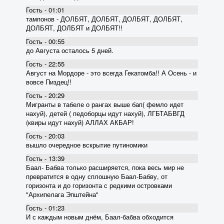
Гость - 01:01
тампонов - ДОЛБЯТ, ДОЛБЯТ, ДОЛБЯТ, ДОЛБЯТ,
ДОЛБЯТ, ДОЛБЯТ и ДОЛБЯТ!!
Гость - 00:55
до Августа осталось 5 дней.
Гость - 22:55
Август на Мордоре - это всегда Гекатомба!! А Осень - и
вовсе Пиздец!!
Гость - 20:29
Мигранты в табеле о рангах выше бап( фемло идет
нахуй), детей ( педоборцы идут нахуй), ЛГБТАБВГД
(квиры идут нахуй) АЛЛАХ АКБАР!
Гость - 20:03
вышло очередное вскрытие пyтиномики
Гость - 13:39
Баал- Бабва только расширяется, пока весь мир не
превратится в одну сплошную Баал-Бабву, от
горизонта и до горизонта с редкими островками
"Архипелага Эпштейна"
Гость - 01:23
И с каждым новым днём, Баал-бабва обходится