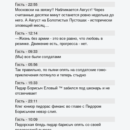
Гость - 22:55
Московски на звязку!! Наближается Август! Через
считанные десятки минут останется ровно неделька до
него. А Август на Болотистых Пустошах - исторически
зловещий месяц....
Гость - 12:14
―Жизнь без армии - это все равно, что любовь в
резинке. Движение есть, прогресса - нет.
Гость - 09:33
(Мы) все были солдатами
Гость - 05:56
Так правильно, по пьяни опять на солдатские гомо-
приключения потянуло и теперь стыдно
Гость - 15:33
Пидар Борисыч Еловый ™ забился под шконарь и не
отсвечивает
Гость - 23:11
Кпкг юниор пидорас финанс во главе с Пидором
Борисычем невэр слип.
Гость - 10:09
Пидорская блядь пидар барисыч опять со своей
педерастией выполз