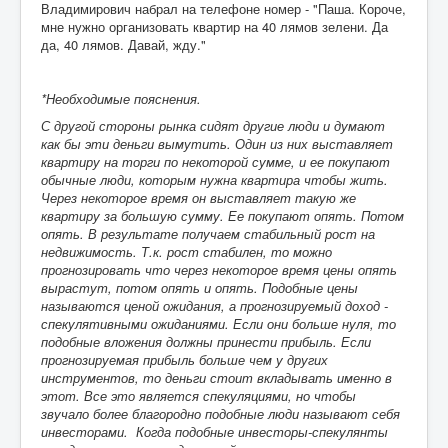
Владимирович набрал на телефоне номер - "Паша. Короче,
мне нужно организовать квартир на 40 лямов зелени. Да
да, 40 лямов. Давай, жду."
*Необходимые пояснения.
С другой стороны рынка сидят другие люди и думают
как бы эти деньги вымутить. Один из них выставляет
квартиру на торги по некоторой сумме, и ее покупают
обычные люди, которым нужна квартира чтобы жить.
Через некоторое время он выставляет такую же
квартиру за большую сумму. Ее покупают опять. Потом
опять. В результате получаем стабильный рост на
недвижимость. Т.к. рост стабилен, то можно
прогнозировать что через некоторое время цены опять
вырастут, потом опять и опять. Подобные цены
называются ценой ожидания, а прогнозируемый доход -
спекулятивными ожиданиями. Если они больше нуля, то
подобные вложения должны принести прибыль. Если
прогнозируемая прибыль больше чем у других
инструментов, то деньги стоит вкладывать именно в
этот. Все это является спекуляциями, но чтобы
звучало более благородно подобные люди называют себя
инвесторами. Когда подобные инвесторы-спекулянты