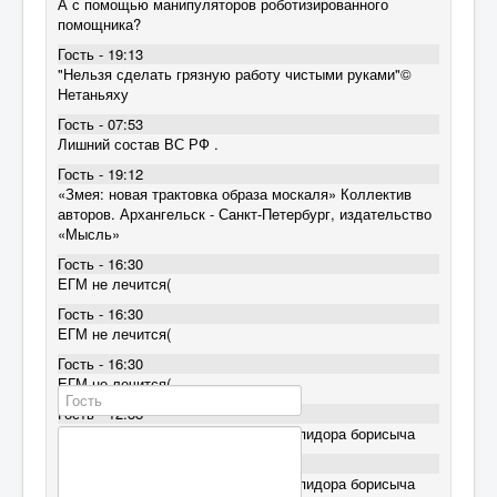
А с помощью манипуляторов роботизированного
помощника?
Гость - 19:13
"Нельзя сделать грязную работу чистыми руками"©
Нетаньяху
Гость - 07:53
Лишний состав ВС РФ .
Гость - 19:12
«Змея: новая трактовка образа москаля» Коллектив
авторов. Архангельск - Санкт-Петербург, издательство
«Мысль»
Гость - 16:30
ЕГМ не лечится(
Гость - 16:30
ЕГМ не лечится(
Гость - 16:30
ЕГМ не лечится(
Гость - 12:38
Сракета еловый елдак. Лечит очко пидора борисыча
Гость - 12:38
Сракета еловый елдак. Лечит очко пидора борисыча