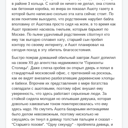
в районе 3 кольца. С хатой он ничего не делал, она стояла
как бетонная коробка, но вчера он показал Ашоту газету в
которой было написано сколько эта хата сейчас стоит. По
всем понятиям выходило, что родственник нарубил бабла
вполовину от Ашотова просто сидя на жопе, в то время как
Ашот провонял насквозь гнильем, которым барыжит по
Москве. По пьяни удачливый родственник сболтнул кто
ему так выгодно сплавил хату, старший сын пробил
контору по своему интернету, и Ашот планировал на
сегодня поход в эту обитель благосостояния.
Быстро пожрав домашний обильный завтрак Ашот допилил
на своем Х5 до агентства недвижимости "Горизонты
Столицы". Даже слегка оробев он открыл дверь и попал в
стандартный московский офис, с претензией на роскошь,
как ее видят внезапно разбогатевшие деревенские хлопцы
и бабехи. Впрочем их представления о мире богатства
совпадали с ашотовыми, поэтому офис внушил ему
уверенность, что здесь работают серьезные люди. За
стойкой сидела молодая но оплывшая девушка, которая
довольно хамоватым тоном поинтересовалась что ему
здесь надо. Но смутить Ашота базарными интонациями
было делом невозможным, поэтому нисколько не
смущаясь он ткнул в девицу толстым пальцем и сказал -
"Старшего позови". "Одну секунду" - проблеяла девица, и