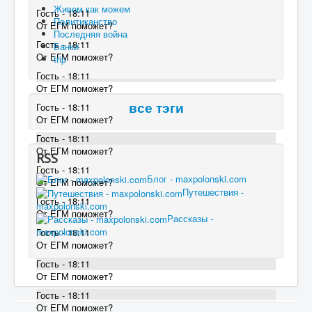
Живем как можем
Гость - 18:11
Политиканство
От ЕГМ поможет?
Последняя война
Гость - 18:11
Банки
От ЕГМ поможет?
trip
Гость - 18:11
От ЕГМ поможет?
Гость - 18:11
все тэги
От ЕГМ поможет?
Гость - 18:11
От ЕГМ поможет?
RSS
Гость - 18:11
Блог - maxpolonski.com
От ЕГМ поможет?
Путешествия -
Гость - 18:11
maxpolonski.com
От ЕГМ поможет?
Рассказы -
maxpolonski.com
Гость - 18:11
От ЕГМ поможет?
Гость - 18:11
От ЕГМ поможет?
Гость - 18:11
От ЕГМ поможет?