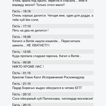
Хтонь брала под крыло, берегла и спасала... Мне и
вправду везло!! Только этого мало!!
Гость - 19:19
Очень хорошо делится. Четыре мне, один для дэдди, а
тебе хуй без соли.
Гость - 17:10
Пять на два не делится !
Гость - 16:29
Кигилл и Витёк нашли кошелёк... Пересчитали
шекеле... НЕ ХВАТАЕТ!!1
Гость - 12:05
Куда пропала сладкая парочка, Кигил и Витёк .
Гость - 09:39
НИКТО КРОМЕ НАС !
Гость - 01:15
Креатив Говно Калл Испоражнения Роскомнадзор
Гость - 21:10
Пидар Борисыч жыдко обосрался в чятике БГГГ
Гость - 20:13
Соси обосраный хуй Палонскава, чатопидар московски!
Гость - 20:13