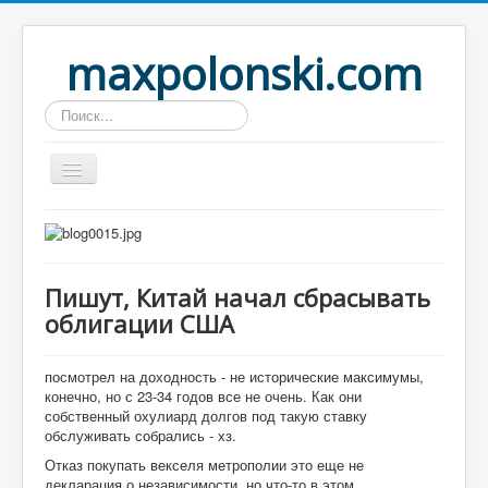
maxpolonski.com
Искать...
Home
Путешествия
Пишут, Китай начал сбрасывать
Рассказы
облигации США
Контакты
Вход
посмотрел на доходность - не исторические максимумы,
конечно, но с 23-34 годов все не очень. Как они
собственный охулиард долгов под такую ставку
обслуживать собрались - хз.
Отказ покупать векселя метрополии это еще не
декларация о независимости, но что-то в этом