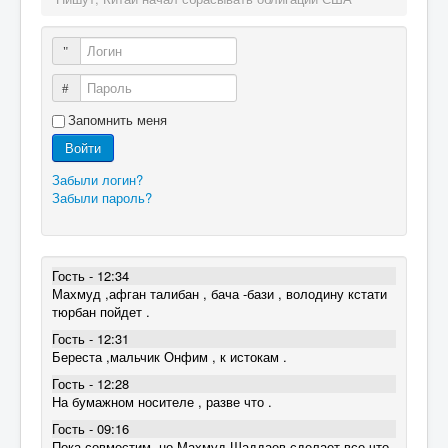
Логин
Пароль
Запомнить меня
Войти
Забыли логин?
Забыли пароль?
Гость - 12:34
Махмуд ,афган талибан , бача -бази , володину кстати
тюрбан пойдет .
Гость - 12:31
Береста ,мальчик Онфим , к истокам .
Гость - 12:28
На бумажном носителе , разве что .
Гость - 09:16
Пока совместим, но Махмуд Шаддаев сделает все что