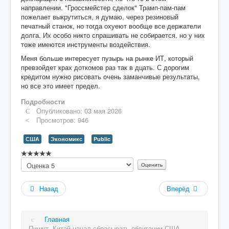
направлении. "Гроссмейстер сделок" Трамп-пам-пам
пожелает выкрутиться, я думаю, через резиновый
печатный станок, но тогда охуеют вообще все держатели
долга. Их особо никто спрашивать не собирается, но у них
тоже имеются инструменты воздействия.
Меня больше интересует пузырь на рынке ИТ, который
превзойдет крах доткомов раз так в дцать. С дорогим
кредитом нужно рисовать очень заманчивые результаты,
но все это имеет предел.
Подробности
Опубликовано: 03 мая 2026
Просмотров: 946
США
Экономикс
Public
Рейтинг:
Пожалуйста,
0
/
5
оцените
Назад
Вперёд
Главная
Пишут, Китай начал сбрасывать облигации США