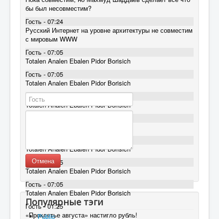
бы был несовместим?
Гость - 07:24
Русский Интернет на уровне архитектуры не совместим
с мировым WWW
Гость - 07:05
Totalen Analen Ebalen Pidor Borisich
Гость - 07:05
Totalen Analen Ebalen Pidor Borisich
Гость - 07:05
Totalen Analen Ebalen Pidor Borisich
Гость - 07:05
Totalen Analen Ebalen Pidor Borisich
Гость - 07:05
Totalen Analen Ebalen Pidor Borisich
Отмена
Гость - 07:05
Totalen Analen Ebalen Pidor Borisich
Гость - 07:05
Totalen Analen Ebalen Pidor Borisich
Популярные тэги
Гость - 01:25
«Проклятье августа» настигло рубль!
Public