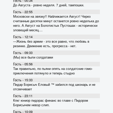
Гость - 00:34
До Августа - ровно неделя. 7 дней, тампошки.
Гость - 22:55
Московски на звязку!! Наближается Август! Через
считанные десятки минут останется ровно неделька до
него. А Август на Болотистых Пустошах - исторически
зловещий месяц....
Гость - 12:14
―Жизнь без армии - это все равно, что любовь в
резинке. Движение есть, прогресса - нет.
Гость - 09:33
(Мы) все были солдатами
Гость - 05:56
Так правильно, по пьяни опять на солдатские гомо-
приключения потянуло и теперь стыдно
Гость - 15:33
Пидар Борисыч Еловый ™ забился под шконарь и не
отсвечивает
Гость - 23:11
Кпкг юниор пидорас финанс во главе с Пидором
Борисычем невэр слип.
Гость - 10:09