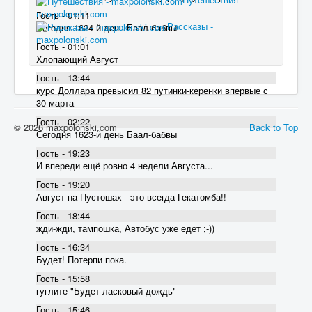
maxpolonski.com
Гость - 01:11
Рассказы -
Сегодня 1624-й день Баал-бабвы
maxpolonski.com
Гость - 01:01
Хлопающий Август
Гость - 13:44
курс Доллара превысил 82 пyтинки-керенки впервые с
30 марта
Гость - 02:22
© 2026 maxpolonski.com
Back to Top
Сегодня 1623-й день Баал-бабвы
Гость - 19:23
И впереди ещё ровно 4 недели Августа...
Гость - 19:20
Август на Пустошах - это всегда Гекатомба!!
Гость - 18:44
жди-жди, тампошка, Автобус уже едет ;-))
Гость - 16:34
Будет! Потерпи пока.
Гость - 15:58
гуглите "Будет ласковый дождь"
Гость - 15:46