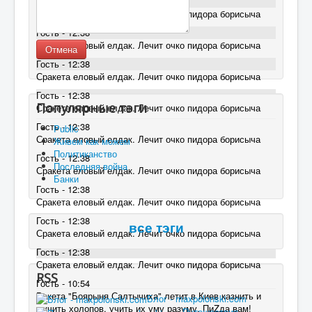
Гость - 12:38
Сракета еловый елдак. Лечит очко пидора борисыча
Гость - 12:38
Сракета еловый елдак. Лечит очко пидора борисыча
Отмена
Гость - 12:38
Сракета еловый елдак. Лечит очко пидора борисыча
Гость - 12:38
Популярные тэги
Сракета еловый елдак. Лечит очко пидора борисыча
Гость - 12:38
Public
Сракета еловый елдак. Лечит очко пидора борисыча
Живем как можем
Политиканство
Гость - 12:38
Последняя война
Сракета еловый елдак. Лечит очко пидора борисыча
Банки
Гость - 12:38
Сракета еловый елдак. Лечит очко пидора борисыча
Гость - 12:38
все тэги
Сракета еловый елдак. Лечит очко пидора борисыча
Гость - 12:38
Сракета еловый елдак. Лечит очко пидора борисыча
RSS
Гость - 10:54
Ракета "Боярыня Салтычиха" летит в Киев казнить и
Блог - maxpolonski.com
мучить холопов, учить их уму разуму. ПиZда вам!
Путешествия -