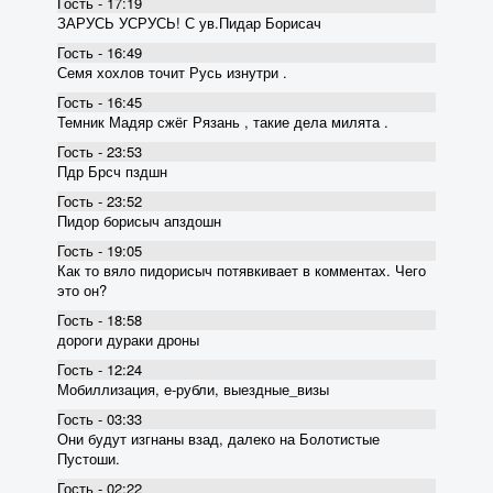
Гость - 17:19
ЗАРУСЬ УСРУСЬ! С ув.Пидар Борисач
Гость - 16:49
Семя хохлов точит Русь изнутри .
Гость - 16:45
Темник Мадяр сжёг Рязань , такие дела милята .
Гость - 23:53
Пдр Брсч пздшн
Гость - 23:52
Пидор борисыч апздошн
Гость - 19:05
Как то вяло пидорисыч потявкивает в комментах. Чего
это он?
Гость - 18:58
дороги дураки дроны
Гость - 12:24
Мобиллизация, е-рубли, выездные_визы
Гость - 03:33
Они будут изгнаны взад, далеко на Болотистые
Пустоши.
Гость - 02:22