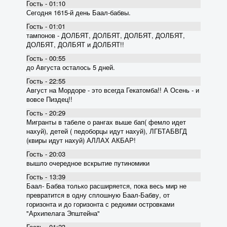
Гость - 01:10
Сегодня 1615-й день Баал-бабвы.
Гость - 01:01
тампонов - ДОЛБЯТ, ДОЛБЯТ, ДОЛБЯТ, ДОЛБЯТ,
ДОЛБЯТ, ДОЛБЯТ и ДОЛБЯТ!!
Гость - 00:55
до Августа осталось 5 дней.
Гость - 22:55
Август на Мордоре - это всегда Гекатомба!! А Осень - и
вовсе Пиздец!!
Гость - 20:29
Мигранты в табеле о рангах выше бап( фемло идет
нахуй), детей ( педоборцы идут нахуй), ЛГБТАБВГД
(квиры идут нахуй) АЛЛАХ АКБАР!
Гость - 20:03
вышло очередное вскрытие пyтиномики
Гость - 13:39
Баал- Бабва только расширяется, пока весь мир не
превратится в одну сплошную Баал-Бабву, от
горизонта и до горизонта с редкими островками
"Архипелага Эпштейна"
Гость - 01:23