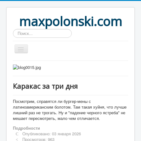
maxpolonski.com
Искать...
Home
Путешествия
Каракас за три дня
Рассказы
Контакты
Посмотрим, справятся ли бургер-мены с
латиноамериканским болотом. Там такая хуйня, что лучше
Вход
лишний раз не трогать. Ну и "падение черного ястреба" не
мешает пересмотреть, мало чем отличается.
Подробности
Опубликовано: 03 января 2026
Просмотров: 963