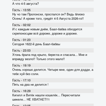
А что 4-5 августа?
Гость - 13:55
Ну чо там Пролонски, проспался он? Ведь близко
Осень! А кроме того, грядёт 4-5 Августа 2026-го!!
Гость - 02:02
И с каждым новым днём, Баал-бабва обходится
скрепоносцам всё дороже, дороже и дороже.
Гость - 01:23
Сегодня 1622-й день Баал-бабвы
Гость - 23:03
Хтонь брала под крыло, берегла и спасала... Мне и
вправду везло!! Только этого мало!!
Гость - 19:19
Очень хорошо делится. Четыре мне, один для дэдди, а
тебе хуй без соли.
Гость - 17:10
Пять на два не делится !
Гость - 16:29
Кигилл и Витёк нашли кошелёк... Пересчитали
шекеле... НЕ ХВАТАЕТ!!1
Гость - 12:05