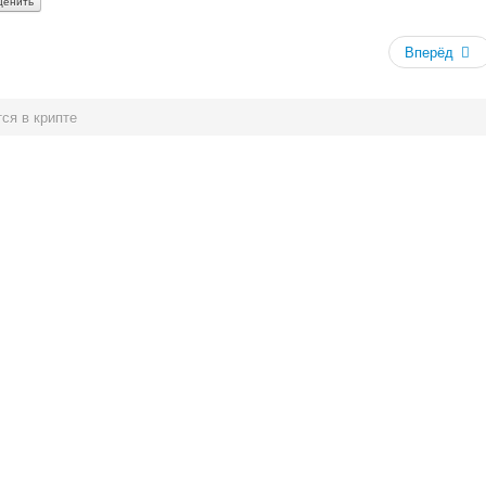
Вперёд
тся в крипте