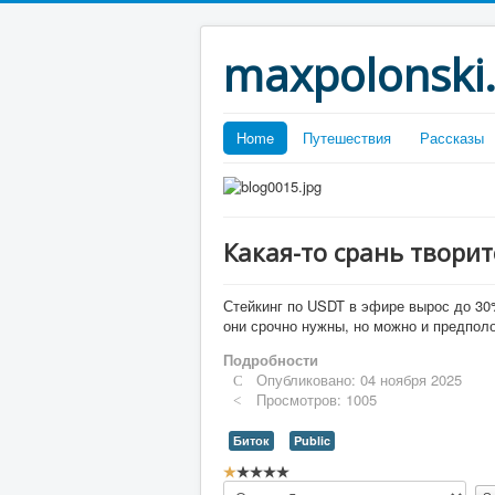
maxpolonski
Home
Путешествия
Рассказы
Какая-то срань творит
Стейкинг по USDT в эфире вырос до 30
они срочно нужны, но можно и предполо
Подробности
Опубликовано: 04 ноября 2025
Просмотров: 1005
Биток
Public
Рейтинг:
Пожалуйста,
1
/
5