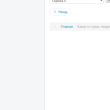
оцените
Назад
Главная
Какая-то срань твори