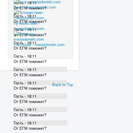
Гость - 18:11
Блог - maxpolonski.com
От ЕГМ поможет?
Гость - 18:11
От ЕГМ поможет?
Путешествия -
maxpolonski.com
Гость - 18:11
От ЕГМ поможет?
Гость - 18:11
Рассказы - maxpolonski.com
От ЕГМ поможет?
Гость - 18:11
От ЕГМ поможет?
Гость - 18:11
От ЕГМ поможет?
Гость - 18:11
Back to Top
От ЕГМ поможет?
Гость - 18:11
От ЕГМ поможет?
Гость - 18:11
От ЕГМ поможет?
Гость - 18:11
От ЕГМ поможет?