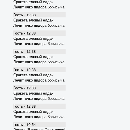
Сракета еловый елдак.
Лечит очко пидора борисыча
Гость - 12:38
Сракета еловый елдак.
Лечит очко пидора борисыча
Гость - 12:38
Сракета еловый елдак.
Лечит очко пидора борисыча
Гость - 12:38
Сракета еловый елдак.
Лечит очко пидора борисыча
Гость - 12:38
Сракета еловый елдак.
Лечит очко пидора борисыча
Гость - 12:38
Сракета еловый елдак.
Лечит очко пидора борисыча
Гость - 12:38
Сракета еловый елдак.
Лечит очко пидора борисыча
Гость - 10:54
Ракета "Боярыня Салтычиха"