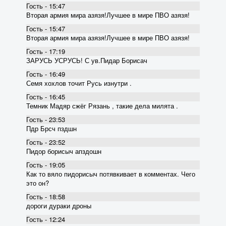
Гость - 15:47
Вторая армия мира азязя!Лучшее в мире ПВО азязя!
Гость - 15:47
Вторая армия мира азязя!Лучшее в мире ПВО азязя!
Гость - 17:19
ЗАРУСЬ УСРУСЬ! С ув.Пидар Борисач
Гость - 16:49
Семя хохлов точит Русь изнутри .
Гость - 16:45
Темник Мадяр сжёг Рязань , такие дела милята .
Гость - 23:53
Пдр Брсч пздшн
Гость - 23:52
Пидор борисыч апздошн
Гость - 19:05
Как то вяло пидорисыч потявкивает в комментах. Чего
это он?
Гость - 18:58
дороги дураки дроны
Гость - 12:24