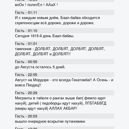
воОн ! полетЕл ! ААаХ !
Гость - 01:11
И с каждым новым днём, Баал-бабва обходится
скрепоносцам всё дороже, дороже и дороже.
Гость - 01:10
Сегодня 1615-й день Баал-бабвы.
Гость - 01:01
тампонов - ДОЛБЯТ, ДОЛБЯТ, ДОЛБЯТ, ДОЛБЯТ,
ДОЛБЯТ, ДОЛБЯТ и ДОЛБЯТ!!
Гость - 00:55
до Августа осталось 5 дней.
Гость - 22:55
Август на Мордоре - это всегда Гекатомба!! А Осень - и
вовсе Пиздец!!
Гость - 20:29
Мигранты в табеле о рангах выше бап( фемло идет
нахуй), детей ( педоборцы идут нахуй), ЛГБТАБВГД
(квиры идут нахуй) АЛЛАХ АКБАР!
Гость - 20:03
вышло очередное вскрытие пyтиномики
Гость - 13:39