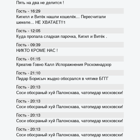
Пять на два не делится !
Гость - 16:29
Кигилл и Витёк нашли кошелёк... Пересчитали
шекеле... НЕ ХВАТАЕТ!!1
Гость - 12:05
Куда пропала сладкая парочка, Кигил и Витёк .
Гость - 09:39
НИКТО КРОМЕ НАС !
Гость - 01:15
Креатив Говно Калл Испоражнения Роскомнадзор
Гость - 21:10
Пидар Борисыч жыдко обосрался в чятике БГГГ
Гость - 20:13
Соси обосраный хуй Палонскава, чатопидар московски!
Гость - 20:13
Соси обосраный хуй Палонскава, чатопидар московски!
Гость - 20:13
Соси обосраный хуй Палонскава, чатопидар московски!
Гость - 20:13
Соси обосраный хуй Палонскава, чатопидар московски!