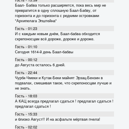
Баал- Бабва только расширяется, пока весь мир не
превратится в одну сплошную Баал-Бабву, от
горизонта и до горизонта с редкими островками
"Архипелага Эпштейна"
Гость - 01:23
И с каждым новым днём, Баал-бабва обходится
скрепоносцам всё дороже, дороже и дороже.
Гость - 01:10
Сегодня 1614-й день Баал-бабвы
Гость - 00:12
до Августа осталось 6 дней.
Гость - 22:44
Чурбк-Чмеки и Кутак-Беки майнят Эрзац-Бензин в
подвалах, смешивая такое, что скрепоносцам лучше и
не знать.
Гость - 18:03
А КАЦ всегда предлагал сдаться ! предлагал сдаться !
предлагал сдаться !
Гость - 15:33
и близко Август!! И на асфальте мёртвая пчела!
Гость - 02:02