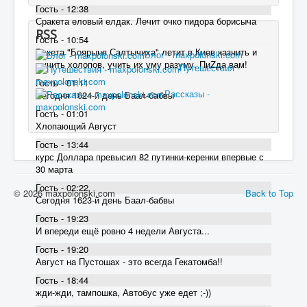
Гость - 12:38
Сракета еловый елдак. Лечит очко пидора борисыча
RSS
Гость - 10:54
Ракета "Боярыня Салтычиха" летит в Киев казнить и
Блог - maxpolonski.com
мучить холопов, учить их уму разуму. ПиZда вам!
Путешествия -
maxpolonski.com
Гость - 01:11
Рассказы -
Сегодня 1624-й день Баал-бабвы
maxpolonski.com
Гость - 01:01
Хлопающий Август
Гость - 13:44
курс Доллара превысил 82 пyтинки-керенки впервые с
30 марта
Гость - 02:22
© 2026 maxpolonski.com
Back to Top
Сегодня 1623-й день Баал-бабвы
Гость - 19:23
И впереди ещё ровно 4 недели Августа...
Гость - 19:20
Август на Пустошах - это всегда Гекатомба!!
Гость - 18:44
жди-жди, тампошка, Автобус уже едет ;-))