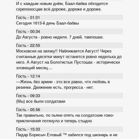
И с каждым новым днём, Баал-бабва обходится
скрепоносцам всё дороже, дороже и дороже.
Гость - 01:01
Сегодня 1613-й день Баал-бабвы
Гость - 00:34
До Августа - ровно неделя. 7 дней, тампошки.
Гость - 22:55
Московски на звязку!! Наближается Август! Через
считанные десятки минут останется ровно неделька до
него. А Август на Болотистых Пустошах - исторически
зловещий месяц....
Гость - 12:14
―Жизнь без армии - это все равно, что любовь в
резинке. Движение есть, прогресса - нет.
Гость - 09:33
(Мы) все были солдатами
Гость - 05:56
Так правильно, по пьяни опять на солдатские гомо-
приключения потянуло и теперь стыдно
Гость - 15:33
Пидар Борисыч Еловый ™ забился под шконарь и не