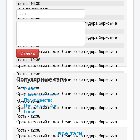
Гость - 16:30
ЕГМ не лечится(
Гость - 12:38
Сракета еловый елдак. Лечит очко пидора борисыча
Гость - 12:38
Сракета еловый елдак. Лечит очко пидора борисыча
Гость - 12:38
Сракета еловый елдак. Лечит очко пидора борисыча
Отмена
Гость - 12:38
Сракета еловый елдак. Лечит очко пидора борисыча
Гость - 12:38
Популярные тэги
Сракета еловый елдак. Лечит очко пидора борисыча
Гость - 12:38
Public
Сракета еловый елдак. Лечит очко пидора борисыча
Живем как можем
Политиканство
Гость - 12:38
Последняя война
Сракета еловый елдак. Лечит очко пидора борисыча
Банки
Гость - 12:38
Сракета еловый елдак. Лечит очко пидора борисыча
Гость - 12:38
все тэги
Сракета еловый елдак. Лечит очко пидора борисыча