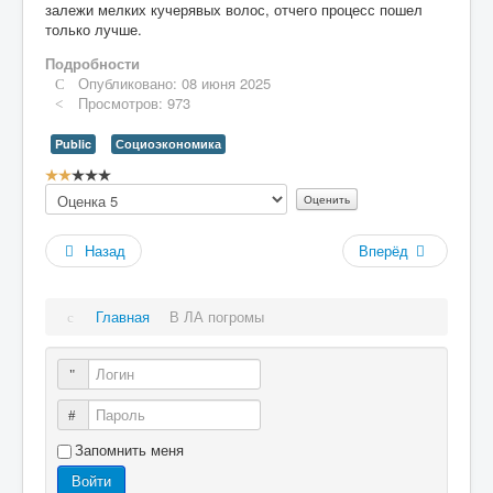
залежи мелких кучерявых волос, отчего процесс пошел
только лучше.
Подробности
Опубликовано: 08 июня 2025
Просмотров: 973
Public
Социоэкономика
Рейтинг:
Пожалуйста,
2
/
5
оцените
Назад
Вперёд
Главная
В ЛА погромы
Логин
Пароль
Запомнить меня
Войти