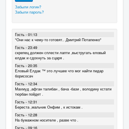
Забыли логин?
Забыли пароль?
Гость - 01:13
"Они нас к чему-то готовят.. Дмитрий Потапенко"
Гость - 23:49
скрепец должен сплести лапти ,выстругать еловый
елдак и сдохнуть за сцаря .
Гость - 20:35
Еловый Елдак ™ это лучшее что мог найти пидар
борисосач
Гость - 12:34
Махмуд ,афган талибан , бача -бази , володину кстати
тюрбан пойдет .
Гость - 12:31
Береста ,мальчик Онфим , к истокам .
Гость - 12:28
На бумажном носителе , разве что .
Гость - 09:16