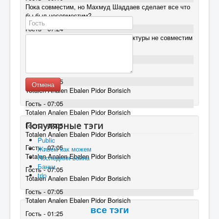
Пока совместим, но Махмуд Шаддаев сделает все что
бы был несовместим?
Гость - 07:24
Русский Интернет на уровне архитектуры не совместим
с мировым WWW
Гость - 07:05
Totalen Analen Ebalen Pidor Borisich
Гость - 07:05
Отмена
Totalen Analen Ebalen Pidor Borisich
Гость - 07:05
Totalen Analen Ebalen Pidor Borisich
Популярные тэги
Гость - 07:05
Totalen Analen Ebalen Pidor Borisich
Public
Гость - 07:05
Живем как можем
Totalen Analen Ebalen Pidor Borisich
Последняя война
Банки
Гость - 07:05
trip
Totalen Analen Ebalen Pidor Borisich
Гость - 07:05
Totalen Analen Ebalen Pidor Borisich
все тэги
Гость - 01:25