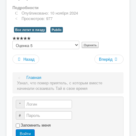
Подробности
Опубликовано: 10 ноября 2024
Просмотров: 977
Все летит в пизду
Public
Рейтинг:
Пожалуйста,
0
/
5
оцените
Назад
Вперёд
Главная
Узнал, что помер приятель, с которым вместе
начинали осваивать Тай в свое время
Логин
Пароль
Запомнить меня
Войти