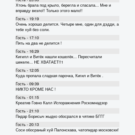
Хтонь брала под крыло, берегла и спасала... Мне и
вправду везло!! Только этого мало!!
Гость - 19:19
Очень хорошо делится. Четыре мне, один для дэдди, а
тебе хуй без соли.
Гость - 17:10
Пять на два не делится !
Гость - 16:29
Кигилл и Витёк нашли кошелёк... Пересчитали
шекеле... НЕ ХВАТАЕТ!!1
Гость - 12:05
Куда пропала сладкая парочка, Кигил и Витёк .
Гость - 09:39
НИКТО КРОМЕ НАС !
Гость - 01:15
Креатив Говно Калл Испоражнения Роскомнадзор
Гость - 21:10
Пидар Борисыч жыдко обосрался в чятике БГГГ
Гость - 20:13
Соси обосраный хуй Палонскава, чатопидар московски!