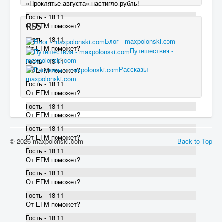
«Проклятье августа» настигло рубль!
Гость - 18:11
RSS
От ЕГМ поможет?
Гость - 18:11
Блог - maxpolonski.com
От ЕГМ поможет?
Путешествия -
maxpolonski.com
Гость - 18:11
Рассказы -
От ЕГМ поможет?
maxpolonski.com
Гость - 18:11
От ЕГМ поможет?
Гость - 18:11
От ЕГМ поможет?
Гость - 18:11
От ЕГМ поможет?
© 2026 maxpolonski.com
Back to Top
Гость - 18:11
От ЕГМ поможет?
Гость - 18:11
От ЕГМ поможет?
Гость - 18:11
От ЕГМ поможет?
Гость - 18:11