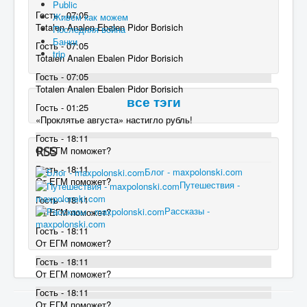
Public
Гость - 07:05
Живем как можем
Totalen Analen Ebalen Pidor Borisich
Последняя война
Банки
Гость - 07:05
trip
Totalen Analen Ebalen Pidor Borisich
Гость - 07:05
Totalen Analen Ebalen Pidor Borisich
все тэги
Гость - 01:25
«Проклятье августа» настигло рубль!
Гость - 18:11
RSS
От ЕГМ поможет?
Гость - 18:11
Блог - maxpolonski.com
От ЕГМ поможет?
Путешествия -
maxpolonski.com
Гость - 18:11
Рассказы -
От ЕГМ поможет?
maxpolonski.com
Гость - 18:11
От ЕГМ поможет?
Гость - 18:11
От ЕГМ поможет?
Гость - 18:11
От ЕГМ поможет?