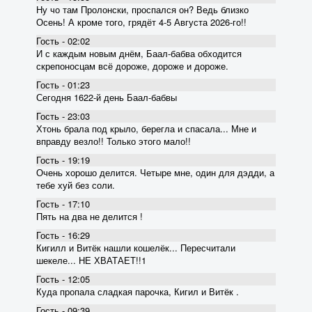
Ну чо там Пролонски, проспался он? Ведь близко
Осень! А кроме того, грядёт 4-5 Августа 2026-го!!
Гость - 02:02
И с каждым новым днём, Баал-бабва обходится
скрепоносцам всё дороже, дороже и дороже.
Гость - 01:23
Сегодня 1622-й день Баал-бабвы
Гость - 23:03
Хтонь брала под крыло, берегла и спасала... Мне и
вправду везло!! Только этого мало!!
Гость - 19:19
Очень хорошо делится. Четыре мне, один для дэдди, а
тебе хуй без соли.
Гость - 17:10
Пять на два не делится !
Гость - 16:29
Кигилл и Витёк нашли кошелёк... Пересчитали
шекеле... НЕ ХВАТАЕТ!!1
Гость - 12:05
Куда пропала сладкая парочка, Кигил и Витёк .
Гость - 09:39