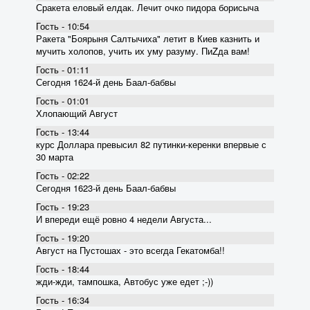
Сракета еловый елдак. Лечит очко пидора борисыча
Гость - 10:54
Ракета "Боярыня Салтычиха" летит в Киев казнить и
мучить холопов, учить их уму разуму. ПиZда вам!
Гость - 01:11
Сегодня 1624-й день Баал-бабвы
Гость - 01:01
Хлопающий Август
Гость - 13:44
курс Доллара превысил 82 пyтинки-керенки впервые с
30 марта
Гость - 02:22
Сегодня 1623-й день Баал-бабвы
Гость - 19:23
И впереди ещё ровно 4 недели Августа...
Гость - 19:20
Август на Пустошах - это всегда Гекатомба!!
Гость - 18:44
жди-жди, тампошка, Автобус уже едет ;-))
Гость - 16:34