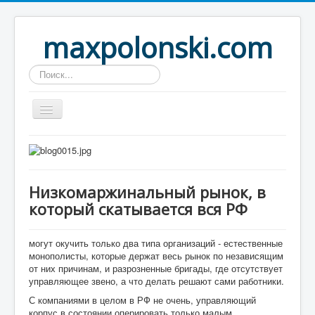
maxpolonski.com
Искать...
Home
Путешествия
Низкомаржинальный рынок, в
Рассказы
который скатывается вся РФ
Контакты
Вход
могут окучить только два типа организаций - естественные
монополисты, которые держат весь рынок по независящим
от них причинам, и разрозненные бригады, где отсутствует
управляющее звено, а что делать решают сами работники.
С компаниями в целом в РФ не очень, управляющий
корпус в состоянии оперировать только малым