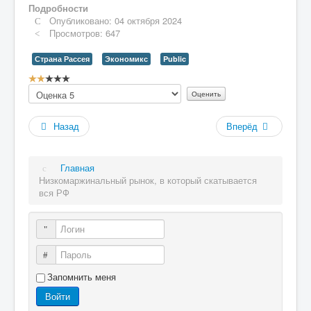
Подробности
Опубликовано: 04 октября 2024
Просмотров: 647
Страна Рассея
Экономикс
Public
Рейтинг:
Пожалуйста,
2
/
5
оцените
Назад
Вперёд
Главная
Низкомаржинальный рынок, в который скатывается
вся РФ
Логин
Пароль
Запомнить меня
Войти