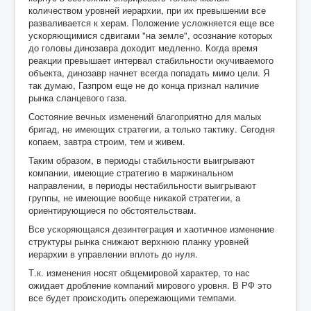
количеством уровней иерархии, при их превышении все
разваливается к херам. Положение усложняется еще все
ускоряющимися сдвигами "на земле", осознание которых
до головы динозавра доходит медленно. Когда время
реакции превышает интервал стабильности окучиваемого
объекта, динозавр начнет всегда попадать мимо цели. Я
так думаю, Газпром еще не до конца признал наличие
рынка сланцевого газа.
Состояние вечных изменений благоприятно для малых
бригад, не имеющих стратегии, а только тактику. Сегодня
копаем, завтра строим, тем и живем.
Таким образом, в периоды стабильности выигрывают
компании, имеющие стратегию в маржинальном
направлении, в периоды нестабильности выигрывают
группы, не имеющие вообще никакой стратегии, а
ориентирующиеся по обстоятельствам.
Все ускоряющаяся дезинтеграция и хаотичное изменение
структуры рынка снижают верхнюю планку уровней
иерархии в управлении вплоть до нуля.
Т.к. изменения носят общемировой характер, то нас
ожидает дробление компаний мирового уровня. В РФ это
все будет происходить опережающими темпами.