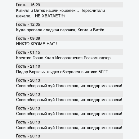
Гость - 16:29
Кигилл и Витёк нашли кошелёк... Пересчитали
шекеле... НЕ ХВАТАЕТ!!1
Гость - 12:05
Куда пропала сладкая парочка, Кигил и Витёк .
Гость - 09:39
НИКТО КРОМЕ НАС !
Гость - 01:15
Креатив Говно Калл Испоражнения Роскомнадзор
Гость - 21:10
Пидар Борисыч жыдко обосрался в чятике БГГГ
Гость - 20:13
Соси обосраный хуй Палонскава, чатопидар московски!
Гость - 20:13
Соси обосраный хуй Палонскава, чатопидар московски!
Гость - 20:13
Соси обосраный хуй Палонскава, чатопидар московски!
Гость - 20:13
Соси обосраный хуй Палонскава, чатопидар московски!
Гость - 20:13