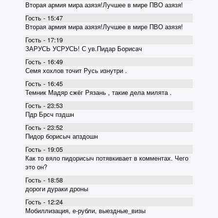
Вторая армия мира азязя!Лучшее в мире ПВО азязя!
Гость - 15:47
Вторая армия мира азязя!Лучшее в мире ПВО азязя!
Гость - 17:19
ЗАРУСЬ УСРУСЬ! С ув.Пидар Борисач
Гость - 16:49
Семя хохлов точит Русь изнутри .
Гость - 16:45
Темник Мадяр сжёг Рязань , такие дела милята .
Гость - 23:53
Пдр Брсч пздшн
Гость - 23:52
Пидор борисыч апздошн
Гость - 19:05
Как то вяло пидорисыч потявкивает в комментах. Чего
это он?
Гость - 18:58
дороги дураки дроны
Гость - 12:24
Мобиллизация, е-рубли, выездные_визы