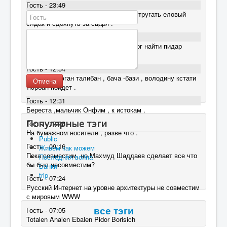
Гость - 23:49
скрепец должен сплести лапти ,выстругать еловый
елдак и сдохнуть за сцаря .
Гость - 20:35
Еловый Елдак ™ это лучшее что мог найти пидар
борисосач
Гость - 12:34
Махмуд ,афган талибан , бача -бази , володину кстати
Отмена
тюрбан пойдет .
Гость - 12:31
Береста ,мальчик Онфим , к истокам .
Популярные тэги
Гость - 12:28
На бумажном носителе , разве что .
Public
Гость - 09:16
Живем как можем
Пока совместим, но Махмуд Шаддаев сделает все что
Последняя война
бы был несовместим?
Банки
trip
Гость - 07:24
Русский Интернет на уровне архитектуры не совместим
с мировым WWW
Гость - 07:05
все тэги
Totalen Analen Ebalen Pidor Borisich