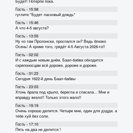
Будет! Потерпи пока.
Гость - 15:58
гуглите "Будет ласковый дождь"
Гость - 15:46
А что 4-5 августа?
Гость - 13:55
Ну чо там Пролонски, проспался он? Ведь близко
Осень! А кроме того, грядёт 4-5 Августа 2026-го!!
Гость - 02:02
И с каждым новым днём, Баал-бабва обходится
скрепоносцам всё дороже, дороже и дороже.
Гость - 01:23
Сегодня 1622-й день Баал-бабвы
Гость - 23:03
Хтонь брала под крыло, берегла и спасала... Мне и
вправду везло!! Только этого мало!!
Гость - 19:19
Очень хорошо делится. Четыре мне, один для дэдди, а
тебе хуй без соли.
Гость - 17:10
Пять на два не делится !