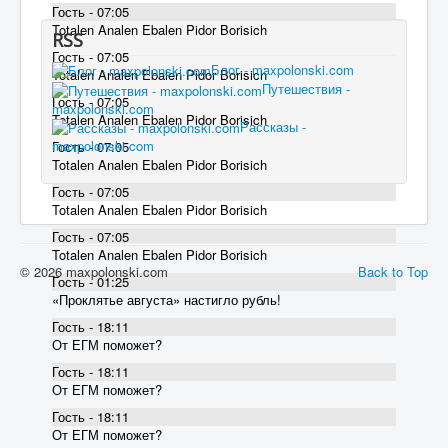
Гость - 07:05
Totalen Analen Ebalen Pidor Borisich
RSS
Гость - 07:05
Блог - maxpolonski.com
Totalen Analen Ebalen Pidor Borisich
Путешествия -
Гость - 07:05
maxpolonski.com
Totalen Analen Ebalen Pidor Borisich
Рассказы -
maxpolonski.com
Гость - 07:05
Totalen Analen Ebalen Pidor Borisich
Гость - 07:05
Totalen Analen Ebalen Pidor Borisich
Гость - 07:05
Totalen Analen Ebalen Pidor Borisich
© 2026 maxpolonski.com
Back to Top
Гость - 01:25
«Проклятье августа» настигло рубль!
Гость - 18:11
От ЕГМ поможет?
Гость - 18:11
От ЕГМ поможет?
Гость - 18:11
От ЕГМ поможет?