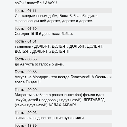
воОн ! полетЕл ! ААаХ !
Гость - 01:11
И с каждым новым днём, Баал-бабва обходится
скрепоносцам всё дороже, дороже и дороже.
Гость - 01:10
Сегодня 1615-й день Баал-бабвы.
Гость - 01:01
тампонов - ДОЛБЯТ, ДОЛБЯТ, ДОЛБЯТ, ДОЛБЯТ,
ДОЛБЯТ, ДОЛБЯТ и ДОЛБЯТ!!
Гость - 00:55
до Августа осталось 5 дней.
Гость - 22:55
Август на Мордоре - это всегда Гекатомба!! А Осень - и
вовсе Пиздец!!
Гость - 20:29
Мигранты в табеле о рангах выше бап( фемло идет
нахуй), детей ( педоборцы идут нахуй), ЛГБТАБВГД
(квиры идут нахуй) АЛЛАХ АКБАР!
Гость - 20:03
вышло очередное вскрытие пyтиномики
Гость - 13:39