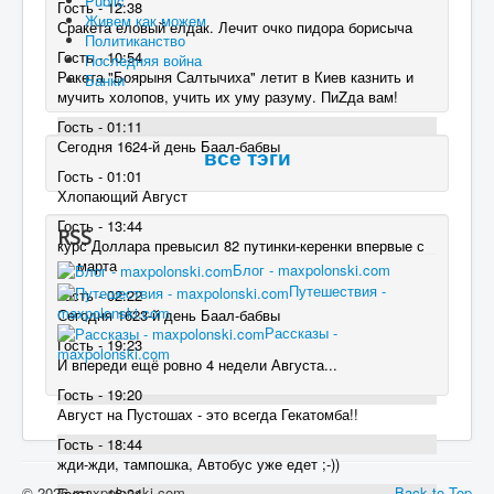
Public
Гость - 12:38
Живем как можем
Сракета еловый елдак. Лечит очко пидора борисыча
Политиканство
Гость - 10:54
Последняя война
Ракета "Боярыня Салтычиха" летит в Киев казнить и
Банки
мучить холопов, учить их уму разуму. ПиZда вам!
Гость - 01:11
Сегодня 1624-й день Баал-бабвы
все тэги
Гость - 01:01
Хлопающий Август
Гость - 13:44
RSS
курс Доллара превысил 82 пyтинки-керенки впервые с
30 марта
Блог - maxpolonski.com
Путешествия -
Гость - 02:22
maxpolonski.com
Сегодня 1623-й день Баал-бабвы
Рассказы -
Гость - 19:23
maxpolonski.com
И впереди ещё ровно 4 недели Августа...
Гость - 19:20
Август на Пустошах - это всегда Гекатомба!!
Гость - 18:44
жди-жди, тампошка, Автобус уже едет ;-))
© 2026 maxpolonski.com
Back to Top
Гость - 16:34