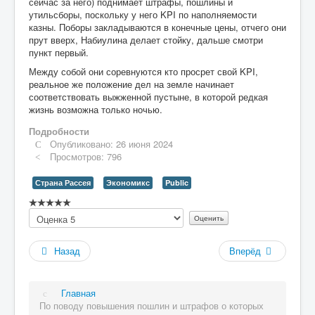
сейчас за него) поднимает штрафы, пошлины и
утильсборы, поскольку у него KPI по наполняемости
казны. Поборы закладываются в конечные цены, отчего они
прут вверх, Набиулина делает стойку, дальше смотри
пункт первый.
Между собой они соревнуются кто просрет свой KPI,
реальное же положение дел на земле начинает
соответствовать выжженной пустыне, в которой редкая
жизнь возможна только ночью.
Подробности
Опубликовано: 26 июня 2024
Просмотров: 796
Страна Рассея
Экономикс
Public
Рейтинг:
Пожалуйста,
0
/
5
оцените
Назад
Вперёд
Главная
По поводу повышения пошлин и штрафов о которых