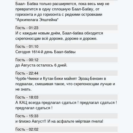
Баал- Бабва только расширяется, пока весь мир не
превратится в одну сплошную Баал-Бабву, от
горизонта и до горизонта с редкими островками
"Архипелага Эпштейна"
Гость - 01:23
И с каждым новым днём, Баал-бабва обходится
скрепоносцам всё дороже, дороже и дороже.
Гость - 01:10
Сегодня 1614-й день Баал-бабвы
Гость - 00:12
до Августа осталось 6 дней.
Гость - 22:44
Чурбк-Чмеки и Кутак-Беки майнят Эрзац-Бензин в
подвалах, смешивая такое, что скрепоносцам лучше и
не знать.
Гость - 18:03
А КАЦ всегда предлагал сдаться ! предлагал сдаться !
предлагал сдаться !
Гость - 15:33
и близко Август!! И на асфальте мёртвая пчела!
Гость - 02:02