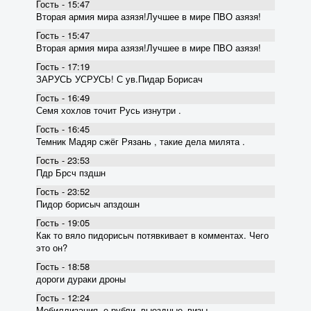
Гость - 15:47
Вторая армия мира азязя!Лучшее в мире ПВО азязя!
Гость - 15:47
Вторая армия мира азязя!Лучшее в мире ПВО азязя!
Гость - 17:19
ЗАРУСЬ УСРУСЬ! С ув.Пидар Борисач
Гость - 16:49
Семя хохлов точит Русь изнутри .
Гость - 16:45
Темник Мадяр сжёг Рязань , такие дела милята .
Гость - 23:53
Пдр Брсч пздшн
Гость - 23:52
Пидор борисыч апздошн
Гость - 19:05
Как то вяло пидорисыч потявкивает в комментах. Чего
это он?
Гость - 18:58
дороги дураки дроны
Гость - 12:24
Мобиллизация, е-рубли, выездные_визы