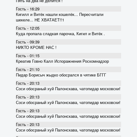
Пять на два не делится !
Гость - 16:29
Кигилл и Витёк нашли кошелёк... Пересчитали
шекеле... НЕ ХВАТАЕТ!!1
Гость - 12:05
Куда пропала сладкая парочка, Кигил и Витёк .
Гость - 09:39
НИКТО КРОМЕ НАС !
Гость - 01:15
Креатив Говно Калл Испоражнения Роскомнадзор
Гость - 21:10
Пидар Борисыч жыдко обосрался в чятике БГГГ
Гость - 20:13
Соси обосраный хуй Палонскава, чатопидар московски!
Гость - 20:13
Соси обосраный хуй Палонскава, чатопидар московски!
Гость - 20:13
Соси обосраный хуй Палонскава, чатопидар московски!
Гость - 20:13
Соси обосраный хуй Палонскава, чатопидар московски!