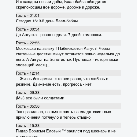
И с каждым новым днём, Баал-бабва обходится
скрепоносцам всё дороже, дороже и дороже.
Гость - 01:01
Сегодня 1613-й день Баал-бабвы
Гость - 00:34
До Августа - ровно неделя. 7 дней, тампошки.
Гость - 22:55
Московски на звязку!! Наближается Август! Через
считанные десятки минут останется ровно неделька до
него. А Август на Болотистых Пустошах - исторически
зловещий месяц....
Гость - 12:14
―Жизнь без армии - это все равно, что любовь в
резинке. Движение есть, прогресса - нет.
Гость - 09:33
(Мы) все были солдатами
Гость - 05:56
Так правильно, по пьяни опять на солдатские гомо-
приключения потянуло и теперь стыдно
Гость - 15:33
Пидар Борисыч Еловый ™ забился под шконарь и не
отсвечивает