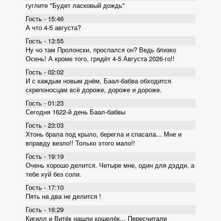
гуглите "Будет ласковый дождь"
Гость - 15:46
А что 4-5 августа?
Гость - 13:55
Ну чо там Пролонски, проспался он? Ведь близко
Осень! А кроме того, грядёт 4-5 Августа 2026-го!!
Гость - 02:02
И с каждым новым днём, Баал-бабва обходится
скрепоносцам всё дороже, дороже и дороже.
Гость - 01:23
Сегодня 1622-й день Баал-бабвы
Гость - 23:03
Хтонь брала под крыло, берегла и спасала... Мне и
вправду везло!! Только этого мало!!
Гость - 19:19
Очень хорошо делится. Четыре мне, один для дэдди, а
тебе хуй без соли.
Гость - 17:10
Пять на два не делится !
Гость - 16:29
Кигилл и Витёк нашли кошелёк... Пересчитали