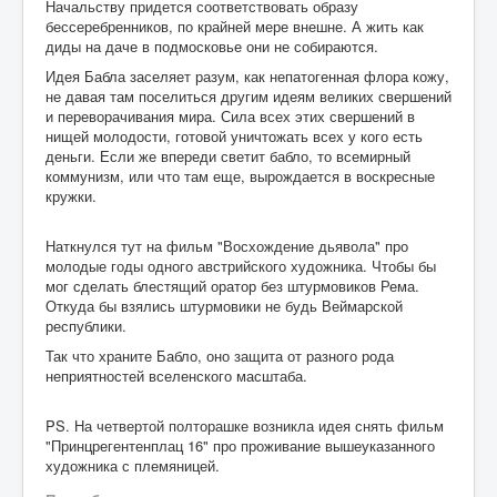
Начальству придется соответствовать образу
бессеребренников, по крайней мере внешне. А жить как
диды на даче в подмосковье они не собираются.
Идея Бабла заселяет разум, как непатогенная флора кожу,
не давая там поселиться другим идеям великих свершений
и переворачивания мира. Сила всех этих свершений в
нищей молодости, готовой уничтожать всех у кого есть
деньги. Если же впереди светит бабло, то всемирный
коммунизм, или что там еще, вырождается в воскресные
кружки.
Наткнулся тут на фильм "Восхождение дьявола" про
молодые годы одного австрийского художника. Чтобы бы
мог сделать блестящий оратор без штурмовиков Рема.
Откуда бы взялись штурмовики не будь Веймарской
республики.
Так что храните Бабло, оно защита от разного рода
неприятностей вселенского масштаба.
PS. На четвертой полторашке возникла идея снять фильм
"Принцрегентенплац 16" про проживание вышеуказанного
художника с племяницей.