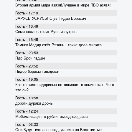
Вторая армия мира азязя!Лучшее в мире ПВО азязя!
Гость - 17:19
ЗАРУСЬ УСРУСЬ! С ув.Пидар Борисач
Гость - 16:49
Семя хохлов точит Русь изнутри .
Гость - 16:45
Темник Мадяр сжёг Рязань , такие дела милята .
Гость - 23:53
Пдр Брсч пздшн
Гость - 23:52
Пидор борисыч апздошн
Гость - 19:05
Как то вяло пидорисыч потявкивает в комментах. Чего
это он?
Гость - 18:58
дороги дураки дроны
Гость - 12:24
Мобиллизация, е-рубли, выездные_визы
Гость - 03:33
Они будут изгнаны взад, далеко на Болотистые