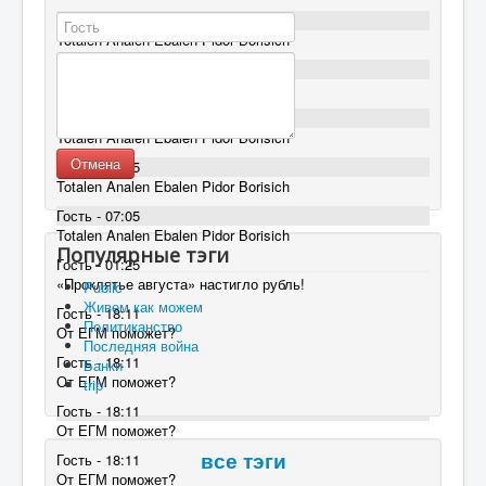
Гость - 07:05
Totalen Analen Ebalen Pidor Borisich
Гость - 07:05
Totalen Analen Ebalen Pidor Borisich
Гость - 07:05
Totalen Analen Ebalen Pidor Borisich
Отмена
Гость - 07:05
Totalen Analen Ebalen Pidor Borisich
Гость - 07:05
Totalen Analen Ebalen Pidor Borisich
Популярные тэги
Гость - 01:25
«Проклятье августа» настигло рубль!
Public
Живем как можем
Гость - 18:11
Политиканство
От ЕГМ поможет?
Последняя война
Гость - 18:11
Банки
От ЕГМ поможет?
trip
Гость - 18:11
От ЕГМ поможет?
Гость - 18:11
все тэги
От ЕГМ поможет?