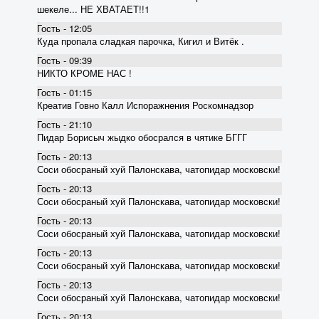
шекеле... НЕ ХВАТАЕТ!!1
Гость - 12:05
Куда пропала сладкая парочка, Кигил и Витёк .
Гость - 09:39
НИКТО КРОМЕ НАС !
Гость - 01:15
Креатив Говно Калл Испоражнения Роскомнадзор
Гость - 21:10
Пидар Борисыч жыдко обосрался в чятике БГГГ
Гость - 20:13
Соси обосраный хуй Палонскава, чатопидар московски!
Гость - 20:13
Соси обосраный хуй Палонскава, чатопидар московски!
Гость - 20:13
Соси обосраный хуй Палонскава, чатопидар московски!
Гость - 20:13
Соси обосраный хуй Палонскава, чатопидар московски!
Гость - 20:13
Соси обосраный хуй Палонскава, чатопидар московски!
Гость - 20:13