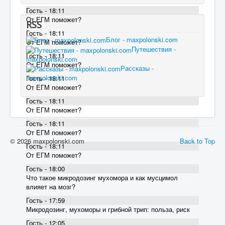
Гость - 18:11
От ЕГМ поможет?
RSS
Гость - 18:11
Блог - maxpolonski.com
От ЕГМ поможет?
Путешествия -
Гость - 18:11
maxpolonski.com
От ЕГМ поможет?
Рассказы -
maxpolonski.com
Гость - 18:11
От ЕГМ поможет?
Гость - 18:11
От ЕГМ поможет?
Гость - 18:11
От ЕГМ поможет?
© 2026 maxpolonski.com
Back to Top
Гость - 18:11
От ЕГМ поможет?
Гость - 18:00
Что такое микродозинг мухомора и как мусцимол
влияет на мозг?
Гость - 17:59
Микродозинг, мухоморы и грибной трип: польза, риск
Гость - 12:05