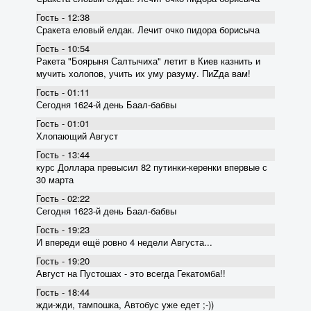
Гость - 12:38
Сракета еловый елдак. Лечит очко пидора борисыча
Гость - 10:54
Ракета "Боярыня Салтычиха" летит в Киев казнить и
мучить холопов, учить их уму разуму. ПиZда вам!
Гость - 01:11
Сегодня 1624-й день Баал-бабвы
Гость - 01:01
Хлопающий Август
Гость - 13:44
курс Доллара превысил 82 пyтинки-керенки впервые с
30 марта
Гость - 02:22
Сегодня 1623-й день Баал-бабвы
Гость - 19:23
И впереди ещё ровно 4 недели Августа...
Гость - 19:20
Август на Пустошах - это всегда Гекатомба!!
Гость - 18:44
жди-жди, тампошка, Автобус уже едет ;-))