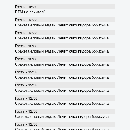
Гость - 16:30
ЕГМ не лечится(
Гость - 12:38
Сракета еловый елдак. Лечит очко пидора борисыча
Гость - 12:38
Сракета еловый елдак. Лечит очко пидора борисыча
Гость - 12:38
Сракета еловый елдак. Лечит очко пидора борисыча
Гость - 12:38
Сракета еловый елдак. Лечит очко пидора борисыча
Гость - 12:38
Сракета еловый елдак. Лечит очко пидора борисыча
Гость - 12:38
Сракета еловый елдак. Лечит очко пидора борисыча
Гость - 12:38
Сракета еловый елдак. Лечит очко пидора борисыча
Гость - 12:38
Сракета еловый елдак. Лечит очко пидора борисыча
Гость - 12:38
Сракета еловый елдак. Лечит очко пидора борисыча