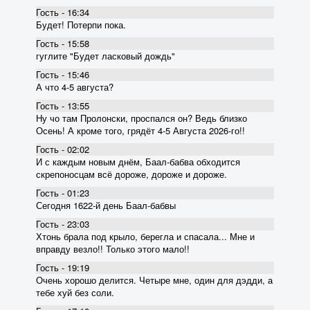
Гость - 16:34
Будет! Потерпи пока.
Гость - 15:58
гуглите "Будет ласковый дождь"
Гость - 15:46
А что 4-5 августа?
Гость - 13:55
Ну чо там Пролонски, проспался он? Ведь близко
Осень! А кроме того, грядёт 4-5 Августа 2026-го!!
Гость - 02:02
И с каждым новым днём, Баал-бабва обходится
скрепоносцам всё дороже, дороже и дороже.
Гость - 01:23
Сегодня 1622-й день Баал-бабвы
Гость - 23:03
Хтонь брала под крыло, берегла и спасала... Мне и
вправду везло!! Только этого мало!!
Гость - 19:19
Очень хорошо делится. Четыре мне, один для дэдди, а
тебе хуй без соли.