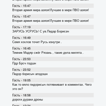
Гость - 15:47
Вторая армия мира азязя!Лучшее в мире ПВО азязя!
Гость - 15:47
Вторая армия мира азязя!Лучшее в мире ПВО азязя!
Гость - 17:19
ЗАРУСЬ УСРУСЬ! С ув.Пидар Борисач
Гость - 16:49
Семя хохлов точит Русь изнутри .
Гость - 16:45
Темник Мадяр сжёг Рязань , такие дела милята .
Гость - 23:53
Пдр Брсч пздшн
Гость - 23:52
Пидор борисыч апздошн
Гость - 19:05
Как то вяло пидорисыч потявкивает в комментах. Чего
это он?
Гость - 18:58
дороги дураки дроны
Гость - 12:24