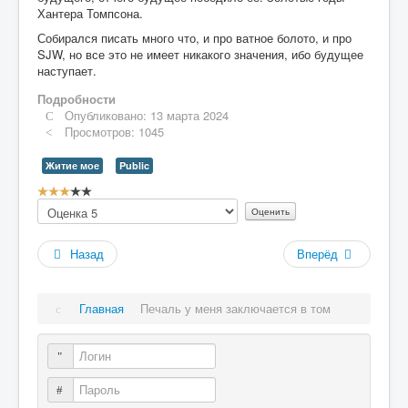
Хантера Томпсона.
Собирался писать много что, и про ватное болото, и про
SJW, но все это не имеет никакого значения, ибо будущее
наступает.
Подробности
Опубликовано: 13 марта 2024
Просмотров: 1045
Житие мое
Public
Рейтинг:
Пожалуйста,
3
/
5
оцените
Назад
Вперёд
Главная
Печаль у меня заключается в том
Логин
Пароль