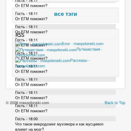
Гость - 18:11
От ЕГМ поможет?
Гость - 18:11
все тэги
От ЕГМ поможет?
Гость - 18:11
От ЕГМ поможет?
RSS
Гость - 18:11
Блог - maxpolonski.com
От ЕГМ поможет?
Путешествия -
Гость - 18:11
maxpolonski.com
От ЕГМ поможет?
Рассказы -
maxpolonski.com
Гость - 18:11
От ЕГМ поможет?
Гость - 18:11
От ЕГМ поможет?
Гость - 18:11
От ЕГМ поможет?
© 2026 maxpolonski.com
Back to Top
Гость - 18:11
От ЕГМ поможет?
Гость - 18:00
Что такое микродозинг мухомора и как мусцимол
влияет на мозг?