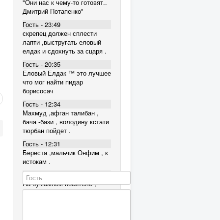
"Они нас к чему-то готовят..
Дмитрий Потапенко"
Гость - 23:49
скрепец должен сплести
лапти ,выстругать еловый
елдак и сдохнуть за сцаря .
Гость - 20:35
Еловый Елдак ™ это лучшее
что мог найти пидар
борисосач
Гость - 12:34
Махмуд ,афган талибан ,
бача -бази , володину кстати
тюрбан пойдет .
Гость - 12:31
Береста ,мальчик Онфим , к
истокам .
Гость - 12:28
На бумажном носителе ,
разве что .
Гость - 09:16
Пока совместим, но Махмуд