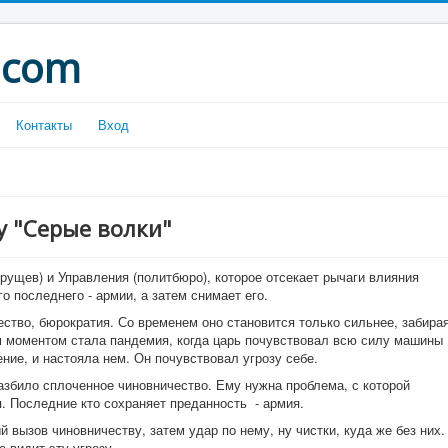
.com
Контакты
Вход
 "Серые волки"
рущев) и Управления (политбюро), которое отсекает рычаги влияния
о последнего - армии, а затем снимает его.
ство, бюрократия. Со временем оно становится только сильнее, забира
 моментом стала пандемия, когда царь почувствовал всю силу машины
ние, и настояла нем. Он почувствовал угрозу себе.
азбило сплоченное чиновничество. Ему нужна проблема, с которой
. Последние кто сохраняет преданность - армия.
 вызов чиновничеству, затем удар по нему, ну чистки, куда же без них.
 видит эту угрозу.