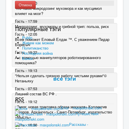
Гость - 18:00
Отмена
Что такое микродозинг мухомора и как мусцимол
влияет на мозг?
Гость - 17:59
Микродозинг, мухоморы и грибной трип: польза, риск
Популярные тэги
Гость - 12:05
Public
Всем поможет Еловый Елдак ™. С уважением Пидар
Живем как можем
Борисыч
Политиканство
Гость - 19:22
Последняя война
А с помощью манипуляторов роботизированного
Банки
помощника?
Гость - 19:13
"Нельзя сделать грязную работу чистыми руками"©
все тэги
Нетаньяху
Гость - 07:53
Лишний состав ВС РФ .
RSS
Гость - 19:12
«Змея: новая трактовка образа москаля» Коллектив
Блог - maxpolonski.com
авторов. Архангельск - Санкт-Петербург, издательство
Путешествия -
«Мысль»
maxpolonski.com
Рассказы -
Гость - 16:30