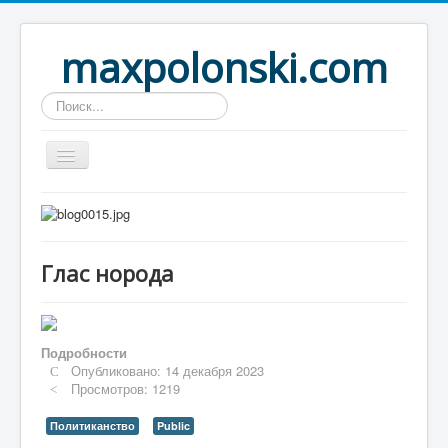
maxpolonski.com
Искать...
Home
Путешествия
Глас норода
Рассказы
Контакты
Вход
Подробности
Опубликовано: 14 декабря 2023
Просмотров: 1219
Политиканство
Public