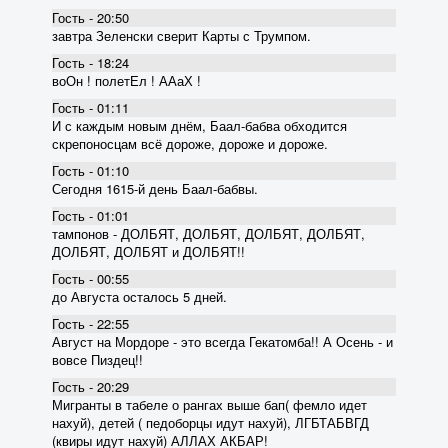
Гость - 20:50
завтра Зеленски сверит Карты с Трумпом.
Гость - 18:24
воОн ! полетЕл ! ААаХ !
Гость - 01:11
И с каждым новым днём, Баал-бабва обходится
скрепоносцам всё дороже, дороже и дороже.
Гость - 01:10
Сегодня 1615-й день Баал-бабвы.
Гость - 01:01
тампонов - ДОЛБЯТ, ДОЛБЯТ, ДОЛБЯТ, ДОЛБЯТ,
ДОЛБЯТ, ДОЛБЯТ и ДОЛБЯТ!!
Гость - 00:55
до Августа осталось 5 дней.
Гость - 22:55
Август на Мордоре - это всегда Гекатомба!! А Осень - и
вовсе Пиздец!!
Гость - 20:29
Мигранты в табеле о рангах выше бап( фемло идет
нахуй), детей ( педоборцы идут нахуй), ЛГБТАБВГД
(квиры идут нахуй) АЛЛАХ АКБАР!