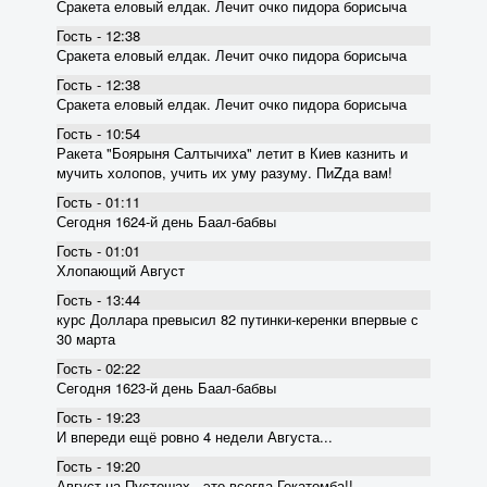
Сракета еловый елдак. Лечит очко пидора борисыча
Гость - 12:38
Сракета еловый елдак. Лечит очко пидора борисыча
Гость - 12:38
Сракета еловый елдак. Лечит очко пидора борисыча
Гость - 10:54
Ракета "Боярыня Салтычиха" летит в Киев казнить и
мучить холопов, учить их уму разуму. ПиZда вам!
Гость - 01:11
Сегодня 1624-й день Баал-бабвы
Гость - 01:01
Хлопающий Август
Гость - 13:44
курс Доллара превысил 82 пyтинки-керенки впервые с
30 марта
Гость - 02:22
Сегодня 1623-й день Баал-бабвы
Гость - 19:23
И впереди ещё ровно 4 недели Августа...
Гость - 19:20
Август на Пустошах - это всегда Гекатомба!!