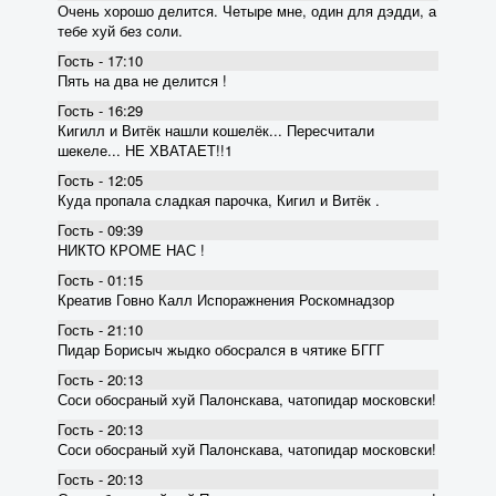
Очень хорошо делится. Четыре мне, один для дэдди, а
тебе хуй без соли.
Гость - 17:10
Пять на два не делится !
Гость - 16:29
Кигилл и Витёк нашли кошелёк... Пересчитали
шекеле... НЕ ХВАТАЕТ!!1
Гость - 12:05
Куда пропала сладкая парочка, Кигил и Витёк .
Гость - 09:39
НИКТО КРОМЕ НАС !
Гость - 01:15
Креатив Говно Калл Испоражнения Роскомнадзор
Гость - 21:10
Пидар Борисыч жыдко обосрался в чятике БГГГ
Гость - 20:13
Соси обосраный хуй Палонскава, чатопидар московски!
Гость - 20:13
Соси обосраный хуй Палонскава, чатопидар московски!
Гость - 20:13