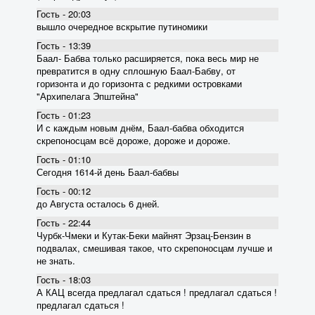
Гость - 20:03
вышло очередное вскрытие пyтиномики
Гость - 13:39
Баал- Бабва только расширяется, пока весь мир не
превратится в одну сплошную Баал-Бабву, от
горизонта и до горизонта с редкими островками
"Архипелага Эпштейна"
Гость - 01:23
И с каждым новым днём, Баал-бабва обходится
скрепоносцам всё дороже, дороже и дороже.
Гость - 01:10
Сегодня 1614-й день Баал-бабвы
Гость - 00:12
до Августа осталось 6 дней.
Гость - 22:44
Чурбк-Чмеки и Кутак-Беки майнят Эрзац-Бензин в
подвалах, смешивая такое, что скрепоносцам лучше и
не знать.
Гость - 18:03
А КАЦ всегда предлагал сдаться ! предлагал сдаться !
предлагал сдаться !