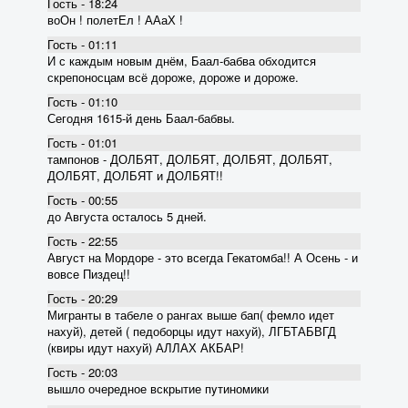
Гость - 18:24
воОн ! полетЕл ! ААаХ !
Гость - 01:11
И с каждым новым днём, Баал-бабва обходится
скрепоносцам всё дороже, дороже и дороже.
Гость - 01:10
Сегодня 1615-й день Баал-бабвы.
Гость - 01:01
тампонов - ДОЛБЯТ, ДОЛБЯТ, ДОЛБЯТ, ДОЛБЯТ,
ДОЛБЯТ, ДОЛБЯТ и ДОЛБЯТ!!
Гость - 00:55
до Августа осталось 5 дней.
Гость - 22:55
Август на Мордоре - это всегда Гекатомба!! А Осень - и
вовсе Пиздец!!
Гость - 20:29
Мигранты в табеле о рангах выше бап( фемло идет
нахуй), детей ( педоборцы идут нахуй), ЛГБТАБВГД
(квиры идут нахуй) АЛЛАХ АКБАР!
Гость - 20:03
вышло очередное вскрытие пyтиномики