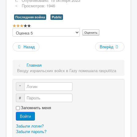
Опубликовано: 15 октября 2023
Просмотров: 1946
Последняя война
Public
Рейтинг:
Пожалуйста,
3
/
5
оцените
Назад
Вперёд
Главная
Вводу израильских войск в Газу помешала rasputitza
Логин
Пароль
Запомнить меня
Войти
Забыли логин?
Забыли пароль?