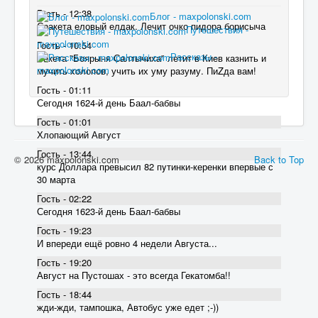
Гость - 12:38
Блог - maxpolonski.com
Сракета еловый елдак. Лечит очко пидора борисыча
Путешествия -
maxpolonski.com
Гость - 10:54
Рассказы -
Ракета "Боярыня Салтычиха" летит в Киев казнить и
maxpolonski.com
мучить холопов, учить их уму разуму. ПиZда вам!
Гость - 01:11
Сегодня 1624-й день Баал-бабвы
Гость - 01:01
Хлопающий Август
Гость - 13:44
© 2026 maxpolonski.com
Back to Top
курс Доллара превысил 82 пyтинки-керенки впервые с
30 марта
Гость - 02:22
Сегодня 1623-й день Баал-бабвы
Гость - 19:23
И впереди ещё ровно 4 недели Августа...
Гость - 19:20
Август на Пустошах - это всегда Гекатомба!!
Гость - 18:44
жди-жди, тампошка, Автобус уже едет ;-))