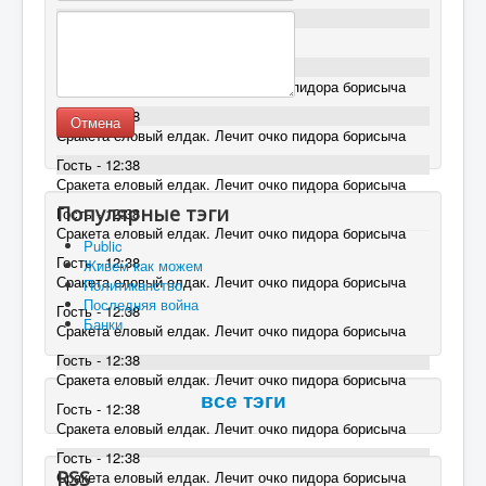
Гость - 16:30
ЕГМ не лечится(
Гость - 12:38
Сракета еловый елдак. Лечит очко пидора борисыча
Гость - 12:38
Отмена
Сракета еловый елдак. Лечит очко пидора борисыча
Гость - 12:38
Сракета еловый елдак. Лечит очко пидора борисыча
Популярные тэги
Гость - 12:38
Сракета еловый елдак. Лечит очко пидора борисыча
Public
Гость - 12:38
Живем как можем
Сракета еловый елдак. Лечит очко пидора борисыча
Политиканство
Последняя война
Гость - 12:38
Банки
Сракета еловый елдак. Лечит очко пидора борисыча
Гость - 12:38
Сракета еловый елдак. Лечит очко пидора борисыча
все тэги
Гость - 12:38
Сракета еловый елдак. Лечит очко пидора борисыча
Гость - 12:38
RSS
Сракета еловый елдак. Лечит очко пидора борисыча