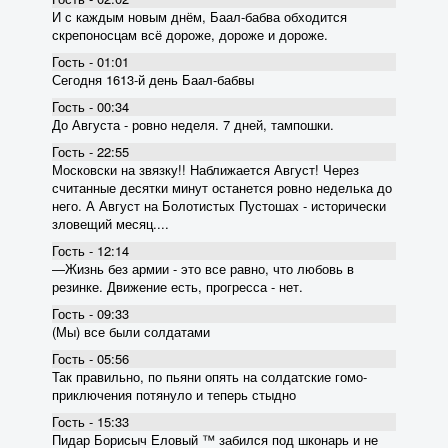
И с каждым новым днём, Баал-бабва обходится
скрепоносцам всё дороже, дороже и дороже.
Гость - 01:01
Сегодня 1613-й день Баал-бабвы
Гость - 00:34
До Августа - ровно неделя. 7 дней, тампошки.
Гость - 22:55
Московски на звязку!! Наближается Август! Через
считанные десятки минут останется ровно неделька до
него. А Август на Болотистых Пустошах - исторически
зловещий месяц....
Гость - 12:14
―Жизнь без армии - это все равно, что любовь в
резинке. Движение есть, прогресса - нет.
Гость - 09:33
(Мы) все были солдатами
Гость - 05:56
Так правильно, по пьяни опять на солдатские гомо-
приключения потянуло и теперь стыдно
Гость - 15:33
Пидар Борисыч Еловый ™ забился под шконарь и не