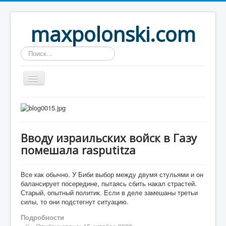
maxpolonski.com
Искать...
Home
Путешествия
Вводу израильских войск в Газу
Рассказы
помешала rasputitza
Контакты
Вход
Все как обычно. У Биби выбор между двумя стульями и он
балансирует посередине, пытаясь сбить накал страстей.
Старый, опытный политик. Если в деле замешаны третьи
силы, то они подстегнут ситуацию.
Подробности