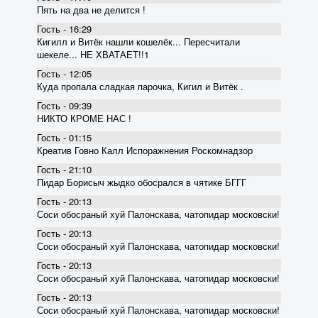
Пять на два не делится !
Гость - 16:29
Кигилл и Витёк нашли кошелёк... Пересчитали
шекеле... НЕ ХВАТАЕТ!!1
Гость - 12:05
Куда пропала сладкая парочка, Кигил и Витёк .
Гость - 09:39
НИКТО КРОМЕ НАС !
Гость - 01:15
Креатив Говно Калл Испоражнения Роскомнадзор
Гость - 21:10
Пидар Борисыч жыдко обосрался в чятике БГГГ
Гость - 20:13
Соси обосраный хуй Палонскава, чатопидар московски!
Гость - 20:13
Соси обосраный хуй Палонскава, чатопидар московски!
Гость - 20:13
Соси обосраный хуй Палонскава, чатопидар московски!
Гость - 20:13
Соси обосраный хуй Палонскава, чатопидар московски!