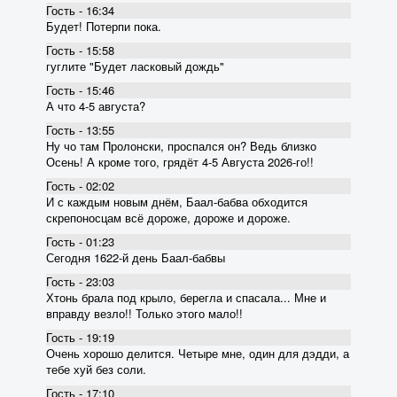
Гость - 16:34
Будет! Потерпи пока.
Гость - 15:58
гуглите "Будет ласковый дождь"
Гость - 15:46
А что 4-5 августа?
Гость - 13:55
Ну чо там Пролонски, проспался он? Ведь близко
Осень! А кроме того, грядёт 4-5 Августа 2026-го!!
Гость - 02:02
И с каждым новым днём, Баал-бабва обходится
скрепоносцам всё дороже, дороже и дороже.
Гость - 01:23
Сегодня 1622-й день Баал-бабвы
Гость - 23:03
Хтонь брала под крыло, берегла и спасала... Мне и
вправду везло!! Только этого мало!!
Гость - 19:19
Очень хорошо делится. Четыре мне, один для дэдди, а
тебе хуй без соли.
Гость - 17:10