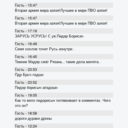
Гость - 15:47
Вторая армия мира азязя!Лучшее в мире ПВО азязя!
Гость - 15:47
Вторая армия мира азязя!Лучшее в мире ПВО азязя!
Гость - 17:19
ЗАРУСЬ УСРУСЬ! С ув.Пидар Борисач
Гость - 16:49
Семя хохлов точит Русь изнутри .
Гость - 16:45
Темник Мадяр сжёг Рязань , такие дела милята .
Гость - 23:53
Пдр Брсч пздшн
Гость - 23:52
Пидор борисыч апздошн
Гость - 19:05
Как то вяло пидорисыч потявкивает в комментах. Чего
это он?
Гость - 18:58
дороги дураки дроны
Гость - 12:24