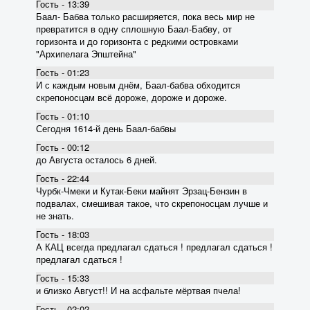
Гость - 13:39
Баал- Бабва только расширяется, пока весь мир не
превратится в одну сплошную Баал-Бабву, от
горизонта и до горизонта с редкими островками
"Архипелага Эпштейна"
Гость - 01:23
И с каждым новым днём, Баал-бабва обходится
скрепоносцам всё дороже, дороже и дороже.
Гость - 01:10
Сегодня 1614-й день Баал-бабвы
Гость - 00:12
до Августа осталось 6 дней.
Гость - 22:44
Чурбк-Чмеки и Кутак-Беки майнят Эрзац-Бензин в
подвалах, смешивая такое, что скрепоносцам лучше и
не знать.
Гость - 18:03
А КАЦ всегда предлагал сдаться ! предлагал сдаться !
предлагал сдаться !
Гость - 15:33
и близко Август!! И на асфальте мёртвая пчела!
Гость - 02:02