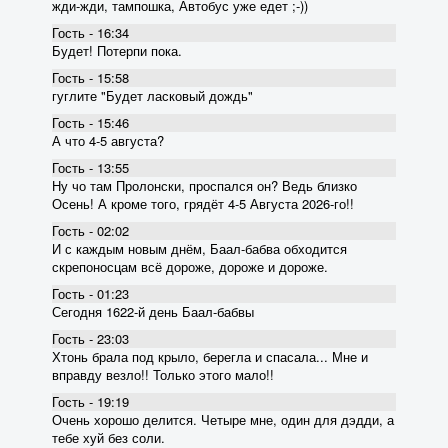
жди-жди, тампошка, Автобус уже едет ;-))
Гость - 16:34
Будет! Потерпи пока.
Гость - 15:58
гуглите "Будет ласковый дождь"
Гость - 15:46
А что 4-5 августа?
Гость - 13:55
Ну чо там Пролонски, проспался он? Ведь близко
Осень! А кроме того, грядёт 4-5 Августа 2026-го!!
Гость - 02:02
И с каждым новым днём, Баал-бабва обходится
скрепоносцам всё дороже, дороже и дороже.
Гость - 01:23
Сегодня 1622-й день Баал-бабвы
Гость - 23:03
Хтонь брала под крыло, берегла и спасала... Мне и
вправду везло!! Только этого мало!!
Гость - 19:19
Очень хорошо делится. Четыре мне, один для дэдди, а
тебе хуй без соли.