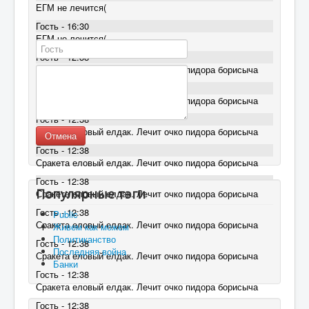
ЕГМ не лечится(
Гость - 16:30
ЕГМ не лечится(
Гость - 12:38
Сракета еловый елдак. Лечит очко пидора борисыча
Гость - 12:38
Сракета еловый елдак. Лечит очко пидора борисыча
Гость - 12:38
Сракета еловый елдак. Лечит очко пидора борисыча
Отмена
Гость - 12:38
Сракета еловый елдак. Лечит очко пидора борисыча
Гость - 12:38
Популярные тэги
Сракета еловый елдак. Лечит очко пидора борисыча
Гость - 12:38
Public
Сракета еловый елдак. Лечит очко пидора борисыча
Живем как можем
Политиканство
Гость - 12:38
Последняя война
Сракета еловый елдак. Лечит очко пидора борисыча
Банки
Гость - 12:38
Сракета еловый елдак. Лечит очко пидора борисыча
Гость - 12:38