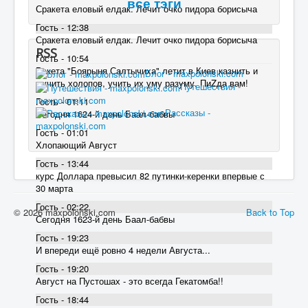
все тэги
Сракета еловый елдак. Лечит очко пидора борисыча
Гость - 12:38
Сракета еловый елдак. Лечит очко пидора борисыча
RSS
Гость - 10:54
Ракета "Боярыня Салтычиха" летит в Киев казнить и
Блог - maxpolonski.com
мучить холопов, учить их уму разуму. ПиZда вам!
Путешествия -
maxpolonski.com
Гость - 01:11
Рассказы -
Сегодня 1624-й день Баал-бабвы
maxpolonski.com
Гость - 01:01
Хлопающий Август
Гость - 13:44
курс Доллара превысил 82 пyтинки-керенки впервые с
30 марта
Гость - 02:22
© 2026 maxpolonski.com
Back to Top
Сегодня 1623-й день Баал-бабвы
Гость - 19:23
И впереди ещё ровно 4 недели Августа...
Гость - 19:20
Август на Пустошах - это всегда Гекатомба!!
Гость - 18:44