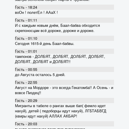
Гость - 18:24
воОн ! полетЕл ! ААаХ !
Гость - 01:11
И с каждым новым днём, Баал-бабва обходится
скрепоносцам всё дороже, дороже и дороже.
Гость - 01:10
Сегодня 1615-й день Баал-бабвы.
Гость - 01:01
тампонов - ДОЛБЯТ, ДОЛБЯТ, ДОЛБЯТ, ДОЛБЯТ,
ДОЛБЯТ, ДОЛБЯТ и ДОЛБЯТ!!
Гость - 00:55
до Августа осталось 5 дней.
Гость - 22:55
Август на Мордоре - это всегда Гекатомба!! А Осень - и
вовсе Пиздец!!
Гость - 20:29
Мигранты в табеле о рангах выше бап( фемло идет
нахуй), детей ( педоборцы идут нахуй), ЛГБТАБВГД
(квиры идут нахуй) АЛЛАХ АКБАР!
Гость - 20:03
вышло очередное вскрытие пyтиномики