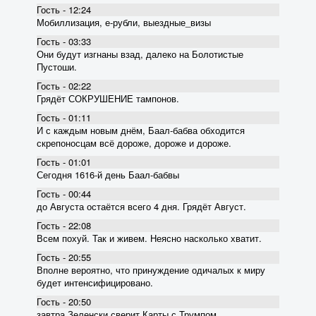
Гость - 12:24
Мобиллизация, е-рубли, выездные_визы
Гость - 03:33
Они будут изгнаны взад, далеко на Болотистые
Пустоши.
Гость - 02:22
Грядёт СОКРУШЕНИЕ тампонов.
Гость - 01:11
И с каждым новым днём, Баал-бабва обходится
скрепоносцам всё дороже, дороже и дороже.
Гость - 01:01
Сегодня 1616-й день Баал-бабвы
Гость - 00:44
до Августа остаётся всего 4 дня. Грядёт Август.
Гость - 22:08
Всем похуй. Так и живем. Неясно насколько хватит.
Гость - 20:55
Вполне вероятно, что принуждение одичалых к миру
будет интенсифицировано.
Гость - 20:50
завтра Зеленски сверит Карты с Трумпом.