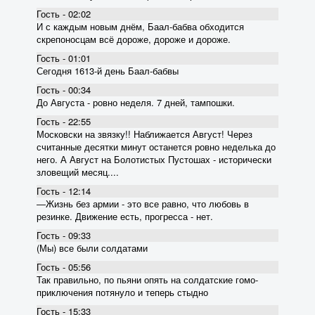
Гость - 02:02
И с каждым новым днём, Баал-бабва обходится
скрепоносцам всё дороже, дороже и дороже.
Гость - 01:01
Сегодня 1613-й день Баал-бабвы
Гость - 00:34
До Августа - ровно неделя. 7 дней, тампошки.
Гость - 22:55
Московски на звязку!! Наближается Август! Через
считанные десятки минут останется ровно неделька до
него. А Август на Болотистых Пустошах - исторически
зловещий месяц....
Гость - 12:14
―Жизнь без армии - это все равно, что любовь в
резинке. Движение есть, прогресса - нет.
Гость - 09:33
(Мы) все были солдатами
Гость - 05:56
Так правильно, по пьяни опять на солдатские гомо-
приключения потянуло и теперь стыдно
Гость - 15:33