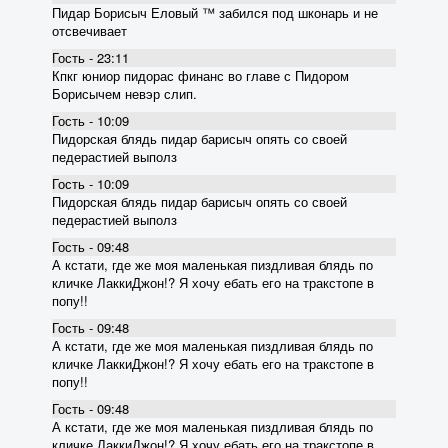
Пидар Борисыч Еловый ™ забился под шконарь и не
отсвечивает
Гость - 23:11
Кпкг юниор пидорас финанс во главе с Пидором
Борисычем невэр слип.
Гость - 10:09
Пидорская блядь пидар барисыч опять со своей
педерастией выполз
Гость - 10:09
Пидорская блядь пидар барисыч опять со своей
педерастией выполз
Гость - 09:48
А кстати, где же моя маленькая пиздливая блядь по
кличке ЛаккиДжон!? Я хочу ебать его на тракстопе в
попу!!
Гость - 09:48
А кстати, где же моя маленькая пиздливая блядь по
кличке ЛаккиДжон!? Я хочу ебать его на тракстопе в
попу!!
Гость - 09:48
А кстати, где же моя маленькая пиздливая блядь по
кличке ЛаккиДжон!? Я хочу ебать его на тракстопе в