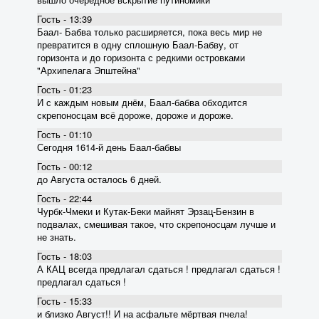
Гость - 13:39
Баал- Бабва только расширяется, пока весь мир не
превратится в одну сплошную Баал-Бабву, от
горизонта и до горизонта с редкими островками
"Архипелага Эпштейна"
Гость - 01:23
И с каждым новым днём, Баал-бабва обходится
скрепоносцам всё дороже, дороже и дороже.
Гость - 01:10
Сегодня 1614-й день Баал-бабвы
Гость - 00:12
до Августа осталось 6 дней.
Гость - 22:44
Чурбк-Чмеки и Кутак-Беки майнят Эрзац-Бензин в
подвалах, смешивая такое, что скрепоносцам лучше и
не знать.
Гость - 18:03
А КАЦ всегда предлагал сдаться ! предлагал сдаться !
предлагал сдаться !
Гость - 15:33
и близко Август!! И на асфальте мёртвая пчела!