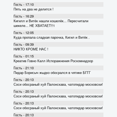
Гость - 17:10
Пять на два не делится !
Гость - 16:29
Кигилл и Витёк нашли кошелёк... Пересчитали
шекеле... НЕ ХВАТАЕТ!!1
Гость - 12:05
Куда пропала сладкая парочка, Кигил и Витёк .
Гость - 09:39
НИКТО КРОМЕ НАС !
Гость - 01:15
Креатив Говно Калл Испоражнения Роскомнадзор
Гость - 21:10
Пидар Борисыч жыдко обосрался в чятике БГГГ
Гость - 20:13
Соси обосраный хуй Палонскава, чатопидар московски!
Гость - 20:13
Соси обосраный хуй Палонскава, чатопидар московски!
Гость - 20:13
Соси обосраный хуй Палонскава, чатопидар московски!
Гость - 20:13