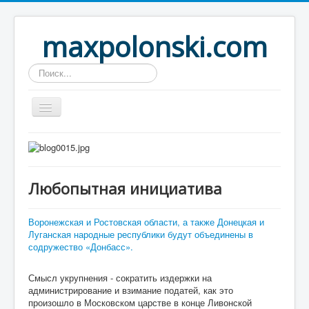
maxpolonski.com
Искать...
Home
Путешествия
Любопытная инициатива
Рассказы
Контакты
Воронежская и Ростовская области, а также Донецкая и
Луганская народные республики будут объединены в
Вход
содружество «Донбасс».
Смысл укрупнения - сократить издержки на
администрирование и взимание податей, как это
произошло в Московском царстве в конце Ливонской