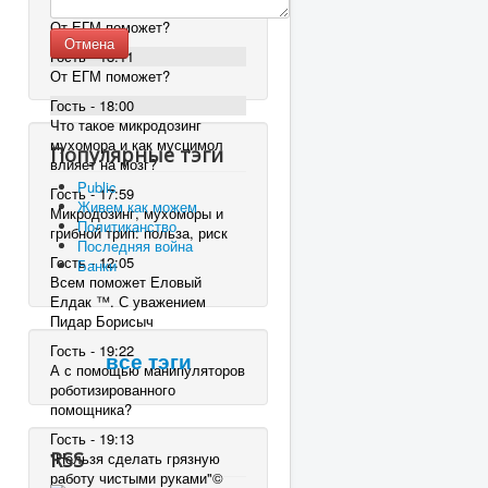
Гость - 18:11
От ЕГМ поможет?
Отмена
Гость - 18:11
От ЕГМ поможет?
Гость - 18:00
Что такое микродозинг
мухомора и как мусцимол
Популярные тэги
влияет на мозг?
Public
Гость - 17:59
Живем как можем
Микродозинг, мухоморы и
Политиканство
грибной трип: польза, риск
Последняя война
Гость - 12:05
Банки
Всем поможет Еловый
Елдак ™. С уважением
Пидар Борисыч
Гость - 19:22
все тэги
А с помощью манипуляторов
роботизированного
помощника?
Гость - 19:13
RSS
"Нельзя сделать грязную
работу чистыми руками"©