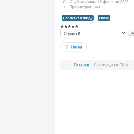
Опубликовано: 16 февраля 2023
Просмотров: 849
Все летит в пизду
Public
Рейтинг:
Пожалуйста,
0
/
5
оцените
Назад
Главная
О ситуации в США