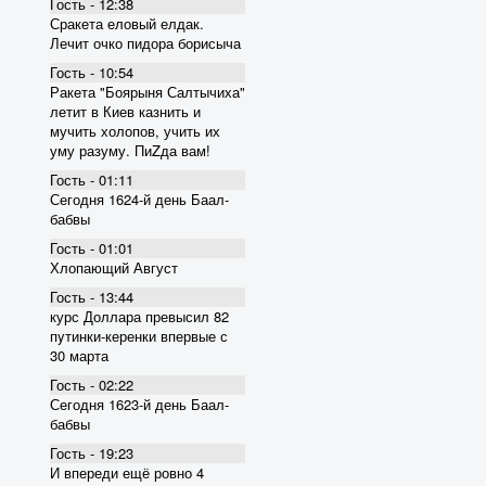
Гость - 12:38
Сракета еловый елдак.
Лечит очко пидора борисыча
Гость - 10:54
Ракета "Боярыня Салтычиха"
летит в Киев казнить и
мучить холопов, учить их
уму разуму. ПиZда вам!
Гость - 01:11
Сегодня 1624-й день Баал-
бабвы
Гость - 01:01
Хлопающий Август
Гость - 13:44
курс Доллара превысил 82
пyтинки-керенки впервые с
30 марта
Гость - 02:22
Сегодня 1623-й день Баал-
бабвы
Гость - 19:23
И впереди ещё ровно 4