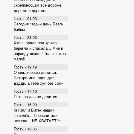
скрепоносцам всё дороже,
дороже и дороже.
Гость - 01:23
Сегодня 1622-й день Баал-
бабвы
Гость - 23:03
Хтонь брала под крыло,
берегла и спасала... Мне и
вправду везло!! Только этого
мало!!
Гость - 19:19
Очень хорошо делится.
Четыре мне, один для
дэдди, а тебе хуй без соли.
Гость - 17:10
Пять на два не делится !
Гость - 16:29
Кигилл и Витёк нашли
кошелёк... Пересчитали
шекеле... НЕ ХВАТАЕТ!!1
Гость - 12:05