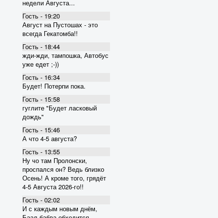
недели Августа...
Гость - 19:20
Август на Пустошах - это
всегда Гекатомба!!
Гость - 18:44
жди-жди, тампошка, Автобус
уже едет ;-))
Гость - 16:34
Будет! Потерпи пока.
Гость - 15:58
гуглите "Будет ласковый
дождь"
Гость - 15:46
А что 4-5 августа?
Гость - 13:55
Ну чо там Пролонски,
проспался он? Ведь близко
Осень! А кроме того, грядёт
4-5 Августа 2026-го!!
Гость - 02:02
И с каждым новым днём,
Баал-бабва обходится