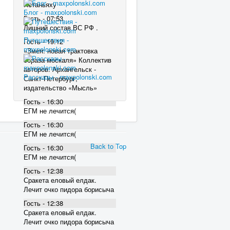
Нетаньяху
Блог - maxpolonski.com
Гость - 07:53
Лишний состав ВС РФ .
Путешествия -
Гость - 19:12
maxpolonski.com
«Змея: новая трактовка
образа москаля» Коллектив
авторов. Архангельск -
Рассказы - maxpolonski.com
Санкт-Петербург,
издательство «Мысль»
Гость - 16:30
ЕГМ не лечится(
Гость - 16:30
ЕГМ не лечится(
Back to Top
Гость - 16:30
ЕГМ не лечится(
Гость - 12:38
Сракета еловый елдак.
Лечит очко пидора борисыча
Гость - 12:38
Сракета еловый елдак.
Лечит очко пидора борисыча