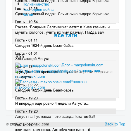
Сракета еловый елдак. Лечит очко пидора борисыча
Политиканство
Гость - 12:38
Последняя война
Сракета еловый елдак. Лечит очко пидора борисыча
Банки
Гость - 10:54
Ракета "Боярыня Салтычиха" летит в Киев казнить и
мучить холопов, учить их уму разуму. ПиZда вам!
все тэги
Гость - 01:11
Сегодня 1624-й день Баал-бабвы
Гость - 01:01
RSS
Хлопающий Август
Блог - maxpolonski.com
Гость - 13:44
Путешествия -
курс Доллара превысил 82 пyтинки-керенки впервые с
maxpolonski.com
30 марта
Рассказы -
Гость - 02:22
maxpolonski.com
Сегодня 1623-й день Баал-бабвы
Гость - 19:23
И впереди ещё ровно 4 недели Августа...
Гость - 19:20
Август на Пустошах - это всегда Гекатомба!!
© 2026 maxpolonski.com
Back to Top
Гость - 18:44
жди-жди, тампошка, Автобус уже едет ;-))