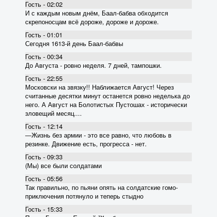
Гость - 02:02
И с каждым новым днём, Баал-бабва обходится
скрепоносцам всё дороже, дороже и дороже.
Гость - 01:01
Сегодня 1613-й день Баал-бабвы
Гость - 00:34
До Августа - ровно неделя. 7 дней, тампошки.
Гость - 22:55
Московски на звязку!! Наближается Август! Через
считанные десятки минут останется ровно неделька до
него. А Август на Болотистых Пустошах - исторически
зловещий месяц....
Гость - 12:14
―Жизнь без армии - это все равно, что любовь в
резинке. Движение есть, прогресса - нет.
Гость - 09:33
(Мы) все были солдатами
Гость - 05:56
Так правильно, по пьяни опять на солдатские гомо-
приключения потянуло и теперь стыдно
Гость - 15:33