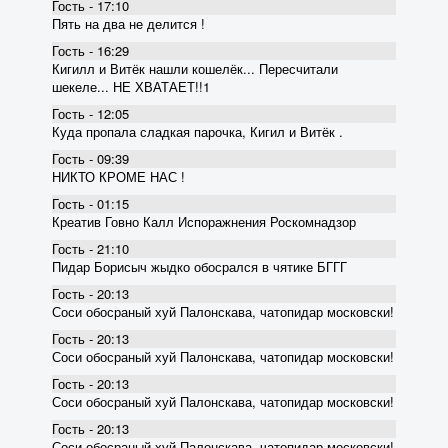
Гость - 17:10
Пять на два не делится !
Гость - 16:29
Кигилл и Витёк нашли кошелёк... Пересчитали
шекеле... НЕ ХВАТАЕТ!!1
Гость - 12:05
Куда пропала сладкая парочка, Кигил и Витёк .
Гость - 09:39
НИКТО КРОМЕ НАС !
Гость - 01:15
Креатив Говно Калл Испоражнения Роскомнадзор
Гость - 21:10
Пидар Борисыч жыдко обосрался в чятике БГГГ
Гость - 20:13
Соси обосраный хуй Палонскава, чатопидар московски!
Гость - 20:13
Соси обосраный хуй Палонскава, чатопидар московски!
Гость - 20:13
Соси обосраный хуй Палонскава, чатопидар московски!
Гость - 20:13
Соси обосраный хуй Палонскава, чатопидар московски!