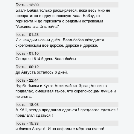
Гость - 13:39
Баал- Бабва только расширяется, пока весь мир не
превратится в одну сплошную Баал-Бабву, от
горизонта и до горизонта с редкими островками
"Архипелага Эпштейна"
Гость - 01:23
И с каждым новым днём, Баал-бабва обходится
скрепоносцам всё дороже, дороже и дороже.
Гость - 01:10
Сегодня 1614-й день Баал-бабвы
Гость - 00:12
до Августа осталось 6 дней.
Гость - 22:44
Чурбк-Чмеки и Кутак-Беки майнят Эрзац-Бензин в
подвалах, смешивая такое, что скрепоносцам лучше и
не знать.
Гость - 18:03
А КАЦ всегда предлагал сдаться ! предлагал сдаться !
предлагал сдаться !
Гость - 15:33
и близко Август!! И на асфальте мёртвая пчела!