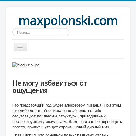
maxpolonski.com
Искать...
Home
Путешествия
Не могу избавиться от
Рассказы
ощущения
Контакты
Вход
что предстоящий год будет апофеозом пиздеца. При этом
что-либо делать бессмысленно абсолютно, ибо
отсутствуют логические структуры, приводящие к
прогнозируемому результату. Даже на жопе не пересидеть
просто, придут и утащат строить новый дивный мир.
Прав Мюрид, что основной лозунг развитых стран -