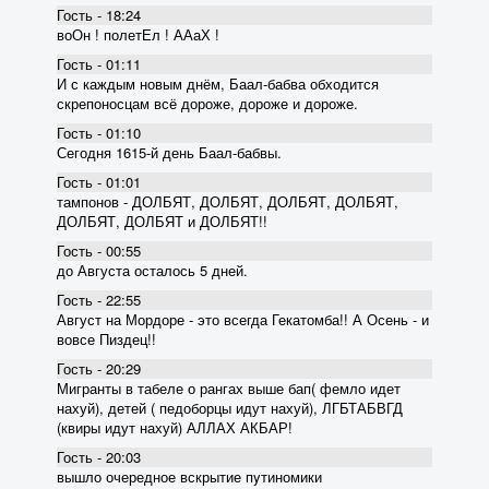
Гость - 18:24
воОн ! полетЕл ! ААаХ !
Гость - 01:11
И с каждым новым днём, Баал-бабва обходится
скрепоносцам всё дороже, дороже и дороже.
Гость - 01:10
Сегодня 1615-й день Баал-бабвы.
Гость - 01:01
тампонов - ДОЛБЯТ, ДОЛБЯТ, ДОЛБЯТ, ДОЛБЯТ,
ДОЛБЯТ, ДОЛБЯТ и ДОЛБЯТ!!
Гость - 00:55
до Августа осталось 5 дней.
Гость - 22:55
Август на Мордоре - это всегда Гекатомба!! А Осень - и
вовсе Пиздец!!
Гость - 20:29
Мигранты в табеле о рангах выше бап( фемло идет
нахуй), детей ( педоборцы идут нахуй), ЛГБТАБВГД
(квиры идут нахуй) АЛЛАХ АКБАР!
Гость - 20:03
вышло очередное вскрытие пyтиномики