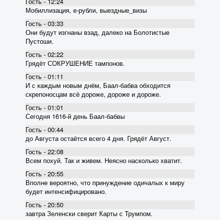
Гость - 12:24
Мобиллизация, е-рубли, выездные_визы
Гость - 03:33
Они будут изгнаны взад, далеко на Болотистые
Пустоши.
Гость - 02:22
Грядёт СОКРУШЕНИЕ тампонов.
Гость - 01:11
И с каждым новым днём, Баал-бабва обходится
скрепоносцам всё дороже, дороже и дороже.
Гость - 01:01
Сегодня 1616-й день Баал-бабвы
Гость - 00:44
до Августа остаётся всего 4 дня. Грядёт Август.
Гость - 22:08
Всем похуй. Так и живем. Неясно насколько хватит.
Гость - 20:55
Вполне вероятно, что принуждение одичалых к миру
будет интенсифицировано.
Гость - 20:50
завтра Зеленски сверит Карты с Трумпом.