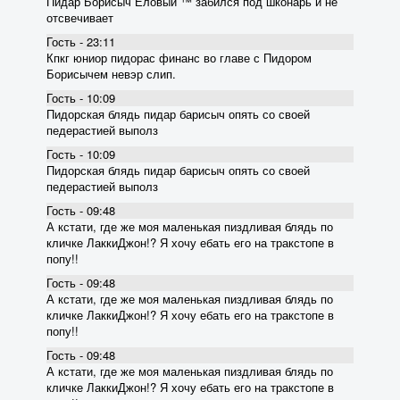
Пидар Борисыч Еловый ™ забился под шконарь и не
отсвечивает
Гость - 23:11
Кпкг юниор пидорас финанс во главе с Пидором
Борисычем невэр слип.
Гость - 10:09
Пидорская блядь пидар барисыч опять со своей
педерастией выполз
Гость - 10:09
Пидорская блядь пидар барисыч опять со своей
педерастией выполз
Гость - 09:48
А кстати, где же моя маленькая пиздливая блядь по
кличке ЛаккиДжон!? Я хочу ебать его на тракстопе в
попу!!
Гость - 09:48
А кстати, где же моя маленькая пиздливая блядь по
кличке ЛаккиДжон!? Я хочу ебать его на тракстопе в
попу!!
Гость - 09:48
А кстати, где же моя маленькая пиздливая блядь по
кличке ЛаккиДжон!? Я хочу ебать его на тракстопе в