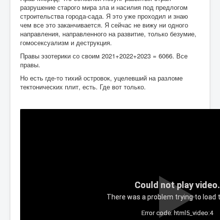
разрушение старого мира зла и насилия под предлогом
строительства города-сада. Я это уже проходил и знаю
чем все это заканчивается. Я сейчас не вижу ни одного
направления, направленного на развитие, только безумие,
гомосексуализм и деструкция.
Правы эзотерики со своим 2021+2022+2023 = 6066. Все
правы.
Но есть где-то тихий островок, уцелевший на разломе
тектонических плит, есть. Где вот только.
Could not play video.
There was a problem trying to load t
Error code: html5_video:4