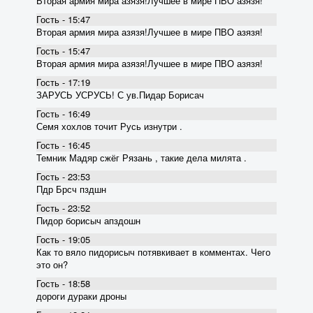
Вторая армия мира азязя!Лучшее в мире ПВО азязя!
Гость - 15:47
Вторая армия мира азязя!Лучшее в мире ПВО азязя!
Гость - 15:47
Вторая армия мира азязя!Лучшее в мире ПВО азязя!
Гость - 17:19
ЗАРУСЬ УСРУСЬ! С ув.Пидар Борисач
Гость - 16:49
Семя хохлов точит Русь изнутри .
Гость - 16:45
Темник Мадяр сжёг Рязань , такие дела милята .
Гость - 23:53
Пдр Брсч пздшн
Гость - 23:52
Пидор борисыч апздошн
Гость - 19:05
Как то вяло пидорисыч потявкивает в комментах. Чего
это он?
Гость - 18:58
дороги дураки дроны