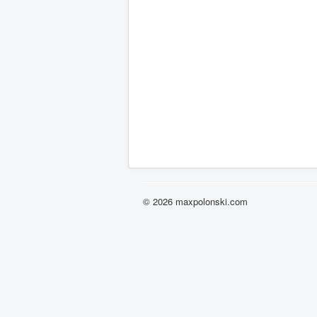
© 2026 maxpolonski.com