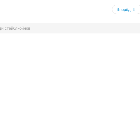
Вперёд
ди стейблкойнов