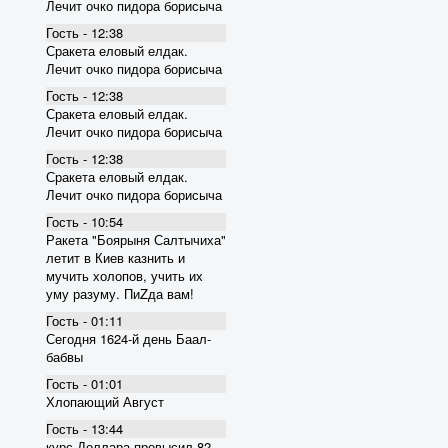
Лечит очко пидора борисыча
Гость - 12:38
Сракета еловый елдак.
Лечит очко пидора борисыча
Гость - 12:38
Сракета еловый елдак.
Лечит очко пидора борисыча
Гость - 12:38
Сракета еловый елдак.
Лечит очко пидора борисыча
Гость - 10:54
Ракета "Боярыня Салтычиха"
летит в Киев казнить и
мучить холопов, учить их
уму разуму. ПиZда вам!
Гость - 01:11
Сегодня 1624-й день Баал-
бабвы
Гость - 01:01
Хлопающий Август
Гость - 13:44
курс Доллара превысил 82