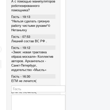
А с помощью манипуляторов
роботизированного
помощника?
Гость - 19:13
"Нельзя сделать грязную
работу чистыми руками"©
Нетаньяху
Гость - 07:53
Лишний состав ВС РФ .
Гость - 19:12
«Змея: новая трактовка
образа москаля» Коллектив
авторов. Архангельск -
Санкт-Петербург,
издательство «Мысль»
Гость - 16:30
ЕГМ не лечится(
Гость - 16:30
ЕГМ не лечится(
Гость - 16:30
ЕГМ не лечится(
Гость - 12:38