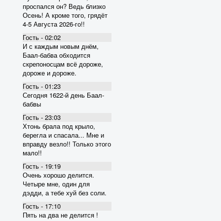
проспался он? Ведь близко
Осень! А кроме того, грядёт
4-5 Августа 2026-го!!
Гость - 02:02
И с каждым новым днём,
Баал-бабва обходится
скрепоносцам всё дороже,
дороже и дороже.
Гость - 01:23
Сегодня 1622-й день Баал-
бабвы
Гость - 23:03
Хтонь брала под крыло,
берегла и спасала... Мне и
вправду везло!! Только этого
мало!!
Гость - 19:19
Очень хорошо делится.
Четыре мне, один для
дэдди, а тебе хуй без соли.
Гость - 17:10
Пять на два не делится !