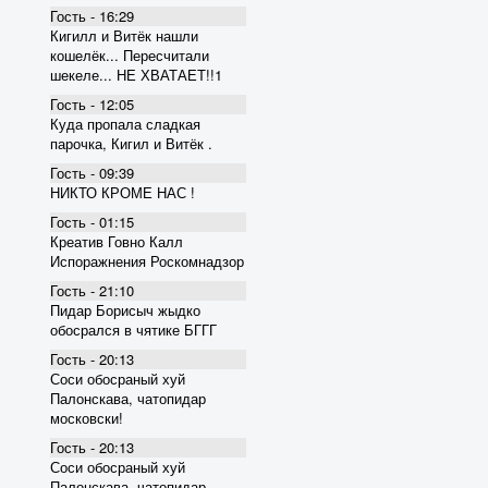
Гость - 16:29
Кигилл и Витёк нашли
кошелёк... Пересчитали
шекеле... НЕ ХВАТАЕТ!!1
Гость - 12:05
Куда пропала сладкая
парочка, Кигил и Витёк .
Гость - 09:39
НИКТО КРОМЕ НАС !
Гость - 01:15
Креатив Говно Калл
Испоражнения Роскомнадзор
Гость - 21:10
Пидар Борисыч жыдко
обосрался в чятике БГГГ
Гость - 20:13
Соси обосраный хуй
Палонскава, чатопидар
московски!
Гость - 20:13
Соси обосраный хуй
Палонскава, чатопидар