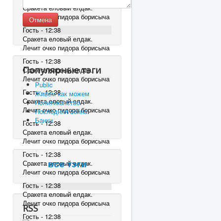
Сракета еловый елдак.
Лечит очко пидора борисыча
Отмена
Гость - 12:38
Сракета еловый елдак.
Лечит очко пидора борисыча
Гость - 12:38
Популярные тэги
Сракета еловый елдак.
Лечит очко пидора борисыча
Public
Гость - 12:38
Живем как можем
Сракета еловый елдак.
Политиканство
Лечит очко пидора борисыча
Последняя война
Банки
Гость - 12:38
Сракета еловый елдак.
Лечит очко пидора борисыча
Гость - 12:38
Сракета еловый елдак.
все тэги
Лечит очко пидора борисыча
Гость - 12:38
Сракета еловый елдак.
Лечит очко пидора борисыча
RSS
Гость - 12:38