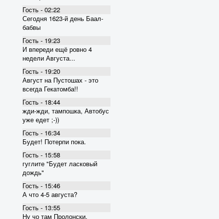
Гость - 02:22
Сегодня 1623-й день Баал-
бабвы
Гость - 19:23
И впереди ещё ровно 4
недели Августа...
Гость - 19:20
Август на Пустошах - это
всегда Гекатомба!!
Гость - 18:44
жди-жди, тампошка, Автобус
уже едет ;-))
Гость - 16:34
Будет! Потерпи пока.
Гость - 15:58
гуглите "Будет ласковый
дождь"
Гость - 15:46
А что 4-5 августа?
Гость - 13:55
Ну чо там Пролонски,