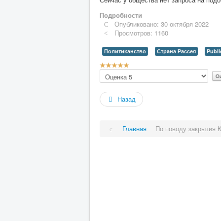
Подробности
Опубликовано: 30 октября 2022
Просмотров: 1160
Политиканство
Страна Рассея
Publi
Рейтинг:
Пожалуйста,
5
/
5
оцените
Назад
Главная
По поводу закрытия 