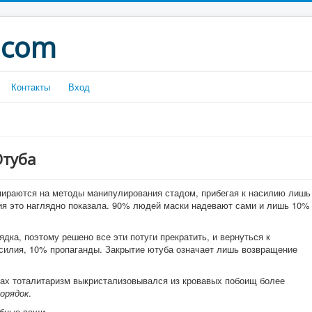
.com
Контакты
Вход
Ютуба
пираются на методы манипулирования стадом, прибегая к насилию лишь
ия это наглядно показала. 90% людей маски надевают сами и лишь 10%
дка, поэтому решено все эти потуги прекратить, и вернуться к
силия, 10% пропаганды. Закрытие ютуба означает лишь возвращение
.
идах тоталитаризм выкристализовывался из кровавых побоищ более
орядок
.
обные вещи.