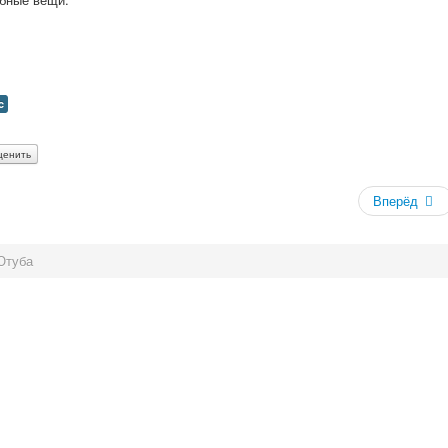
c
Вперёд
Ютуба