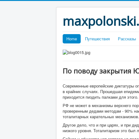
maxpolonski
Home
Путешествия
Рассказы
По поводу закрытия 
Современные европейские диктатуры о
в крайних случаях. Прошедшая епидем
приходится пиздить палками для этого.
РФ не может в механизмы верхнего поря
проверенным дедами методам - 90% на
тоталитарных карательных механизмов
Другое дело, что и при царях, и при д
низкого уровня. Тоталитаризм это был
п
Сейчас у общества нет запроса на под