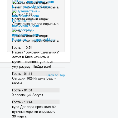
Сракета еловый елдак.
Блог - maxpolonski.com
Лечит очко пидора борисыча
Гость - 12:38
Сракета еловый елдак.
Путешествия -
Лечит очко пидора борисыча
maxpolonski.com
Гость - 12:38
Сракета еловый елдак.
Рассказы - maxpolonski.com
Лечит очко пидора борисыча
Гость - 10:54
Ракета "Боярыня Салтычиха"
летит в Киев казнить и
мучить холопов, учить их
уму разуму. ПиZда вам!
Гость - 01:11
Back to Top
Сегодня 1624-й день Баал-
бабвы
Гость - 01:01
Хлопающий Август
Гость - 13:44
курс Доллара превысил 82
пyтинки-керенки впервые с
30 марта