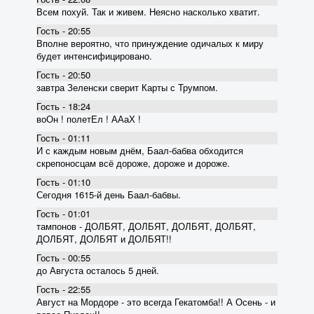
Всем похуй. Так и живем. Неясно насколько хватит.
Гость - 20:55
Вполне вероятно, что принуждение одичалых к миру
будет интенсифицировано.
Гость - 20:50
завтра Зеленски сверит Карты с Трумпом.
Гость - 18:24
воОн ! полетЕл ! ААаХ !
Гость - 01:11
И с каждым новым днём, Баал-бабва обходится
скрепоносцам всё дороже, дороже и дороже.
Гость - 01:10
Сегодня 1615-й день Баал-бабвы.
Гость - 01:01
тампонов - ДОЛБЯТ, ДОЛБЯТ, ДОЛБЯТ, ДОЛБЯТ,
ДОЛБЯТ, ДОЛБЯТ и ДОЛБЯТ!!
Гость - 00:55
до Августа осталось 5 дней.
Гость - 22:55
Август на Мордоре - это всегда Гекатомба!! А Осень - и