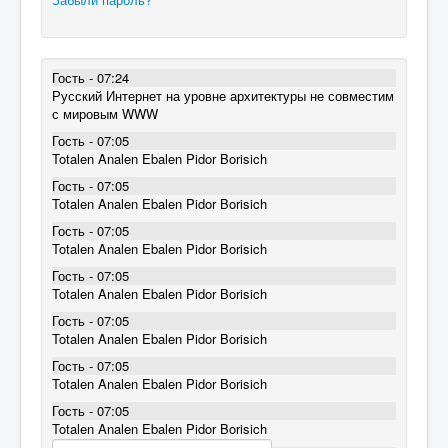
Гость - 07:24
Русский Интернет на уровне архитектуры не совместим
с мировым WWW
Гость - 07:05
Totalen Analen Ebalen Pidor Borisich
Гость - 07:05
Totalen Analen Ebalen Pidor Borisich
Гость - 07:05
Totalen Analen Ebalen Pidor Borisich
Гость - 07:05
Totalen Analen Ebalen Pidor Borisich
Гость - 07:05
Totalen Analen Ebalen Pidor Borisich
Гость - 07:05
Totalen Analen Ebalen Pidor Borisich
Гость - 07:05
Totalen Analen Ebalen Pidor Borisich