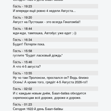
Гость - 19:23
И впереди ещё ровно 4 недели Августа...
Гость - 19:20
Август на Пустошах - это всегда Гекатомба!!
Гость - 18:44
жди-жди, тампошка, Автобус уже едет ;-))
Гость - 16:34
Будет! Потерпи пока.
Гость - 15:58
гуглите "Будет ласковый дождь"
Гость - 15:46
А что 4-5 августа?
Гость - 13:55
Ну чо там Пролонски, проспался он? Ведь близко
Осень! А кроме того, грядёт 4-5 Августа 2026-го!!
Гость - 02:02
И с каждым новым днём, Баал-бабва обходится
скрепоносцам всё дороже, дороже и дороже.
Гость - 01:23
Сегодня 1622-й день Баал-бабвы