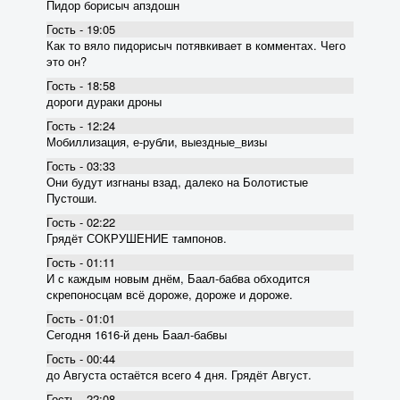
Пидор борисыч апздошн
Гость - 19:05
Как то вяло пидорисыч потявкивает в комментах. Чего
это он?
Гость - 18:58
дороги дураки дроны
Гость - 12:24
Мобиллизация, е-рубли, выездные_визы
Гость - 03:33
Они будут изгнаны взад, далеко на Болотистые
Пустоши.
Гость - 02:22
Грядёт СОКРУШЕНИЕ тампонов.
Гость - 01:11
И с каждым новым днём, Баал-бабва обходится
скрепоносцам всё дороже, дороже и дороже.
Гость - 01:01
Сегодня 1616-й день Баал-бабвы
Гость - 00:44
до Августа остаётся всего 4 дня. Грядёт Август.
Гость - 22:08