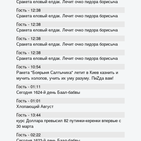
Сракета еловый елдак. Лечит очко пидора борисыча
Гость - 12:38
Сракета еловый елдак. Лечит очко пидора борисыча
Гость - 12:38
Сракета еловый елдак. Лечит очко пидора борисыча
Гость - 12:38
Сракета еловый елдак. Лечит очко пидора борисыча
Гость - 12:38
Сракета еловый елдак. Лечит очко пидора борисыча
Гость - 10:54
Ракета "Боярыня Салтычиха" летит в Киев казнить и
мучить холопов, учить их уму разуму. ПиZда вам!
Гость - 01:11
Сегодня 1624-й день Баал-бабвы
Гость - 01:01
Хлопающий Август
Гость - 13:44
курс Доллара превысил 82 пyтинки-керенки впервые с
30 марта
Гость - 02:22
Сегодня 1623-й день Баал-бабвы