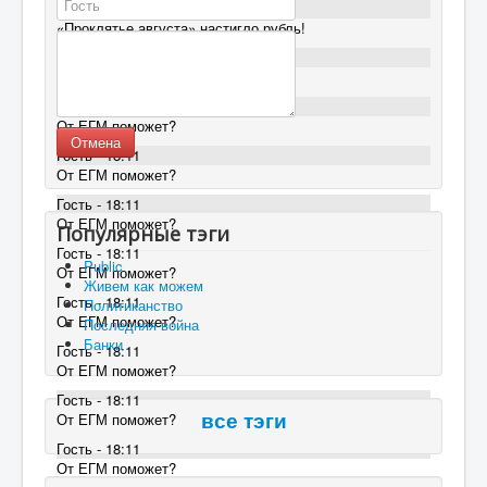
Гость - 01:25
«Проклятье августа» настигло рубль!
Гость - 18:11
От ЕГМ поможет?
Гость - 18:11
От ЕГМ поможет?
Отмена
Гость - 18:11
От ЕГМ поможет?
Гость - 18:11
От ЕГМ поможет?
Популярные тэги
Гость - 18:11
Public
От ЕГМ поможет?
Живем как можем
Гость - 18:11
Политиканство
От ЕГМ поможет?
Последняя война
Банки
Гость - 18:11
От ЕГМ поможет?
Гость - 18:11
От ЕГМ поможет?
все тэги
Гость - 18:11
От ЕГМ поможет?