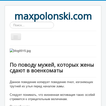
maxpolonski.com
Искать...
Home
Путешествия
По поводу мужей, которых жены
Рассказы
сдают в военкоматы
Контакты
Вход
Данное поведение копирует поведение пчел, изгоняющих
трутней из улья перед началом
зимы
.
Следует понимать, что жизненная мотивация таких особей
стремится к отрицательным величинам.