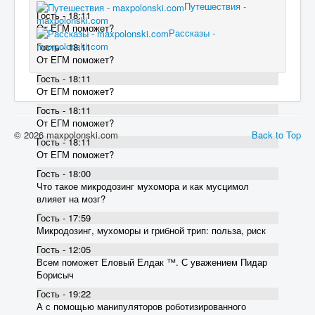
Путешествия -
Гость - 18:11
maxpolonski.com
От ЕГМ поможет?
Рассказы -
maxpolonski.com
Гость - 18:11
От ЕГМ поможет?
Гость - 18:11
От ЕГМ поможет?
Гость - 18:11
От ЕГМ поможет?
© 2026 maxpolonski.com
Back to Top
Гость - 18:11
От ЕГМ поможет?
Гость - 18:00
Что такое микродозинг мухомора и как мусцимол
влияет на мозг?
Гость - 17:59
Микродозинг, мухоморы и грибной трип: польза, риск
Гость - 12:05
Всем поможет Еловый Елдак ™. С уважением Пидар
Борисыч
Гость - 19:22
А с помощью манипуляторов роботизированного