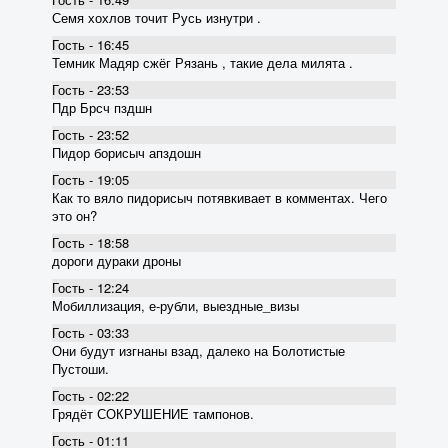
Семя хохлов точит Русь изнутри .
Гость - 16:45
Темник Мадяр сжёг Рязань , такие дела милята .
Гость - 23:53
Пдр Брсч пздшн
Гость - 23:52
Пидор борисыч апздошн
Гость - 19:05
Как то вяло пидорисыч потявкивает в комментах. Чего
это он?
Гость - 18:58
дороги дураки дроны
Гость - 12:24
Мобиллизация, е-рубли, выездные_визы
Гость - 03:33
Они будут изгнаны взад, далеко на Болотистые
Пустоши.
Гость - 02:22
Грядёт СОКРУШЕНИЕ тампонов.
Гость - 01:11