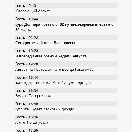
Гость - 01:01
Хлопающий Август
Гость - 13:44
курс Доллара превысил 82 пyтинки-керенки впервые с
30 марта
Гость - 02:22
Сегодня 1623-й день Баал-бабвы
Гость - 19:23
И впереди ещё ровно 4 недели Августа...
Гость - 19:20
Август на Пустошах - это всегда Гекатомба!!
Гость - 18:44
жди-жди, тампошка, Автобус уже едет ;-))
Гость - 16:34
Будет! Потерпи пока.
Гость - 15:58
гуглите "Будет ласковый дождь"
Гость - 15:46
А что 4-5 августа?
Гость - 13:55