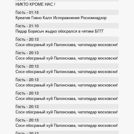
НИКТО КРОМЕ НАС !
Гость - 01:15
Креатив Говно Калл Испоражнения Роскомнадзор
Гость - 21:10
Пидар Борисыч жыдко обосрался в чятике БГГГ
Гость - 20:13
Соси обосраный хуй Палонскава, чатопидар московски!
Гость - 20:13
Соси обосраный хуй Палонскава, чатопидар московски!
Гость - 20:13
Соси обосраный хуй Палонскава, чатопидар московски!
Гость - 20:13
Соси обосраный хуй Палонскава, чатопидар московски!
Гость - 20:13
Соси обосраный хуй Палонскава, чатопидар московски!
Гость - 20:13
Соси обосраный хуй Палонскава, чатопидар московски!
Гость - 20:13
Соси обосраный хуй Палонскава, чатопидар московски!
Гость - 20:13