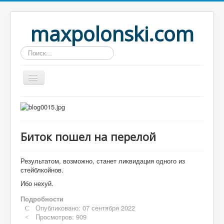
maxpolonski.com
Искать...
Home
Путешествия
Биток пошел на перелой
Рассказы
Контакты
Результатом, возможно, станет ликвидация одного из
стейблкойнов.
Вход
Ибо нехуй.
Подробности
Опубликовано: 07 сентября 2022
Просмотров: 909