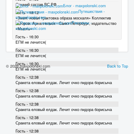
Лишний состав ВС РФ .
Блог - maxpolonski.com
Путешествия -
Гость - 19:12
maxpolonski.com
«Змея: новая трактовка образа москаля» Коллектив
Рассказы -
авторов. Архангельск - Санкт-Петербург, издательство
maxpolonski.com
«Мысль»
Гость - 16:30
ЕГМ не лечится(
Гость - 16:30
ЕГМ не лечится(
Гость - 16:30
© 2026 maxpolonski.com
Back to Top
ЕГМ не лечится(
Гость - 12:38
Сракета еловый елдак. Лечит очко пидора борисыча
Гость - 12:38
Сракета еловый елдак. Лечит очко пидора борисыча
Гость - 12:38
Сракета еловый елдак. Лечит очко пидора борисыча
Гость - 12:38
Сракета еловый елдак. Лечит очко пидора борисыча
Гость - 12:38