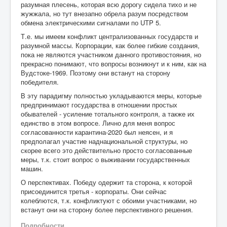
разумная плесень, которая всю дорогу сидела тихо и не
жужжала, но тут внезапно обрела разум посредством
обмена электрическими сигналами по UTP 5.
Т.е. мы имеем конфликт централизованных государств и
разумной массы. Корпорации, как более гибкие создания,
пока не являются участником данного противостояния, но
прекрасно понимают, что вопросы возникнут и к ним, как на
Вудстоке-1969. Поэтому они встанут на сторону
победителя.
В эту парадигму полностью укладываются меры, которые
предпринимают государства в отношении простых
обывателей - усиление тотального контроля, а также их
единство в этом вопросе. Лично для меня вопрос
согласованности карантина-2020 был неясен, и я
предполагал участие наднациональной структуры, но
скорее всего это действительно просто согласованные
меры, т.к. стоит вопрос о выживании государственных
машин.
О перспективах. Победу одержит та сторона, к которой
присоединится третья - корпораты. Они сейчас
колеблются, т.к. конфликтуют с обоими участниками, но
встанут они на сторону более перспективного решения.
Подробности