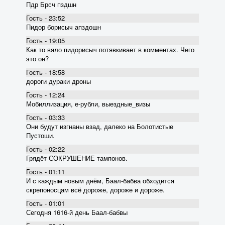
Пдр Брсч пздшн
Гость - 23:52
Пидор борисыч апздошн
Гость - 19:05
Как то вяло пидорисыч потявкивает в комментах. Чего
это он?
Гость - 18:58
дороги дураки дроны
Гость - 12:24
Мобиллизация, е-рубли, выездные_визы
Гость - 03:33
Они будут изгнаны взад, далеко на Болотистые
Пустоши.
Гость - 02:22
Грядёт СОКРУШЕНИЕ тампонов.
Гость - 01:11
И с каждым новым днём, Баал-бабва обходится
скрепоносцам всё дороже, дороже и дороже.
Гость - 01:01
Сегодня 1616-й день Баал-бабвы