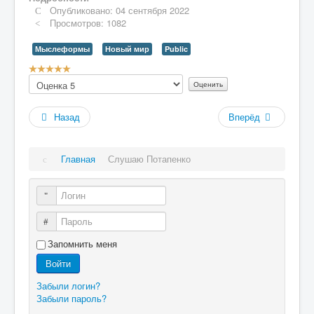
Опубликовано: 04 сентября 2022
Просмотров: 1082
Мыслеформы
Новый мир
Public
Рейтинг:
Пожалуйста,
5
/
5
оцените
Назад
Вперёд
Главная
Слушаю Потапенко
Логин
Пароль
Запомнить меня
Войти
Забыли логин?
Забыли пароль?