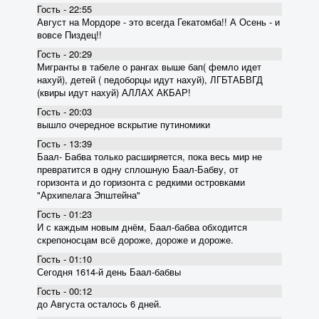
Гость - 22:55
Август на Мордоре - это всегда Гекатомба!! А Осень - и
вовсе Пиздец!!
Гость - 20:29
Мигранты в табеле о рангах выше бап( фемло идет
нахуй), детей ( педоборцы идут нахуй), ЛГБТАБВГД
(квиры идут нахуй) АЛЛАХ АКБАР!
Гость - 20:03
вышло очередное вскрытие пyтиномики
Гость - 13:39
Баал- Бабва только расширяется, пока весь мир не
превратится в одну сплошную Баал-Бабву, от
горизонта и до горизонта с редкими островками
"Архипелага Эпштейна"
Гость - 01:23
И с каждым новым днём, Баал-бабва обходится
скрепоносцам всё дороже, дороже и дороже.
Гость - 01:10
Сегодня 1614-й день Баал-бабвы
Гость - 00:12
до Августа осталось 6 дней.