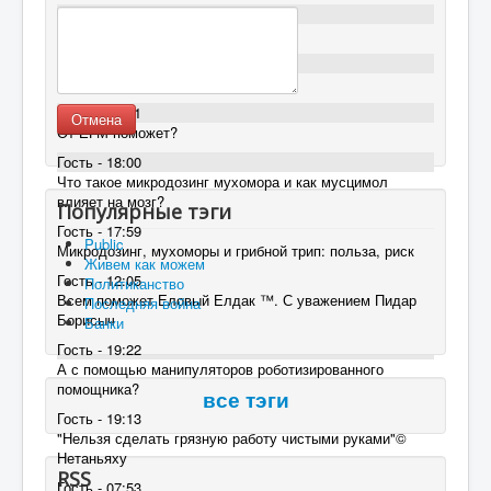
Гость - 18:11
От ЕГМ поможет?
Гость - 18:11
От ЕГМ поможет?
Гость - 18:11
Отмена
От ЕГМ поможет?
Гость - 18:00
Что такое микродозинг мухомора и как мусцимол
влияет на мозг?
Популярные тэги
Гость - 17:59
Public
Микродозинг, мухоморы и грибной трип: польза, риск
Живем как можем
Гость - 12:05
Политиканство
Всем поможет Еловый Елдак ™. С уважением Пидар
Последняя война
Борисыч
Банки
Гость - 19:22
А с помощью манипуляторов роботизированного
помощника?
все тэги
Гость - 19:13
"Нельзя сделать грязную работу чистыми руками"©
Нетаньяху
RSS
Гость - 07:53