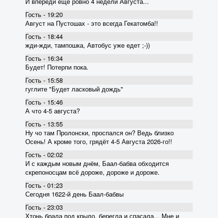
И впереди ещё ровно 4 недели Августа...
Гость - 19:20
Август на Пустошах - это всегда Гекатомба!!
Гость - 18:44
жди-жди, тампошка, Автобус уже едет ;-))
Гость - 16:34
Будет! Потерпи пока.
Гость - 15:58
гуглите "Будет ласковый дождь"
Гость - 15:46
А что 4-5 августа?
Гость - 13:55
Ну чо там Пролонски, проспался он? Ведь близко
Осень! А кроме того, грядёт 4-5 Августа 2026-го!!
Гость - 02:02
И с каждым новым днём, Баал-бабва обходится
скрепоносцам всё дороже, дороже и дороже.
Гость - 01:23
Сегодня 1622-й день Баал-бабвы
Гость - 23:03
Хтонь брала под крыло, берегла и спасала... Мне и