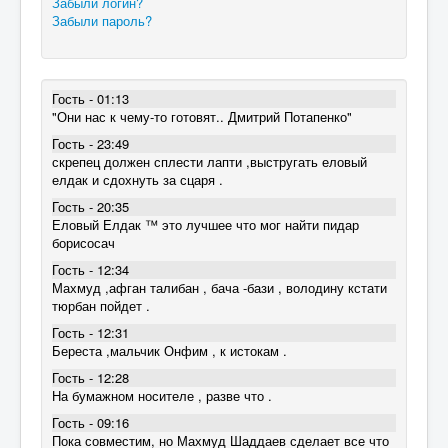
Забыли логин?
Забыли пароль?
Гость - 01:13
"Они нас к чему-то готовят.. Дмитрий Потапенко"
Гость - 23:49
скрепец должен сплести лапти ,выстругать еловый
елдак и сдохнуть за сцаря .
Гость - 20:35
Еловый Елдак ™ это лучшее что мог найти пидар
борисосач
Гость - 12:34
Махмуд ,афган талибан , бача -бази , володину кстати
тюрбан пойдет .
Гость - 12:31
Береста ,мальчик Онфим , к истокам .
Гость - 12:28
На бумажном носителе , разве что .
Гость - 09:16
Пока совместим, но Махмуд Шаддаев сделает все что