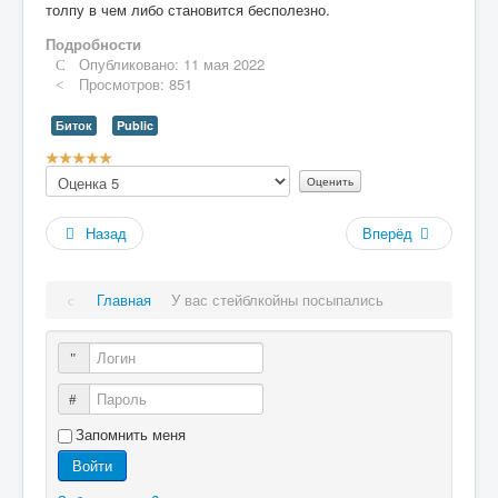
толпу в чем либо становится бесполезно.
Подробности
Опубликовано: 11 мая 2022
Просмотров: 851
Биток
Public
Рейтинг:
Пожалуйста,
5
/
5
оцените
Назад
Вперёд
Главная
У вас стейблкойны посыпались
Логин
Пароль
Запомнить меня
Войти