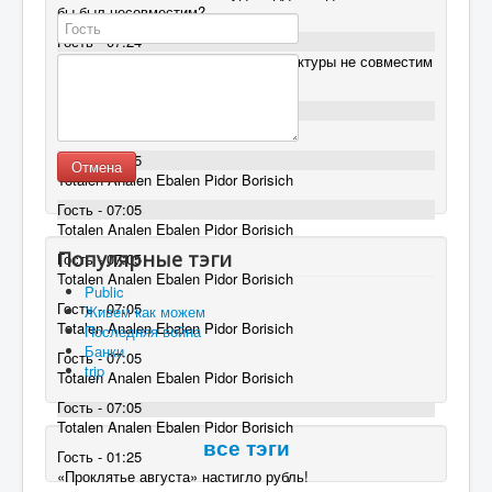
бы был несовместим?
Гость - 07:24
Русский Интернет на уровне архитектуры не совместим
с мировым WWW
Гость - 07:05
Totalen Analen Ebalen Pidor Borisich
Гость - 07:05
Отмена
Totalen Analen Ebalen Pidor Borisich
Гость - 07:05
Totalen Analen Ebalen Pidor Borisich
Популярные тэги
Гость - 07:05
Totalen Analen Ebalen Pidor Borisich
Public
Гость - 07:05
Живем как можем
Totalen Analen Ebalen Pidor Borisich
Последняя война
Банки
Гость - 07:05
trip
Totalen Analen Ebalen Pidor Borisich
Гость - 07:05
Totalen Analen Ebalen Pidor Borisich
все тэги
Гость - 01:25
«Проклятье августа» настигло рубль!