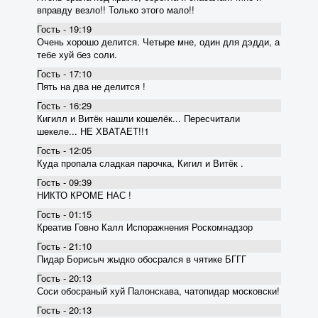
вправду везло!! Только этого мало!!
Гость - 19:19
Очень хорошо делится. Четыре мне, один для дэдди, а
тебе хуй без соли.
Гость - 17:10
Пять на два не делится !
Гость - 16:29
Кигилл и Витёк нашли кошелёк... Пересчитали
шекеле... НЕ ХВАТАЕТ!!1
Гость - 12:05
Куда пропала сладкая парочка, Кигил и Витёк .
Гость - 09:39
НИКТО КРОМЕ НАС !
Гость - 01:15
Креатив Говно Калл Испоражнения Роскомнадзор
Гость - 21:10
Пидар Борисыч жыдко обосрался в чятике БГГГ
Гость - 20:13
Соси обосраный хуй Палонскава, чатопидар московски!
Гость - 20:13