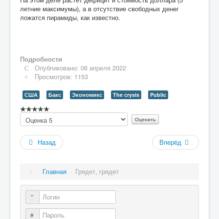
летние максимумы), а в отсутствие свободных денег
ложатся пирамиды, как известно.
Подробности
Опубликовано: 06 апреля 2022
Просмотров: 1153
США
Бакс
Экономикс
The сrysis
Public
Рейтинг:
Пожалуйста,
0
/
5
оцените
Назад
Вперёд
Главная
Грядет, грядет
Логин
Пароль