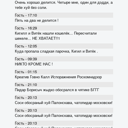
Очень хорошо делится. Четыре мне, один для дэдди, а
тебе хуй без соли.
Гость - 17:10
Пять на два не делится !
Гость - 16:29
Кигилл и Витёк нашли кошелёк... Пересчитали
шекеле... НЕ ХВАТАЕТ!!1
Гость - 12:05
Куда пропала сладкая парочка, Кигил и Витёк .
Гость - 09:39
НИКТО КРОМЕ НАС !
Гость - 01:15
Креатив Говно Калл Испоражнения Роскомнадзор
Гость - 21:10
Пидар Борисыч жыдко обосрался в чятике БГГГ
Гость - 20:13
Соси обосраный хуй Палонскава, чатопидар московски!
Гость - 20:13
Соси обосраный хуй Палонскава, чатопидар московски!
Гость - 20:13