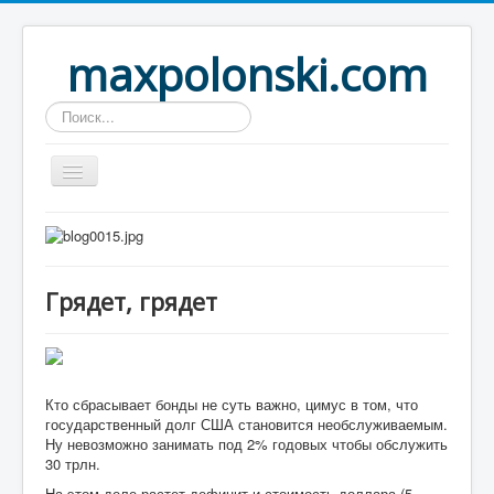
maxpolonski.com
Искать...
Home
Путешествия
Грядет, грядет
Рассказы
Контакты
Вход
Кто сбрасывает бонды не суть важно, цимус в том, что
государственный долг США становится необслуживаемым.
Ну невозможно занимать под 2% годовых чтобы обслужить
30 трлн.
На этом деле растет дефицит и стоимость доллара (5