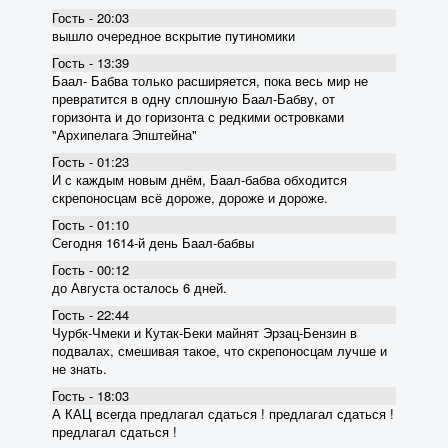
Гость - 20:03
вышло очередное вскрытие пyтиномики
Гость - 13:39
Баал- Бабва только расширяется, пока весь мир не
превратится в одну сплошную Баал-Бабву, от
горизонта и до горизонта с редкими островками
"Архипелага Эпштейна"
Гость - 01:23
И с каждым новым днём, Баал-бабва обходится
скрепоносцам всё дороже, дороже и дороже.
Гость - 01:10
Сегодня 1614-й день Баал-бабвы
Гость - 00:12
до Августа осталось 6 дней.
Гость - 22:44
Чурбк-Чмеки и Кутак-Беки майнят Эрзац-Бензин в
подвалах, смешивая такое, что скрепоносцам лучше и
не знать.
Гость - 18:03
А КАЦ всегда предлагал сдаться ! предлагал сдаться !
предлагал сдаться !