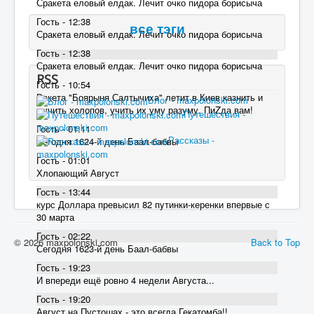
Сракета еловый елдак. Лечит очко пидора борисыча
Гость - 12:38
все тэги
Сракета еловый елдак. Лечит очко пидора борисыча
Гость - 12:38
Сракета еловый елдак. Лечит очко пидора борисыча
RSS
Гость - 10:54
Ракета "Боярыня Салтычиха" летит в Киев казнить и
Блог - maxpolonski.com
мучить холопов, учить их уму разуму. ПиZда вам!
Путешествия -
maxpolonski.com
Гость - 01:11
Рассказы -
Сегодня 1624-й день Баал-бабвы
maxpolonski.com
Гость - 01:01
Хлопающий Август
Гость - 13:44
курс Доллара превысил 82 пyтинки-керенки впервые с
30 марта
Гость - 02:22
© 2026 maxpolonski.com
Back to Top
Сегодня 1623-й день Баал-бабвы
Гость - 19:23
И впереди ещё ровно 4 недели Августа...
Гость - 19:20
Август на Пустошах - это всегда Гекатомба!!