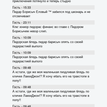
приключения потянуло и теперь стыдно
Гость - 15:33
Пидар Борисыч Еловый ™ забился под шконарь и не
отсвечивает
Гость - 23:11
Кпкг юниор пидорас финанс во главе с Пидором
Борисычем невэр слип.
Гость - 10:09
Пидорская блядь пидар барисыч опять со своей
педерастией выполз
Гость - 10:09
Пидорская блядь пидар барисыч опять со своей
педерастией выполз
Гость - 09:48
А кстати, где же моя маленькая пиздливая блядь по
кличке ЛаккиДжон!? Я хочу ебать его на тракстопе в
попу!!
Гость - 09:48
А кстати, где же моя маленькая пиздливая блядь по
кличке ЛаккиДжон!? Я хочу ебать его на тракстопе в
попу!!
Гость - 09:48