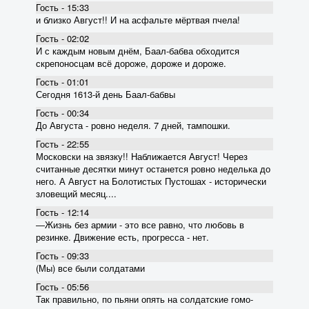
Гость - 15:33
и близко Август!! И на асфальте мёртвая пчела!
Гость - 02:02
И с каждым новым днём, Баал-бабва обходится
скрепоносцам всё дороже, дороже и дороже.
Гость - 01:01
Сегодня 1613-й день Баал-бабвы
Гость - 00:34
До Августа - ровно неделя. 7 дней, тампошки.
Гость - 22:55
Московски на звязку!! Наближается Август! Через
считанные десятки минут останется ровно неделька до
него. А Август на Болотистых Пустошах - исторически
зловещий месяц....
Гость - 12:14
―Жизнь без армии - это все равно, что любовь в
резинке. Движение есть, прогресса - нет.
Гость - 09:33
(Мы) все были солдатами
Гость - 05:56
Так правильно, по пьяни опять на солдатские гомо-