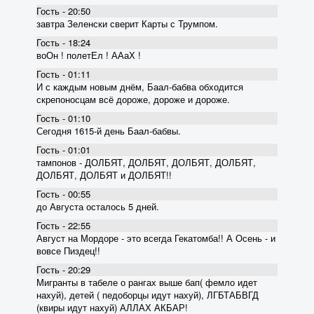
Гость - 20:50
завтра Зеленски сверит Карты с Трумпом.
Гость - 18:24
воОн ! полетЕл ! ААаХ !
Гость - 01:11
И с каждым новым днём, Баал-бабва обходится
скрепоносцам всё дороже, дороже и дороже.
Гость - 01:10
Сегодня 1615-й день Баал-бабвы.
Гость - 01:01
тампонов - ДОЛБЯТ, ДОЛБЯТ, ДОЛБЯТ, ДОЛБЯТ,
ДОЛБЯТ, ДОЛБЯТ и ДОЛБЯТ!!
Гость - 00:55
до Августа осталось 5 дней.
Гость - 22:55
Август на Мордоре - это всегда Гекатомба!! А Осень - и
вовсе Пиздец!!
Гость - 20:29
Мигранты в табеле о рангах выше бап( фемло идет
нахуй), детей ( педоборцы идут нахуй), ЛГБТАБВГД
(квиры идут нахуй) АЛЛАХ АКБАР!