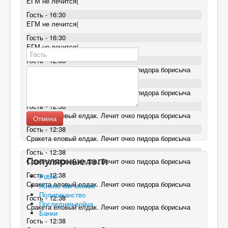
ЕГМ не лечится(
Гость - 16:30
ЕГМ не лечится(
Гость - 16:30
ЕГМ не лечится(
Гость - 12:38
Сракета еловый елдак. Лечит очко пидора борисыча
Гость - 12:38
Сракета еловый елдак. Лечит очко пидора борисыча
Гость - 12:38
Сракета еловый елдак. Лечит очко пидора борисыча
Отмена
Гость - 12:38
Сракета еловый елдак. Лечит очко пидора борисыча
Гость - 12:38
Популярные тэги
Сракета еловый елдак. Лечит очко пидора борисыча
Гость - 12:38
Public
Сракета еловый елдак. Лечит очко пидора борисыча
Живем как можем
Политиканство
Гость - 12:38
Последняя война
Сракета еловый елдак. Лечит очко пидора борисыча
Банки
Гость - 12:38