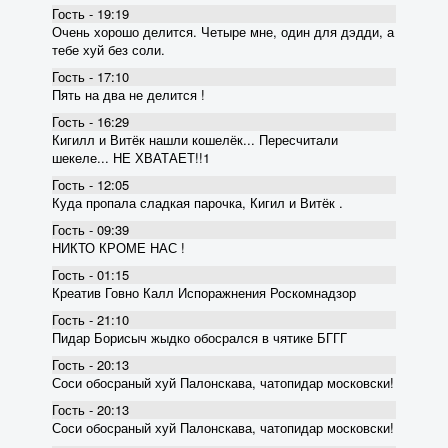
Гость - 19:19
Очень хорошо делится. Четыре мне, один для дэдди, а
тебе хуй без соли.
Гость - 17:10
Пять на два не делится !
Гость - 16:29
Кигилл и Витёк нашли кошелёк... Пересчитали
шекеле... НЕ ХВАТАЕТ!!1
Гость - 12:05
Куда пропала сладкая парочка, Кигил и Витёк .
Гость - 09:39
НИКТО КРОМЕ НАС !
Гость - 01:15
Креатив Говно Калл Испоражнения Роскомнадзор
Гость - 21:10
Пидар Борисыч жыдко обосрался в чятике БГГГ
Гость - 20:13
Соси обосраный хуй Палонскава, чатопидар московски!
Гость - 20:13
Соси обосраный хуй Палонскава, чатопидар московски!