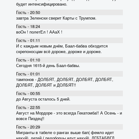
будет интенсифицировано.
Гость - 20:50
завтра Зеленски сверит Карты с Трумпом.
Гость - 18:24
воОн ! полетЕл ! ААаХ !
Гость - 01:11
И с каждым новым днём, Баал-бабва обходится
скрепоносцам всё дороже, дороже и дороже.
Гость - 01:10
Сегодня 1615-й день Баал-бабвы.
Гость - 01:01
тампонов - ДОЛБЯТ, ДОЛБЯТ, ДОЛБЯТ, ДОЛБЯТ,
ДОЛБЯТ, ДОЛБЯТ и ДОЛБЯТ!!
Гость - 00:55
до Августа осталось 5 дней.
Гость - 22:55
Август на Мордоре - это всегда Гекатомба!! А Осень - и
вовсе Пиздец!!
Гость - 20:29
Мигранты в табеле о рангах выше бап( фемло идет
нахуй), детей ( педоборцы идут нахуй), ЛГБТАБВГД