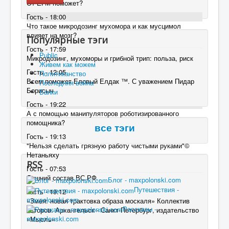
От ЕГМ поможет?
Гость - 18:00
Что такое микродозинг мухомора и как мусцимол
влияет на мозг?
Популярные тэги
Гость - 17:59
Public
Микродозинг, мухоморы и грибной трип: польза, риск
Живем как можем
Гость - 12:05
Политиканство
Всем поможет Еловый Елдак ™. С уважением Пидар
Последняя война
Борисыч
Банки
Гость - 19:22
А с помощью манипуляторов роботизированного
помощника?
все тэги
Гость - 19:13
"Нельзя сделать грязную работу чистыми руками"©
Нетаньяху
RSS
Гость - 07:53
Лишний состав ВС РФ .
Блог - maxpolonski.com
Путешествия -
Гость - 19:12
maxpolonski.com
«Змея: новая трактовка образа москаля» Коллектив
Рассказы -
авторов. Архангельск - Санкт-Петербург, издательство
maxpolonski.com
«Мысль»