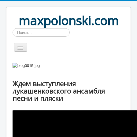
maxpolonski.com
Искать...
Home
Путешествия
Ждем выступления
Рассказы
лукашенковского ансамбля
Контакты
песни и пляски
Вход