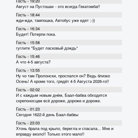
Гость - 19:20
Август на Пустошах - это всегда Гекатомба!!
Гость - 18:44
жди-жди, тампошка, Автобус уже едет ;-))
Гость - 16:34
Будет! Потерпи пока.
Гость - 15:58
гуглите "Будет ласковый дождь"
Гость - 15:46
А что 4-5 августа?
Гость - 13:55
Ну чо там Пролонски, проспался он? Ведь близко
Осень! А кроме того, грядёт 4-5 Августа 2026-го!!
Гость - 02:02
И с каждым новым днём, Баал-бабва обходится
скрепоносцам всё дороже, дороже и дороже.
Гость - 01:23
Сегодня 1622-й день Баал-бабвы
Гость - 23:03
Хтонь брала под крыло, берегла и спасала... Мне и
вправду везло!! Только этого мало!!