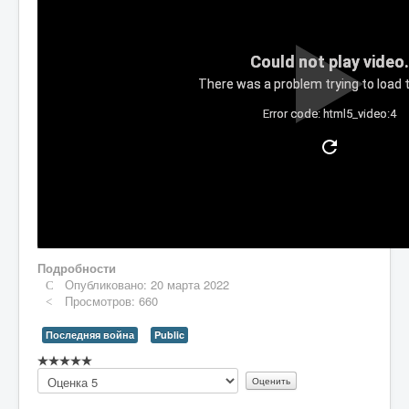
Could not play video.
There was a problem trying to load t
Error code: html5_video:4
Подробности
Опубликовано: 20 марта 2022
Просмотров: 660
Последняя война
Public
Рейтинг:
Пожалуйста,
0
/
5
оцените