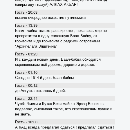
(квиры идут нахуй) АЛЛАХ АКБАР!
Гость - 20:03
вышло очередное вскрытие пyтиномики
Гость - 13:39
Баал- Бабва только расширяется, пока весь мир не
превратится в одну сплошную Баал-Бабву, от
горизонта и до горизонта с редкими островками
"Архипелага Эпштейна"
Гость - 01:23
И с каждым новым днём, Баал-бабва обходится
скрепоносцам всё дороже, дороже и дороже.
Гость - 01:10
Сегодня 1614-й день Баал-бабвы
Гость - 00:12
до Августа осталось 6 дней.
Гость - 22:44
Чурбк-Чмеки и Кутак-Беки майнят Эрзац-Бензин в
подвалах, смешивая такое, что скрепоносцам лучше и
не знать.
Гость - 18:03
А КАЦ всегда предлагал сдаться ! предлагал сдаться !