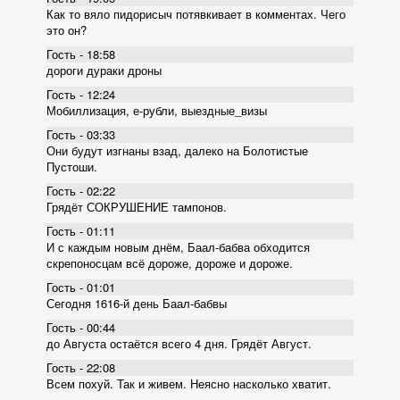
Как то вяло пидорисыч потявкивает в комментах. Чего
это он?
Гость - 18:58
дороги дураки дроны
Гость - 12:24
Мобиллизация, е-рубли, выездные_визы
Гость - 03:33
Они будут изгнаны взад, далеко на Болотистые
Пустоши.
Гость - 02:22
Грядёт СОКРУШЕНИЕ тампонов.
Гость - 01:11
И с каждым новым днём, Баал-бабва обходится
скрепоносцам всё дороже, дороже и дороже.
Гость - 01:01
Сегодня 1616-й день Баал-бабвы
Гость - 00:44
до Августа остаётся всего 4 дня. Грядёт Август.
Гость - 22:08
Всем похуй. Так и живем. Неясно насколько хватит.