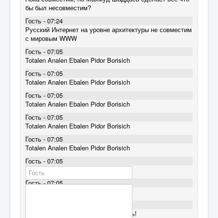
бы был несовместим?
Гость - 07:24
Русский Интернет на уровне архитектуры не совместим
с мировым WWW
Гость - 07:05
Totalen Analen Ebalen Pidor Borisich
Гость - 07:05
Totalen Analen Ebalen Pidor Borisich
Гость - 07:05
Totalen Analen Ebalen Pidor Borisich
Гость - 07:05
Totalen Analen Ebalen Pidor Borisich
Гость - 07:05
Totalen Analen Ebalen Pidor Borisich
Гость - 07:05
Totalen Analen Ebalen Pidor Borisich
Гость - 07:05
Totalen Analen Ebalen Pidor Borisich
Гость - 01:25
«Проклятье августа» настигло рубль!