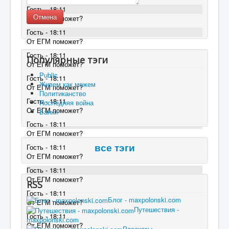
Гость - 18:11
Отмена
От ЕГМ поможет?
Гость - 18:11
От ЕГМ поможет?
Гость - 18:11
Популярные тэги
От ЕГМ поможет?
Public
Гость - 18:11
Живем как можем
От ЕГМ поможет?
Политиканство
Гость - 18:11
Последняя война
От ЕГМ поможет?
Банки
Гость - 18:11
От ЕГМ поможет?
Гость - 18:11
все тэги
От ЕГМ поможет?
Гость - 18:11
От ЕГМ поможет?
RSS
Гость - 18:11
Блог - maxpolonski.com
От ЕГМ поможет?
Путешествия -
Гость - 18:11
maxpolonski.com
От ЕГМ поможет?
Рассказы -