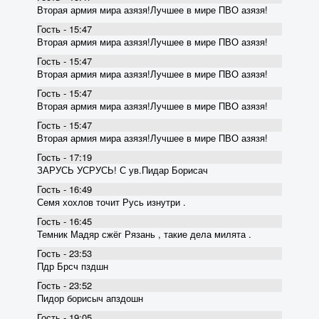
Вторая армия мира азязя!Лучшее в мире ПВО азязя!
Гость - 15:47
Вторая армия мира азязя!Лучшее в мире ПВО азязя!
Гость - 15:47
Вторая армия мира азязя!Лучшее в мире ПВО азязя!
Гость - 15:47
Вторая армия мира азязя!Лучшее в мире ПВО азязя!
Гость - 15:47
Вторая армия мира азязя!Лучшее в мире ПВО азязя!
Гость - 17:19
ЗАРУСЬ УСРУСЬ! С ув.Пидар Борисач
Гость - 16:49
Семя хохлов точит Русь изнутри .
Гость - 16:45
Темник Мадяр сжёг Рязань , такие дела милята .
Гость - 23:53
Пдр Брсч пздшн
Гость - 23:52
Пидор борисыч апздошн
Гость - 19:05