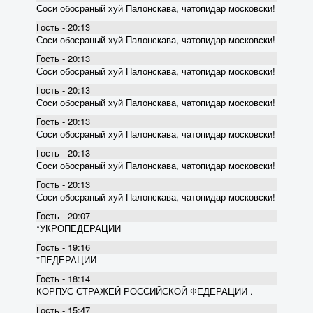
Соси обосраный хуй Палонскава, чатопидар московски!
Гость - 20:13
Соси обосраный хуй Палонскава, чатопидар московски!
Гость - 20:13
Соси обосраный хуй Палонскава, чатопидар московски!
Гость - 20:13
Соси обосраный хуй Палонскава, чатопидар московски!
Гость - 20:13
Соси обосраный хуй Палонскава, чатопидар московски!
Гость - 20:13
Соси обосраный хуй Палонскава, чатопидар московски!
Гость - 20:13
Соси обосраный хуй Палонскава, чатопидар московски!
Гость - 20:07
*УКРОПЕДЕРАЦИИ
Гость - 19:16
*ПЕДЕРАЦИИ
Гость - 18:14
КОРПУС СТРАЖЕЙ РОССИЙСКОЙ ФЕДЕРАЦИИ .
Гость - 15:47