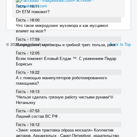
maxpolonski.com
Гость - 18:11
От ЕГМ поможет?
Гость - 18:00
Что такое микродозинг мухомора и как мусцимол
влияет на мозг?
Гость - 17:59
© 2026 maxpolonski.com
Back to Top
Микродозинг, мухоморы и грибной трип: польза, риск
Гость - 12:05
Всем поможет Еловый Елдак ™. С уважением Пидар
Борисыч
Гость - 19:22
А с помощью манипуляторов роботизированного
помощника?
Гость - 19:13
"Нельзя сделать грязную работу чистыми руками"©
Нетаньяху
Гость - 07:53
Лишний состав ВС РФ .
Гость - 19:12
«Змея: новая трактовка образа москаля» Коллектив
авторов. Архангельск - Санкт-Петербург, издательство