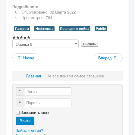
Подробности
Опубликовано: 02 марта 2022
Просмотров: 794
Газпром
Нефтюшка
Последняя война
Public
Рейтинг:
Пожалуйста,
0
/
5
оцените
Назад
Вперёд
Главная
Не все поняли самое страшное
Логин
Пароль
Запомнить меня
Войти
Забыли логин?