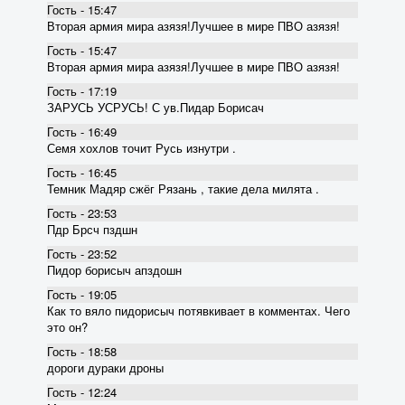
Гость - 15:47
Вторая армия мира азязя!Лучшее в мире ПВО азязя!
Гость - 15:47
Вторая армия мира азязя!Лучшее в мире ПВО азязя!
Гость - 17:19
ЗАРУСЬ УСРУСЬ! С ув.Пидар Борисач
Гость - 16:49
Семя хохлов точит Русь изнутри .
Гость - 16:45
Темник Мадяр сжёг Рязань , такие дела милята .
Гость - 23:53
Пдр Брсч пздшн
Гость - 23:52
Пидор борисыч апздошн
Гость - 19:05
Как то вяло пидорисыч потявкивает в комментах. Чего
это он?
Гость - 18:58
дороги дураки дроны
Гость - 12:24