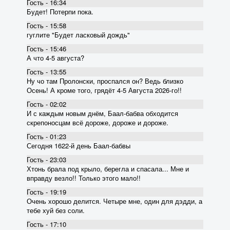
Гость - 16:34
Будет! Потерпи пока.
Гость - 15:58
гуглите "Будет ласковый дождь"
Гость - 15:46
А что 4-5 августа?
Гость - 13:55
Ну чо там Пролонски, проспался он? Ведь близко
Осень! А кроме того, грядёт 4-5 Августа 2026-го!!
Гость - 02:02
И с каждым новым днём, Баал-бабва обходится
скрепоносцам всё дороже, дороже и дороже.
Гость - 01:23
Сегодня 1622-й день Баал-бабвы
Гость - 23:03
Хтонь брала под крыло, берегла и спасала... Мне и
вправду везло!! Только этого мало!!
Гость - 19:19
Очень хорошо делится. Четыре мне, один для дэдди, а
тебе хуй без соли.
Гость - 17:10