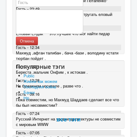
"Они нас к чему-то готовят.. Дмитрий Потапенко"
Гость - 23:49
скрепец должен сплести лапти ,выстругать еловый
елдак и сдохнуть за сцаря .
Гость - 20:35
Еловый Елдак ™ это лучшее что мог найти пидар
борисосач
Отмена
Гость - 12:34
Махмуд ,афган талибан , бача -бази , володину кстати
тюрбан пойдет .
Популярные тэги
Гость - 12:31
Береста ,мальчик Онфим , к истокам .
Public
Гость - 12:28
Живем как можем
На бумажном носителе , разве что .
Последняя война
Банки
Гость - 09:16
trip
Пока совместим, но Махмуд Шаддаев сделает все что
бы был несовместим?
Гость - 07:24
Русский Интернет на уровне архитектуры не совместим
все тэги
с мировым WWW
Гость - 07:05