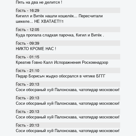
Пять на два не делится !
Гость - 16:29
Кигилл и Витёк нашли кошелёк... Пересчитали
шекеле... НЕ ХВАТАЕТ!!1
Гость - 12:05
Куда пропала сладкая парочка, Кигил и Витёк .
Гость - 09:39
НИКТО КРОМЕ НАС !
Гость - 01:15
Креатив Говно Калл Испоражнения Роскомнадзор
Гость - 21:10
Пидар Борисыч жыдко обосрался в чятике БГГГ
Гость - 20:13
Соси обосраный хуй Палонскава, чатопидар московски!
Гость - 20:13
Соси обосраный хуй Палонскава, чатопидар московски!
Гость - 20:13
Соси обосраный хуй Палонскава, чатопидар московски!
Гость - 20:13
Соси обосраный хуй Палонскава, чатопидар московски!