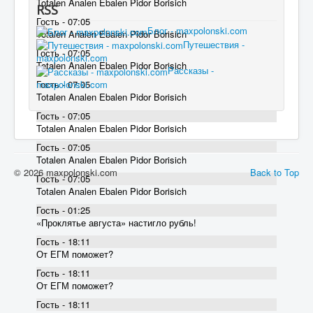
Totalen Analen Ebalen Pidor Borisich
RSS
Гость - 07:05
Блог - maxpolonski.com
Totalen Analen Ebalen Pidor Borisich
Путешествия -
Гость - 07:05
maxpolonski.com
Totalen Analen Ebalen Pidor Borisich
Рассказы -
maxpolonski.com
Гость - 07:05
Totalen Analen Ebalen Pidor Borisich
Гость - 07:05
Totalen Analen Ebalen Pidor Borisich
Гость - 07:05
Totalen Analen Ebalen Pidor Borisich
© 2026 maxpolonski.com
Back to Top
Гость - 07:05
Totalen Analen Ebalen Pidor Borisich
Гость - 01:25
«Проклятье августа» настигло рубль!
Гость - 18:11
От ЕГМ поможет?
Гость - 18:11
От ЕГМ поможет?
Гость - 18:11