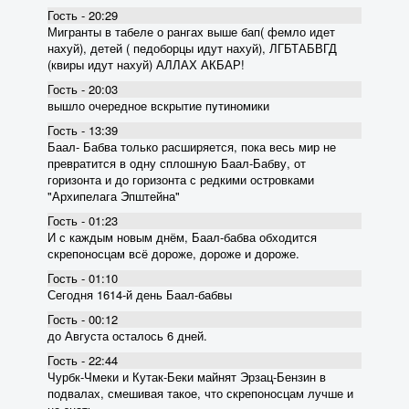
Гость - 20:29
Мигранты в табеле о рангах выше бап( фемло идет
нахуй), детей ( педоборцы идут нахуй), ЛГБТАБВГД
(квиры идут нахуй) АЛЛАХ АКБАР!
Гость - 20:03
вышло очередное вскрытие пyтиномики
Гость - 13:39
Баал- Бабва только расширяется, пока весь мир не
превратится в одну сплошную Баал-Бабву, от
горизонта и до горизонта с редкими островками
"Архипелага Эпштейна"
Гость - 01:23
И с каждым новым днём, Баал-бабва обходится
скрепоносцам всё дороже, дороже и дороже.
Гость - 01:10
Сегодня 1614-й день Баал-бабвы
Гость - 00:12
до Августа осталось 6 дней.
Гость - 22:44
Чурбк-Чмеки и Кутак-Беки майнят Эрзац-Бензин в
подвалах, смешивая такое, что скрепоносцам лучше и