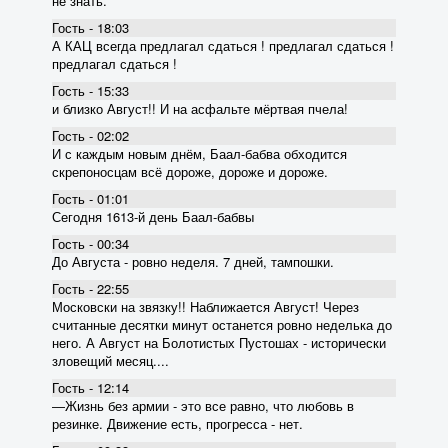
не знать.
Гость - 18:03
А КАЦ всегда предлагал сдаться ! предлагал сдаться !
предлагал сдаться !
Гость - 15:33
и близко Август!! И на асфальте мёртвая пчела!
Гость - 02:02
И с каждым новым днём, Баал-бабва обходится
скрепоносцам всё дороже, дороже и дороже.
Гость - 01:01
Сегодня 1613-й день Баал-бабвы
Гость - 00:34
До Августа - ровно неделя. 7 дней, тампошки.
Гость - 22:55
Московски на звязку!! Наближается Август! Через
считанные десятки минут останется ровно неделька до
него. А Август на Болотистых Пустошах - исторически
зловещий месяц....
Гость - 12:14
―Жизнь без армии - это все равно, что любовь в
резинке. Движение есть, прогресса - нет.