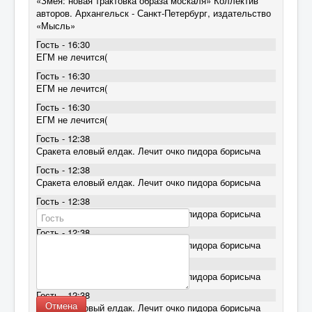
«Змея: новая трактовка образа москаля» Коллектив
авторов. Архангельск - Санкт-Петербург, издательство
«Мысль»
Гость - 16:30
ЕГМ не лечится(
Гость - 16:30
ЕГМ не лечится(
Гость - 16:30
ЕГМ не лечится(
Гость - 12:38
Сракета еловый елдак. Лечит очко пидора борисыча
Гость - 12:38
Сракета еловый елдак. Лечит очко пидора борисыча
Гость - 12:38
Сракета еловый елдак. Лечит очко пидора борисыча
Гость - 12:38
Сракета еловый елдак. Лечит очко пидора борисыча
Гость - 12:38
Сракета еловый елдак. Лечит очко пидора борисыча
Гость - 12:38
Отмена
Сракета еловый елдак. Лечит очко пидора борисыча