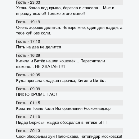
Гость - 23:03
Хтонь брала под крыло, берегла и спасала... Мне и
вправду везло!! Только этого мало!!
Гость - 19:19
Очень хорошо делится. Четыре мне, один для дэдди, а
тебе хуй без соли.
Гость - 17:10
Пять на два не делится !
Гость - 16:29
Кигилл и Витёк нашли кошелёк... Пересчитали
шекеле... НЕ ХВАТАЕТ!!1
Гость - 12:05
Куда пропала сладкая парочка, Кигил и Витёк .
Гость - 09:39
НИКТО КРОМЕ НАС !
Гость - 01:15
Креатив Говно Калл Испоражнения Роскомнадзор
Гость - 21:10
Пидар Борисыч жыдко обосрался в чятике БГГГ
Гость - 20:13
Соси обосраный хуй Палонскава, чатопидар московски!