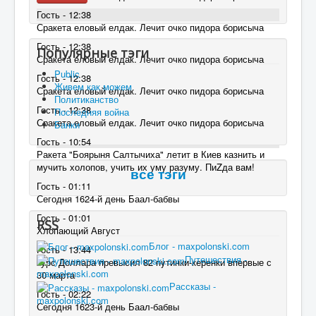
Гость - 12:38
Сракета еловый елдак. Лечит очко пидора борисыча
Гость - 12:38
Популярные тэги
Сракета еловый елдак. Лечит очко пидора борисыча
Public
Гость - 12:38
Живем как можем
Сракета еловый елдак. Лечит очко пидора борисыча
Политиканство
Гость - 12:38
Последняя война
Сракета еловый елдак. Лечит очко пидора борисыча
Банки
Гость - 10:54
Ракета "Боярыня Салтычиха" летит в Киев казнить и
мучить холопов, учить их уму разуму. ПиZда вам!
все тэги
Гость - 01:11
Сегодня 1624-й день Баал-бабвы
Гость - 01:01
RSS
Хлопающий Август
Блог - maxpolonski.com
Гость - 13:44
Путешествия -
курс Доллара превысил 82 пyтинки-керенки впервые с
maxpolonski.com
30 марта
Рассказы -
Гость - 02:22
maxpolonski.com
Сегодня 1623-й день Баал-бабвы