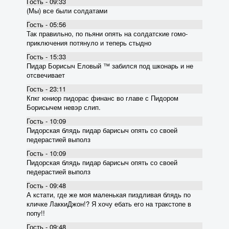
Гость - 09:33
(Мы) все были солдатами
Гость - 05:56
Так правильно, по пьяни опять на солдатские гомо-
приключения потянуло и теперь стыдно
Гость - 15:33
Пидар Борисыч Еловый ™ забился под шконарь и не
отсвечивает
Гость - 23:11
Кпкг юниор пидорас финанс во главе с Пидором
Борисычем невэр слип.
Гость - 10:09
Пидорская блядь пидар барисыч опять со своей
педерастией выполз
Гость - 10:09
Пидорская блядь пидар барисыч опять со своей
педерастией выполз
Гость - 09:48
А кстати, где же моя маленькая пиздливая блядь по
кличке ЛаккиДжон!? Я хочу ебать его на тракстопе в
попу!!
Гость - 09:48