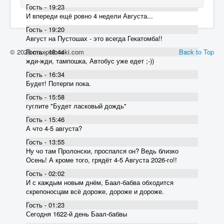
Гость - 19:23
И впереди ещё ровно 4 недели Августа...
Гость - 19:20
Август на Пустошах - это всегда Гекатомба!!
© 2026 maxpolonski.com
Back to Top
Гость - 18:44
жди-жди, тампошка, Автобус уже едет ;-))
Гость - 16:34
Будет! Потерпи пока.
Гость - 15:58
гуглите "Будет ласковый дождь"
Гость - 15:46
А что 4-5 августа?
Гость - 13:55
Ну чо там Пролонски, проспался он? Ведь близко
Осень! А кроме того, грядёт 4-5 Августа 2026-го!!
Гость - 02:02
И с каждым новым днём, Баал-бабва обходится
скрепоносцам всё дороже, дороже и дороже.
Гость - 01:23
Сегодня 1622-й день Баал-бабвы