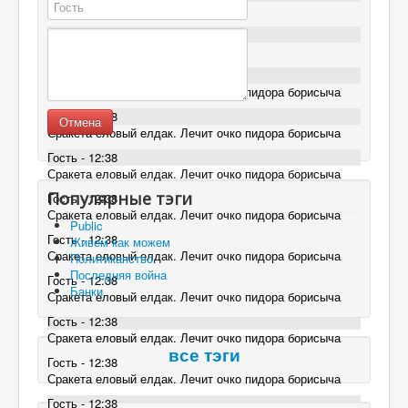
ЕГМ не лечится(
Гость - 16:30
ЕГМ не лечится(
Гость - 12:38
Сракета еловый елдак. Лечит очко пидора борисыча
Гость - 12:38
Отмена
Сракета еловый елдак. Лечит очко пидора борисыча
Гость - 12:38
Сракета еловый елдак. Лечит очко пидора борисыча
Популярные тэги
Гость - 12:38
Сракета еловый елдак. Лечит очко пидора борисыча
Public
Гость - 12:38
Живем как можем
Сракета еловый елдак. Лечит очко пидора борисыча
Политиканство
Последняя война
Гость - 12:38
Банки
Сракета еловый елдак. Лечит очко пидора борисыча
Гость - 12:38
Сракета еловый елдак. Лечит очко пидора борисыча
все тэги
Гость - 12:38
Сракета еловый елдак. Лечит очко пидора борисыча
Гость - 12:38