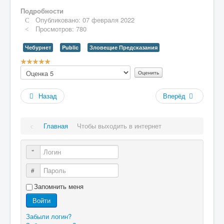
Подробности
Опубликовано: 07 февраля 2022
Просмотров: 780
Чебурнет
Public
Зловещие Предсказания
Рейтинг:
Пожалуйста,
5
/
5
оцените
Назад
Вперёд
Главная
Чтобы выходить в интернет
Логин
Пароль
Запомнить меня
Войти
Забыли логин?