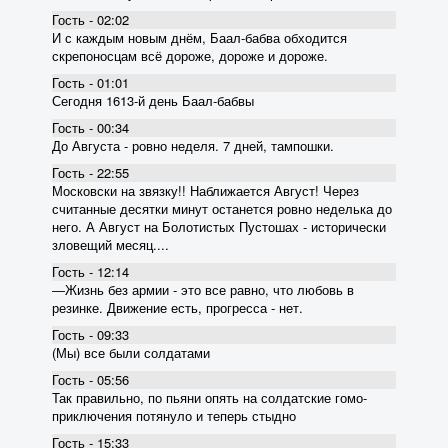
Гость - 02:02
И с каждым новым днём, Баал-бабва обходится
скрепоносцам всё дороже, дороже и дороже.
Гость - 01:01
Сегодня 1613-й день Баал-бабвы
Гость - 00:34
До Августа - ровно неделя. 7 дней, тампошки.
Гость - 22:55
Московски на звязку!! Наближается Август! Через
считанные десятки минут останется ровно неделька до
него. А Август на Болотистых Пустошах - исторически
зловещий месяц....
Гость - 12:14
―Жизнь без армии - это все равно, что любовь в
резинке. Движение есть, прогресса - нет.
Гость - 09:33
(Мы) все были солдатами
Гость - 05:56
Так правильно, по пьяни опять на солдатские гомо-
приключения потянуло и теперь стыдно
Гость - 15:33