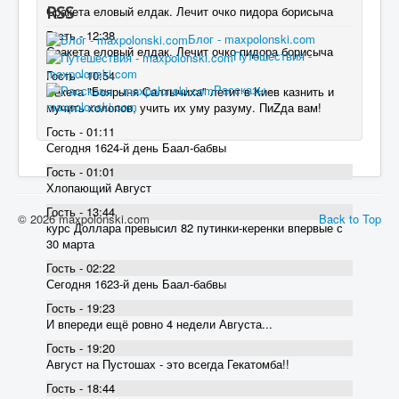
RSS
Сракета еловый елдак. Лечит очко пидора борисыча
Гость - 12:38
Блог - maxpolonski.com
Сракета еловый елдак. Лечит очко пидора борисыча
Путешествия -
maxpolonski.com
Гость - 10:54
Рассказы -
Ракета "Боярыня Салтычиха" летит в Киев казнить и
maxpolonski.com
мучить холопов, учить их уму разуму. ПиZда вам!
Гость - 01:11
Сегодня 1624-й день Баал-бабвы
Гость - 01:01
Хлопающий Август
Гость - 13:44
© 2026 maxpolonski.com
Back to Top
курс Доллара превысил 82 пyтинки-керенки впервые с
30 марта
Гость - 02:22
Сегодня 1623-й день Баал-бабвы
Гость - 19:23
И впереди ещё ровно 4 недели Августа...
Гость - 19:20
Август на Пустошах - это всегда Гекатомба!!
Гость - 18:44