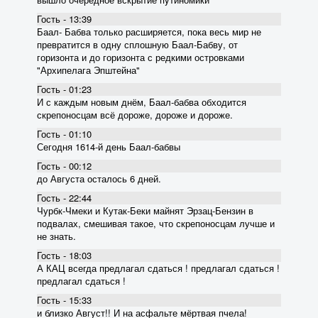
Гость - 13:39
Баал- Бабва только расширяется, пока весь мир не
превратится в одну сплошную Баал-Бабву, от
горизонта и до горизонта с редкими островками
"Архипелага Эпштейна"
Гость - 01:23
И с каждым новым днём, Баал-бабва обходится
скрепоносцам всё дороже, дороже и дороже.
Гость - 01:10
Сегодня 1614-й день Баал-бабвы
Гость - 00:12
до Августа осталось 6 дней.
Гость - 22:44
Чурбк-Чмеки и Кутак-Беки майнят Эрзац-Бензин в
подвалах, смешивая такое, что скрепоносцам лучше и
не знать.
Гость - 18:03
А КАЦ всегда предлагал сдаться ! предлагал сдаться !
предлагал сдаться !
Гость - 15:33
и близко Август!! И на асфальте мёртвая пчела!