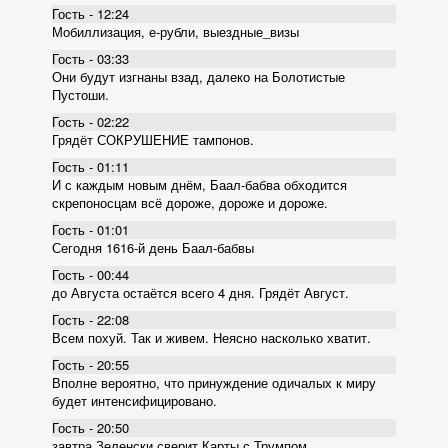
Гость - 12:24
Мобиллизация, е-рубли, выездные_визы
Гость - 03:33
Они будут изгнаны взад, далеко на Болотистые
Пустоши.
Гость - 02:22
Грядёт СОКРУШЕНИЕ тампонов.
Гость - 01:11
И с каждым новым днём, Баал-бабва обходится
скрепоносцам всё дороже, дороже и дороже.
Гость - 01:01
Сегодня 1616-й день Баал-бабвы
Гость - 00:44
до Августа остаётся всего 4 дня. Грядёт Август.
Гость - 22:08
Всем похуй. Так и живем. Неясно насколько хватит.
Гость - 20:55
Вполне вероятно, что принуждение одичалых к миру
будет интенсифицировано.
Гость - 20:50
завтра Зеленски сверит Карты с Трумпом.