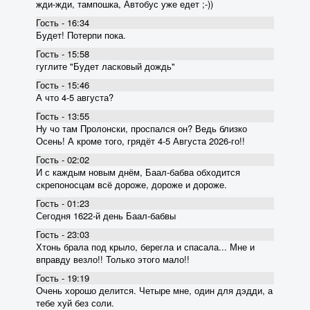
жди-жди, тампошка, Автобус уже едет ;-))
Гость - 16:34
Будет! Потерпи пока.
Гость - 15:58
гуглите "Будет ласковый дождь"
Гость - 15:46
А что 4-5 августа?
Гость - 13:55
Ну чо там Пролонски, проспался он? Ведь близко
Осень! А кроме того, грядёт 4-5 Августа 2026-го!!
Гость - 02:02
И с каждым новым днём, Баал-бабва обходится
скрепоносцам всё дороже, дороже и дороже.
Гость - 01:23
Сегодня 1622-й день Баал-бабвы
Гость - 23:03
Хтонь брала под крыло, берегла и спасала... Мне и
вправду везло!! Только этого мало!!
Гость - 19:19
Очень хорошо делится. Четыре мне, один для дэдди, а
тебе хуй без соли.