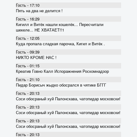
Гость - 17:10
Пять на два не делится !
Гость - 16:29
Кигилл и Витёк нашли кошелёк... Пересчитали
шекеле... НЕ ХВАТАЕТ!!1
Гость - 12:05
Куда пропала сладкая парочка, Кигил и Витёк .
Гость - 09:39
НИКТО КРОМЕ НАС !
Гость - 01:15
Креатив Говно Калл Испоражнения Роскомнадзор
Гость - 21:10
Пидар Борисыч жыдко обосрался в чятике БГГГ
Гость - 20:13
Соси обосраный хуй Палонскава, чатопидар московски!
Гость - 20:13
Соси обосраный хуй Палонскава, чатопидар московски!
Гость - 20:13
Соси обосраный хуй Палонскава, чатопидар московски!
Гость - 20:13