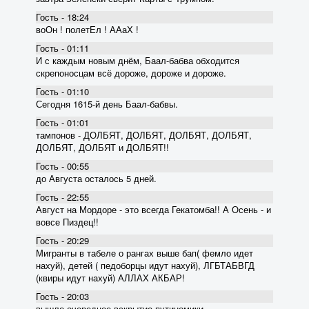
Гость - 18:24
воОн ! полетЕл ! ААаХ !
Гость - 01:11
И с каждым новым днём, Баал-бабва обходится
скрепоносцам всё дороже, дороже и дороже.
Гость - 01:10
Сегодня 1615-й день Баал-бабвы.
Гость - 01:01
тампонов - ДОЛБЯТ, ДОЛБЯТ, ДОЛБЯТ, ДОЛБЯТ,
ДОЛБЯТ, ДОЛБЯТ и ДОЛБЯТ!!
Гость - 00:55
до Августа осталось 5 дней.
Гость - 22:55
Август на Мордоре - это всегда Гекатомба!! А Осень - и
вовсе Пиздец!!
Гость - 20:29
Мигранты в табеле о рангах выше бап( фемло идет
нахуй), детей ( педоборцы идут нахуй), ЛГБТАБВГД
(квиры идут нахуй) АЛЛАХ АКБАР!
Гость - 20:03
вышло очередное вскрытие пyтиномики