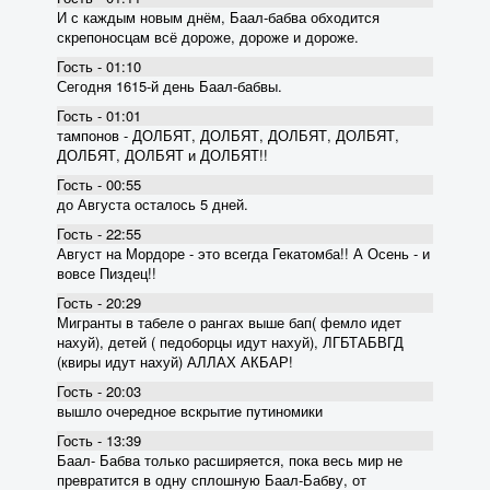
И с каждым новым днём, Баал-бабва обходится
скрепоносцам всё дороже, дороже и дороже.
Гость - 01:10
Сегодня 1615-й день Баал-бабвы.
Гость - 01:01
тампонов - ДОЛБЯТ, ДОЛБЯТ, ДОЛБЯТ, ДОЛБЯТ,
ДОЛБЯТ, ДОЛБЯТ и ДОЛБЯТ!!
Гость - 00:55
до Августа осталось 5 дней.
Гость - 22:55
Август на Мордоре - это всегда Гекатомба!! А Осень - и
вовсе Пиздец!!
Гость - 20:29
Мигранты в табеле о рангах выше бап( фемло идет
нахуй), детей ( педоборцы идут нахуй), ЛГБТАБВГД
(квиры идут нахуй) АЛЛАХ АКБАР!
Гость - 20:03
вышло очередное вскрытие пyтиномики
Гость - 13:39
Баал- Бабва только расширяется, пока весь мир не
превратится в одну сплошную Баал-Бабву, от