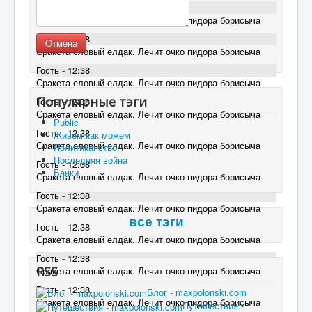
Гость - 12:38
Сракета еловый елдак. Лечит очко пидора борисыча
Гость - 12:38
Отмена
Сракета еловый елдак. Лечит очко пидора борисыча
Гость - 12:38
Сракета еловый елдак. Лечит очко пидора борисыча
Популярные тэги
Гость - 12:38
Сракета еловый елдак. Лечит очко пидора борисыча
Public
Гость - 12:38
Живем как можем
Сракета еловый елдак. Лечит очко пидора борисыча
Политиканство
Последняя война
Гость - 12:38
Банки
Сракета еловый елдак. Лечит очко пидора борисыча
Гость - 12:38
Сракета еловый елдак. Лечит очко пидора борисыча
все тэги
Гость - 12:38
Сракета еловый елдак. Лечит очко пидора борисыча
Гость - 12:38
RSS
Сракета еловый елдак. Лечит очко пидора борисыча
Гость - 12:38
Блог - maxpolonski.com
Сракета еловый елдак. Лечит очко пидора борисыча
Путешествия -