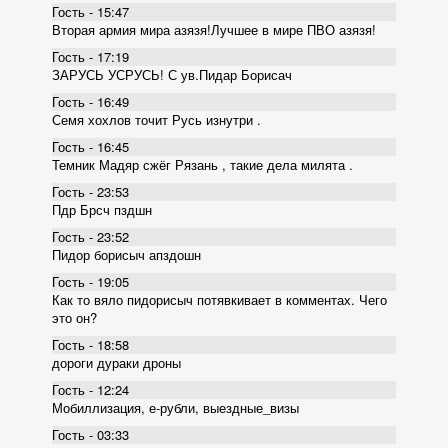
Гость - 15:47
Вторая армия мира азязя!Лучшее в мире ПВО азязя!
Гость - 17:19
ЗАРУСЬ УСРУСЬ! С ув.Пидар Борисач
Гость - 16:49
Семя хохлов точит Русь изнутри .
Гость - 16:45
Темник Мадяр сжёг Рязань , такие дела милята .
Гость - 23:53
Пдр Брсч пздшн
Гость - 23:52
Пидор борисыч апздошн
Гость - 19:05
Как то вяло пидорисыч потявкивает в комментах. Чего
это он?
Гость - 18:58
дороги дураки дроны
Гость - 12:24
Мобиллизация, е-рубли, выездные_визы
Гость - 03:33