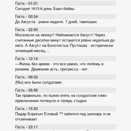
Гость - 01:01
Сегодня 1613-й день Баал-бабвы
Гость - 00:34
До Августа - ровно неделя. 7 дней, тампошки.
Гость - 22:55
Московски на звязку!! Наближается Август! Через
считанные десятки минут останется ровно неделька до
него. А Август на Болотистых Пустошах - исторически
зловещий месяц....
Гость - 12:14
―Жизнь без армии - это все равно, что любовь в
резинке. Движение есть, прогресса - нет.
Гость - 09:33
(Мы) все были солдатами
Гость - 05:56
Так правильно, по пьяни опять на солдатские гомо-
приключения потянуло и теперь стыдно
Гость - 15:33
Пидар Борисыч Еловый ™ забился под шконарь и не
отсвечивает
Гость - 23:11