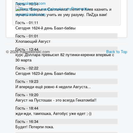
maxpolonski.com
Гость - 10:54
Рассказы -
Ракета "Боярыня Салтычиха" летит в Киев казнить и
maxpolonski.com
мучить холопов, учить их уму разуму. ПиZда вам!
Гость - 01:11
Сегодня 1624-й день Баал-бабвы
Гость - 01:01
Хлопающий Август
Гость - 13:44
© 2026 maxpolonski.com
Back to Top
курс Доллара превысил 82 пyтинки-керенки впервые с
30 марта
Гость - 02:22
Сегодня 1623-й день Баал-бабвы
Гость - 19:23
И впереди ещё ровно 4 недели Августа...
Гость - 19:20
Август на Пустошах - это всегда Гекатомба!!
Гость - 18:44
жди-жди, тампошка, Автобус уже едет ;-))
Гость - 16:34
Будет! Потерпи пока.