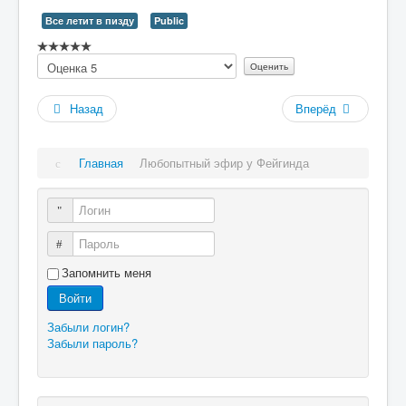
Все летит в пизду
Public
Рейтинг:
Пожалуйста,
0
/
5
оцените
Назад
Вперёд
Главная
Любопытный эфир у Фейгинда
Логин
Пароль
Запомнить меня
Войти
Забыли логин?
Забыли пароль?