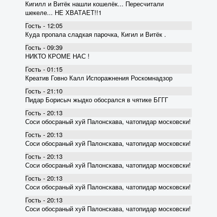
Кигилл и Витёк нашли кошелёк... Пересчитали
шекеле... НЕ ХВАТАЕТ!!1
Гость - 12:05
Куда пропала сладкая парочка, Кигил и Витёк .
Гость - 09:39
НИКТО КРОМЕ НАС !
Гость - 01:15
Креатив Говно Калл Испоражнения Роскомнадзор
Гость - 21:10
Пидар Борисыч жыдко обосрался в чятике БГГГ
Гость - 20:13
Соси обосраный хуй Палонскава, чатопидар московски!
Гость - 20:13
Соси обосраный хуй Палонскава, чатопидар московски!
Гость - 20:13
Соси обосраный хуй Палонскава, чатопидар московски!
Гость - 20:13
Соси обосраный хуй Палонскава, чатопидар московски!
Гость - 20:13
Соси обосраный хуй Палонскава, чатопидар московски!