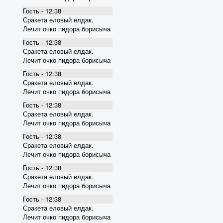
Гость - 12:38
Сракета еловый елдак.
Лечит очко пидора борисыча
Гость - 12:38
Сракета еловый елдак.
Лечит очко пидора борисыча
Гость - 12:38
Сракета еловый елдак.
Лечит очко пидора борисыча
Гость - 12:38
Сракета еловый елдак.
Лечит очко пидора борисыча
Гость - 12:38
Сракета еловый елдак.
Лечит очко пидора борисыча
Гость - 12:38
Сракета еловый елдак.
Лечит очко пидора борисыча
Гость - 12:38
Сракета еловый елдак.
Лечит очко пидора борисыча