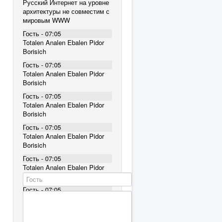
Русский Интернет на уровне
архитектуры не совместим с
мировым WWW
Гость - 07:05
Totalen Analen Ebalen Pidor
Borisich
Гость - 07:05
Totalen Analen Ebalen Pidor
Borisich
Гость - 07:05
Totalen Analen Ebalen Pidor
Borisich
Гость - 07:05
Totalen Analen Ebalen Pidor
Borisich
Гость - 07:05
Totalen Analen Ebalen Pidor
Borisich
Гость - 07:05
Totalen Analen Ebalen Pidor
Borisich
Гость - 07:05