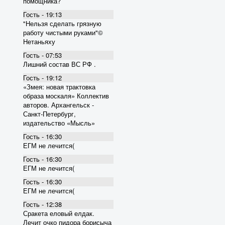
помощника?
Гость - 19:13
"Нельзя сделать грязную
работу чистыми руками"©
Нетаньяху
Гость - 07:53
Лишний состав ВС РФ .
Гость - 19:12
«Змея: новая трактовка
образа москаля» Коллектив
авторов. Архангельск -
Санкт-Петербург,
издательство «Мысль»
Гость - 16:30
ЕГМ не лечится(
Гость - 16:30
ЕГМ не лечится(
Гость - 16:30
ЕГМ не лечится(
Гость - 12:38
Сракета еловый елдак.
Лечит очко пидора борисыча