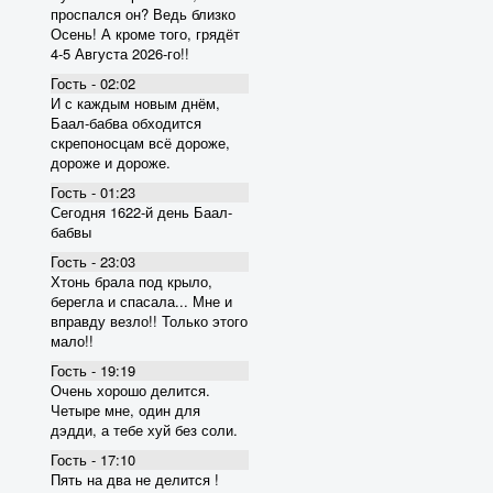
проспался он? Ведь близко
Осень! А кроме того, грядёт
4-5 Августа 2026-го!!
Гость - 02:02
И с каждым новым днём,
Баал-бабва обходится
скрепоносцам всё дороже,
дороже и дороже.
Гость - 01:23
Сегодня 1622-й день Баал-
бабвы
Гость - 23:03
Хтонь брала под крыло,
берегла и спасала... Мне и
вправду везло!! Только этого
мало!!
Гость - 19:19
Очень хорошо делится.
Четыре мне, один для
дэдди, а тебе хуй без соли.
Гость - 17:10
Пять на два не делится !