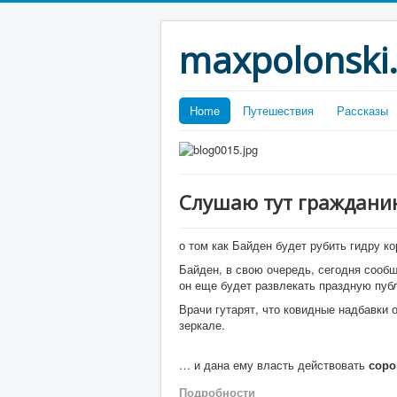
maxpolonski
Home
Путешествия
Рассказы
Слушаю тут граждан
о том как Байден будет рубить гидру к
Байден, в свою очередь, сегодня сообщ
он еще будет развлекать праздную пуб
Врачи гутарят, что ковидные надбавки 
зеркале.
… и дана ему власть действовать
соро
Подробности