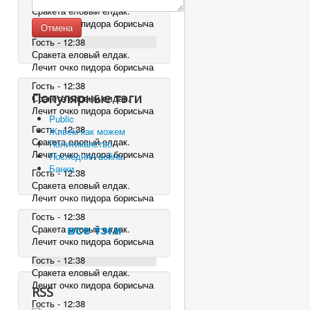
Сракета еловый елдак.
Лечит очко пидора борисыча
Отмена
Гость - 12:38
Сракета еловый елдак.
Лечит очко пидора борисыча
Гость - 12:38
Популярные тэги
Сракета еловый елдак.
Лечит очко пидора борисыча
Public
Гость - 12:38
Живем как можем
Сракета еловый елдак.
Политиканство
Лечит очко пидора борисыча
Последняя война
Банки
Гость - 12:38
Сракета еловый елдак.
Лечит очко пидора борисыча
Гость - 12:38
Сракета еловый елдак.
все тэги
Лечит очко пидора борисыча
Гость - 12:38
Сракета еловый елдак.
Лечит очко пидора борисыча
RSS
Гость - 12:38