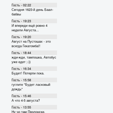
Гость - 02:22
Сегодня 1623-й день Баал-
бабвы
Гость - 19:23
И впереди ещё ровно 4
недели Августа...
Гость - 19:20
Август на Пустошах - это
всегда Гекатомба!!
Гость - 18:44
жди-жди, тампошка, Автобус
уже едет ;-))
Гость - 16:34
Будет! Потерпи пока.
Гость - 15:58
гуглите "Будет ласковый
дождь"
Гость - 15:46
А что 4-5 августа?
Гость - 13:55
Ну чо там Пролонски,