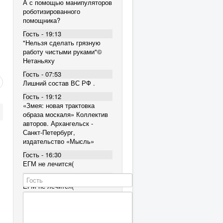
А с помощью манипуляторов
роботизированного
помощника?
Гость - 19:13
"Нельзя сделать грязную
работу чистыми руками"©
Нетаньяху
Гость - 07:53
Лишний состав ВС РФ .
Гость - 19:12
«Змея: новая трактовка
образа москаля» Коллектив
авторов. Архангельск -
Санкт-Петербург,
издательство «Мысль»
Гость - 16:30
ЕГМ не лечится(
Гость - 16:30
ЕГМ не лечится(
Гость - 16:30
ЕГМ не лечится(
Гость - 12:38