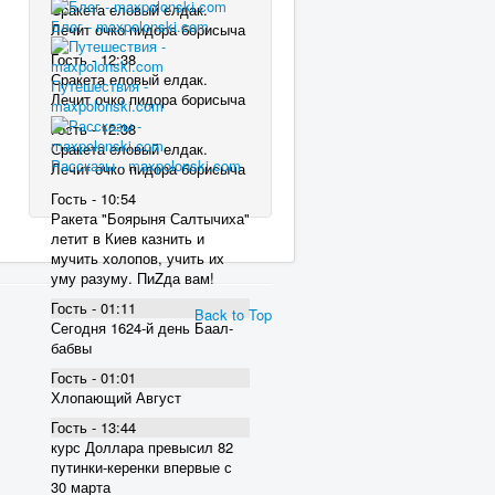
Сракета еловый елдак.
Блог - maxpolonski.com
Лечит очко пидора борисыча
Гость - 12:38
Сракета еловый елдак.
Путешествия -
Лечит очко пидора борисыча
maxpolonski.com
Гость - 12:38
Сракета еловый елдак.
Рассказы - maxpolonski.com
Лечит очко пидора борисыча
Гость - 10:54
Ракета "Боярыня Салтычиха"
летит в Киев казнить и
мучить холопов, учить их
уму разуму. ПиZда вам!
Гость - 01:11
Back to Top
Сегодня 1624-й день Баал-
бабвы
Гость - 01:01
Хлопающий Август
Гость - 13:44
курс Доллара превысил 82
пyтинки-керенки впервые с
30 марта