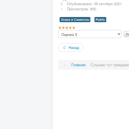
Опубликовано: 09 октября 2021
Просмотров: 850
Знаки и Символы
Public
Рейтинг:
Пожалуйста,
5
/
5
оцените
Назад
Главная
Слушаю тут граждан