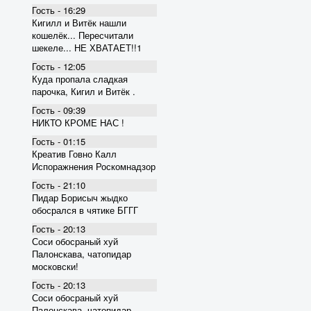
Гость - 16:29
Кигилл и Витёк нашли
кошелёк... Пересчитали
шекеле... НЕ ХВАТАЕТ!!1
Гость - 12:05
Куда пропала сладкая
парочка, Кигил и Витёк .
Гость - 09:39
НИКТО КРОМЕ НАС !
Гость - 01:15
Креатив Говно Калл
Испоражнения Роскомнадзор
Гость - 21:10
Пидар Борисыч жыдко
обосрался в чятике БГГГ
Гость - 20:13
Соси обосраный хуй
Палонскава, чатопидар
московски!
Гость - 20:13
Соси обосраный хуй
Палонскава, чатопидар