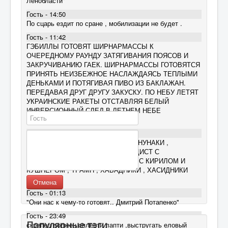
Ленобласти"
Гость - 14:50
По сцарь ездит по сране , мобилизации не будет .
Гость - 11:42
ГЭБИЛЛЫ ГОТОВЯТ ШИРНАРМАССЫ К
ОЧЕРЕДНОМУ РАУНДУ ЗАТЯГИВАНИЯ ПОЯСОВ И
ЗАКРУЧИВАНИЮ ГАЕК. ШИРНАРМАССЫ ГОТОВЯТСЯ
ПРИНЯТЬ НЕИЗБЕЖНОЕ НАСЛАЖДАЯСЬ ТЕПЛЫМИ
ДЕНЬКАМИ И ПОТЯГИВАЯ ПИВО ИЗ БАКЛАЖАН.
ПЕРЕДАВАЯ ДРУГ ДРУГУ ЗАКУСКУ. ПО НЕБУ ЛЕТЯТ
УКРАИНСКИЕ РАКЕТЫ ОТСТАВЛЯЯ БЕЛЫЙ
ИНВЕРСИОННЫЙ СЛЕД В ЛЕТНЕМ НЕБЕ
ПОДМОСКОВЬЯ.
Гость - 10:35
ХТО ? МАСОНЫ ,РЕПТИЛОИДЫ, АНУНАКИ ,
СИОНИСТЫ , АНГЛИЧАНКА , НАРЦИСТ С
БЕЗУМНЫМИ КАКЛАМИ , УИТКОВ С КИРИЛОМ И
КУШНЕРОМ , ТРАМП , ХАБАДНИКИ , ХАСИДНИКИ
.........
Отмена
Гость - 01:13
"Они нас к чему-то готовят.. Дмитрий Потапенко"
Гость - 23:49
Популярные тэги
скрепец должен сплести лапти ,выстругать еловый