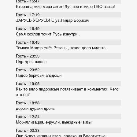
Гость - 15:47
Вторая армия мира азязя!Лучшее в мире ПВО азязя!
Гость - 17:19
ЗАРУСЬ УСРУСЬ! С ув.Пидар Борисач
Гость - 16:49
Семя хохлов точит Русь изнутри .
Гость - 16:45
Темник Мадяр сжёг Рязань , такие дела милята .
Гость - 23:53
Пдр Брсч пздшн
Гость - 23:52
Пидор борисыч апздошн
Гость - 19:05
Как то вяло пидорисыч потявкивает в комментах. Чего
это он?
Гость - 18:58
дороги дураки дроны
Гость - 12:24
Мобиллизация, е-рубли, выездные_визы
Гость - 03:33
Они будут изгнаны взад, далеко на Болотистые