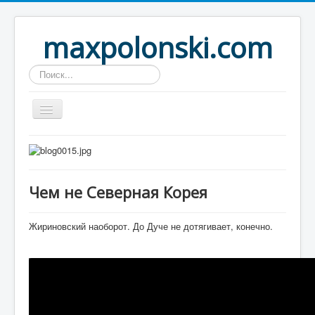
maxpolonski.com
Искать...
Home
Путешествия
Чем не Северная Корея
Рассказы
Контакты
Жириновский наоборот. До Дуче не дотягивает, конечно.
Вход