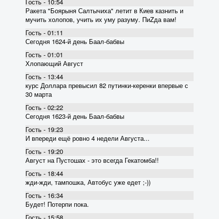
Гость - 10:54
Ракета "Боярыня Салтычиха" летит в Киев казнить и
мучить холопов, учить их уму разуму. ПиZда вам!
Гость - 01:11
Сегодня 1624-й день Баал-бабвы
Гость - 01:01
Хлопающий Август
Гость - 13:44
курс Доллара превысил 82 пyтинки-керенки впервые с
30 марта
Гость - 02:22
Сегодня 1623-й день Баал-бабвы
Гость - 19:23
И впереди ещё ровно 4 недели Августа...
Гость - 19:20
Август на Пустошах - это всегда Гекатомба!!
Гость - 18:44
жди-жди, тампошка, Автобус уже едет ;-))
Гость - 16:34
Будет! Потерпи пока.
Гость - 15:58