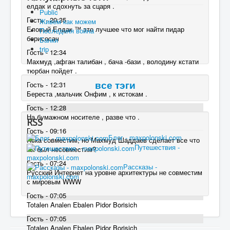
елдак и сдохнуть за сцаря .
Public
Гость - 20:35
Живем как можем
Еловый Елдак ™ это лучшее что мог найти пидар
Последняя война
борисосач
Банки
trip
Гость - 12:34
Махмуд ,афган талибан , бача -бази , володину кстати
тюрбан пойдет .
Гость - 12:31
все тэги
Береста ,мальчик Онфим , к истокам .
Гость - 12:28
На бумажном носителе , разве что .
RSS
Гость - 09:16
Блог - maxpolonski.com
Пока совместим, но Махмуд Шаддаев сделает все что
Путешествия -
бы был несовместим?
maxpolonski.com
Гость - 07:24
Рассказы -
Русский Интернет на уровне архитектуры не совместим
maxpolonski.com
с мировым WWW
Гость - 07:05
Totalen Analen Ebalen Pidor Borisich
Гость - 07:05
Totalen Analen Ebalen Pidor Borisich