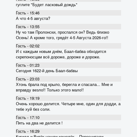
гуглите "Будет ласковый дождь"
Гость - 15:46
А что 4-5 августа?
Гость - 13:55
Ну чо там Пролонски, проспался он? Ведь близко
Осень! А кроме того, грядёт 4-5 Августа 2026-го!!
Гость - 02:02
И с каждым новым днём, Баал-бабва обходится
скрепоносцам всё дороже, дороже и дороже.
Гость - 01:23
Сегодня 1622-й день Баал-бабвы
Гость - 23:03
Хтонь брала под крыло, берегла и спасала... Мне и
вправду везло!! Только этого мало!!
Гость - 19:19
Очень хорошо делится. Четыре мне, один для дэдди, а
тебе хуй без соли.
Гость - 17:10
Пять на два не делится !
Гость - 16:29
Кигилл и Витёк нашли кошелёк... Пересчитали