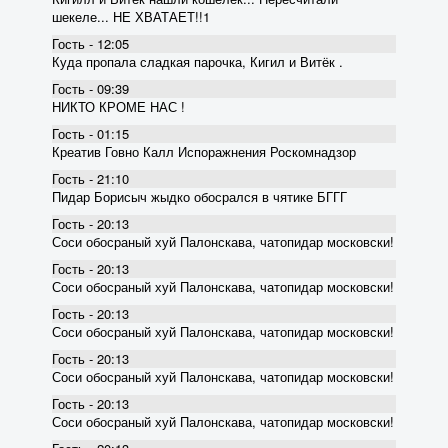
шекеле... НЕ ХВАТАЕТ!!1
Гость - 12:05
Куда пропала сладкая парочка, Кигил и Витёк .
Гость - 09:39
НИКТО КРОМЕ НАС !
Гость - 01:15
Креатив Говно Калл Испоражнения Роскомнадзор
Гость - 21:10
Пидар Борисыч жыдко обосрался в чятике БГГГ
Гость - 20:13
Соси обосраный хуй Палонскава, чатопидар московски!
Гость - 20:13
Соси обосраный хуй Палонскава, чатопидар московски!
Гость - 20:13
Соси обосраный хуй Палонскава, чатопидар московски!
Гость - 20:13
Соси обосраный хуй Палонскава, чатопидар московски!
Гость - 20:13
Соси обосраный хуй Палонскава, чатопидар московски!