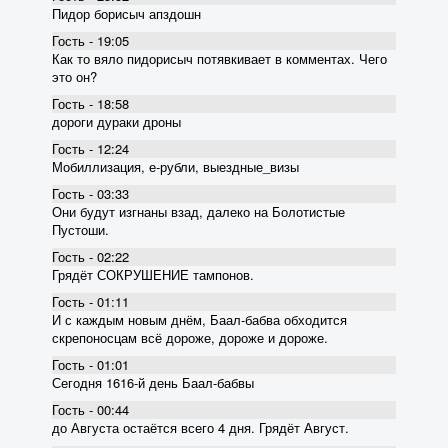
Пидор борисыч апздошн
Гость - 19:05
Как то вяло пидорисыч потявкивает в комментах. Чего
это он?
Гость - 18:58
дороги дураки дроны
Гость - 12:24
Мобиллизация, е-рубли, выездные_визы
Гость - 03:33
Они будут изгнаны взад, далеко на Болотистые
Пустоши.
Гость - 02:22
Грядёт СОКРУШЕНИЕ тампонов.
Гость - 01:11
И с каждым новым днём, Баал-бабва обходится
скрепоносцам всё дороже, дороже и дороже.
Гость - 01:01
Сегодня 1616-й день Баал-бабвы
Гость - 00:44
до Августа остаётся всего 4 дня. Грядёт Август.