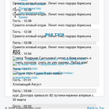
Сракета еловый елдак. Лечит очко пидора борисыча
Живем как можем
Политиканство
Гость - 12:38
Последняя война
Сракета еловый елдак. Лечит очко пидора борисыча
Банки
Гость - 12:38
Сракета еловый елдак. Лечит очко пидора борисыча
Гость - 12:38
все тэги
Сракета еловый елдак. Лечит очко пидора борисыча
Гость - 12:38
Сракета еловый елдак. Лечит очко пидора борисыча
RSS
Гость - 10:54
Ракета "Боярыня Салтычиха" летит в Киев казнить и
Блог - maxpolonski.com
мучить холопов, учить их уму разуму. ПиZда вам!
Путешествия -
maxpolonski.com
Гость - 01:11
Рассказы -
Сегодня 1624-й день Баал-бабвы
maxpolonski.com
Гость - 01:01
Хлопающий Август
Гость - 13:44
курс Доллара превысил 82 пyтинки-керенки впервые с
30 марта
Гость - 02:22
© 2026 maxpolonski.com
Back to Top