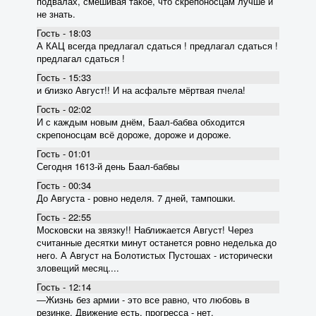
подвалах, смешивая такое, что скрепоносцам лучше и
не знать.
Гость - 18:03
А КАЦ всегда предлагал сдаться ! предлагал сдаться !
предлагал сдаться !
Гость - 15:33
и близко Август!! И на асфальте мёртвая пчела!
Гость - 02:02
И с каждым новым днём, Баал-бабва обходится
скрепоносцам всё дороже, дороже и дороже.
Гость - 01:01
Сегодня 1613-й день Баал-бабвы
Гость - 00:34
До Августа - ровно неделя. 7 дней, тампошки.
Гость - 22:55
Московски на звязку!! Наближается Август! Через
считанные десятки минут останется ровно неделька до
него. А Август на Болотистых Пустошах - исторически
зловещий месяц....
Гость - 12:14
―Жизнь без армии - это все равно, что любовь в
резинке. Движение есть, прогресса - нет.