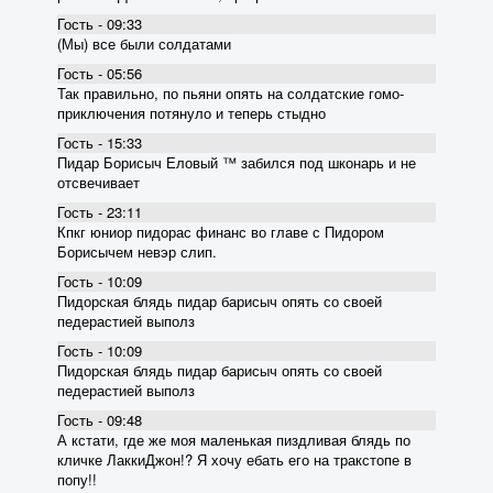
Гость - 09:33
(Мы) все были солдатами
Гость - 05:56
Так правильно, по пьяни опять на солдатские гомо-
приключения потянуло и теперь стыдно
Гость - 15:33
Пидар Борисыч Еловый ™ забился под шконарь и не
отсвечивает
Гость - 23:11
Кпкг юниор пидорас финанс во главе с Пидором
Борисычем невэр слип.
Гость - 10:09
Пидорская блядь пидар барисыч опять со своей
педерастией выполз
Гость - 10:09
Пидорская блядь пидар барисыч опять со своей
педерастией выполз
Гость - 09:48
А кстати, где же моя маленькая пиздливая блядь по
кличке ЛаккиДжон!? Я хочу ебать его на тракстопе в
попу!!