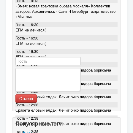
Гость - 19:12
«Змея: новая трактовка образа москаля» Коллектив
авторов. Архангельск - Санкт-Петербург, издательство
«Мысль»
Гость - 16:30
ЕГМ не лечится(
Гость - 16:30
ЕГМ не лечится(
Гость - 16:30
ЕГМ не лечится(
Гость - 12:38
Сракета еловый елдак. Лечит очко пидора борисыча
Гость - 12:38
Сракета еловый елдак. Лечит очко пидора борисыча
Гость - 12:38
Сракета еловый елдак. Лечит очко пидора борисыча
Отмена
Гость - 12:38
Сракета еловый елдак. Лечит очко пидора борисыча
Гость - 12:38
Популярные тэги
Сракета еловый елдак. Лечит очко пидора борисыча
Гость - 12:38
Public