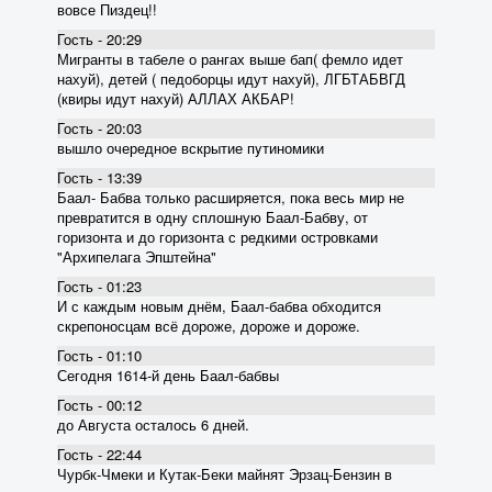
вовсе Пиздец!!
Гость - 20:29
Мигранты в табеле о рангах выше бап( фемло идет
нахуй), детей ( педоборцы идут нахуй), ЛГБТАБВГД
(квиры идут нахуй) АЛЛАХ АКБАР!
Гость - 20:03
вышло очередное вскрытие пyтиномики
Гость - 13:39
Баал- Бабва только расширяется, пока весь мир не
превратится в одну сплошную Баал-Бабву, от
горизонта и до горизонта с редкими островками
"Архипелага Эпштейна"
Гость - 01:23
И с каждым новым днём, Баал-бабва обходится
скрепоносцам всё дороже, дороже и дороже.
Гость - 01:10
Сегодня 1614-й день Баал-бабвы
Гость - 00:12
до Августа осталось 6 дней.
Гость - 22:44
Чурбк-Чмеки и Кутак-Беки майнят Эрзац-Бензин в