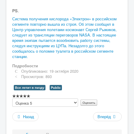
PS.
Система получения кислорода «Электрон» в российском
сегменте повторно вышла из строя. Об этом сообщил в
Центр управления полетами космонавт Сергей Рыжиков,
следует из трансляции переговоров NASA. В настоящее
время экипаж пытается возобновить работу системы,
следуя инструкциям из ЦУПа. Незадолго до этого
сообщалось о поломке туалета в российском сегменте
станции.
Подробности
Опубликовано: 19 октября 2020
Просмотров: 893
Все летит в пизду
Public
Рейтинг:
Пожалуйста,
0
/
5
оцените
Назад
Вперёд