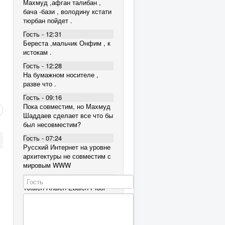
Махмуд ,афган талибан ,
бача -бази , володину кстати
тюрбан пойдет .
Гость - 12:31
Береста ,мальчик Онфим , к
истокам .
Гость - 12:28
На бумажном носителе ,
разве что .
Гость - 09:16
Пока совместим, но Махмуд
Шаддаев сделает все что бы
был несовместим?
Гость - 07:24
Русский Интернет на уровне
архитектуры не совместим с
мировым WWW
Гость - 07:05
Totalen Analen Ebalen Pidor
Borisich
Гость - 07:05
Totalen Analen Ebalen Pidor