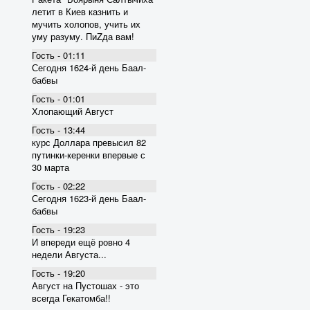
летит в Киев казнить и
мучить холопов, учить их
уму разуму. ПиZда вам!
Гость - 01:11
Сегодня 1624-й день Баал-
бабвы
Гость - 01:01
Хлопающий Август
Гость - 13:44
курс Доллара превысил 82
пyтинки-керенки впервые с
30 марта
Гость - 02:22
Сегодня 1623-й день Баал-
бабвы
Гость - 19:23
И впереди ещё ровно 4
недели Августа...
Гость - 19:20
Август на Пустошах - это
всегда Гекатомба!!