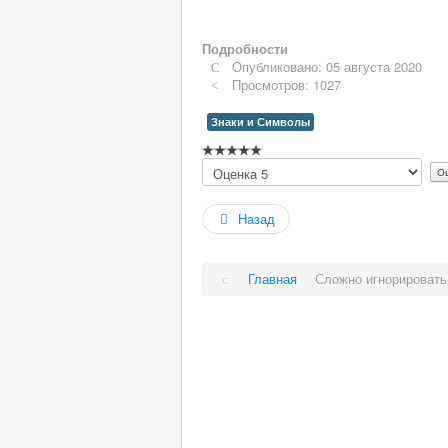
Подробности
Опубликовано: 05 августа 2020
Просмотров: 1027
Знаки и Символы
Рейтинг:
Пожалуйста,
0
/
5
оцените
Назад
Главная
Сложно игнорировать 