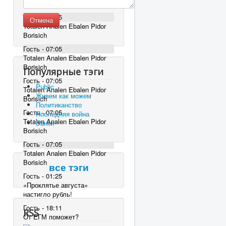
Borisich
Гость - 07:05
Отмена
Totalen Analen Ebalen Pidor
Borisich
Гость - 07:05
Totalen Analen Ebalen Pidor
Borisich
Популярные тэги
Гость - 07:05
Public
Totalen Analen Ebalen Pidor
Живем как можем
Borisich
Политиканство
Гость - 07:05
Последняя война
Totalen Analen Ebalen Pidor
Банки
Borisich
Гость - 07:05
Totalen Analen Ebalen Pidor
Borisich
все тэги
Гость - 01:25
«Проклятье августа»
настигло рубль!
Гость - 18:11
RSS
От ЕГМ поможет?