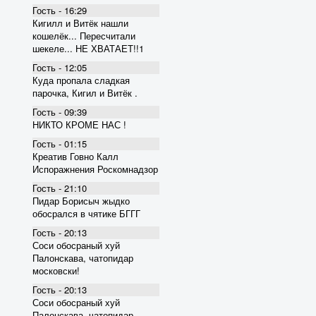
Гость - 16:29
Кигилл и Витёк нашли
кошелёк... Пересчитали
шекеле... НЕ ХВАТАЕТ!!1
Гость - 12:05
Куда пропала сладкая
парочка, Кигил и Витёк .
Гость - 09:39
НИКТО КРОМЕ НАС !
Гость - 01:15
Креатив Говно Калл
Испоражнения Роскомнадзор
Гость - 21:10
Пидар Борисыч жыдко
обосрался в чятике БГГГ
Гость - 20:13
Соси обосраный хуй
Палонскава, чатопидар
московски!
Гость - 20:13
Соси обосраный хуй
Палонскава, чатопидар