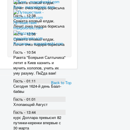
Сракета еловый елдак.
Блог - maxpolonski.com
Лечит очко пидора борисыча
Гость - 12:38
Сракета еловый елдак.
Путешествия -
Лечит очко пидора борисыча
maxpolonski.com
Гость - 12:38
Сракета еловый елдак.
Рассказы - maxpolonski.com
Лечит очко пидора борисыча
Гость - 10:54
Ракета "Боярыня Салтычиха"
летит в Киев казнить и
мучить холопов, учить их
уму разуму. ПиZда вам!
Гость - 01:11
Back to Top
Сегодня 1624-й день Баал-
бабвы
Гость - 01:01
Хлопающий Август
Гость - 13:44
курс Доллара превысил 82
пyтинки-керенки впервые с
30 марта