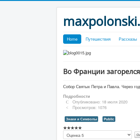
maxpolonski
Home
Путешествия
Рассказы
Во Франции загорелся
Собор Святых Петра и Павла. Через год
Подробности
Опубликовано: 18 июля 2020
Просмотров: 1076
Знаки и Символы
Public
Рейтинг:
Пожалуйста,
0
/
5
оцените