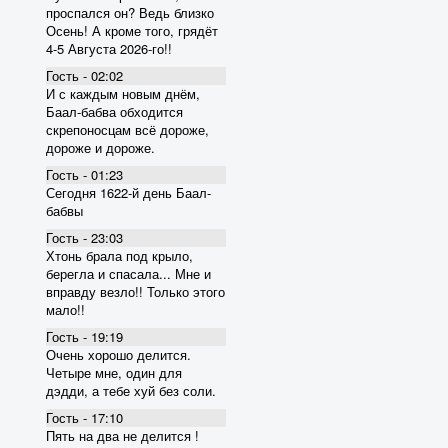
проспался он? Ведь близко
Осень! А кроме того, грядёт
4-5 Августа 2026-го!!
Гость - 02:02
И с каждым новым днём,
Баал-бабва обходится
скрепоносцам всё дороже,
дороже и дороже.
Гость - 01:23
Сегодня 1622-й день Баал-
бабвы
Гость - 23:03
Хтонь брала под крыло,
берегла и спасала... Мне и
вправду везло!! Только этого
мало!!
Гость - 19:19
Очень хорошо делится.
Четыре мне, один для
дэдди, а тебе хуй без соли.
Гость - 17:10
Пять на два не делится !