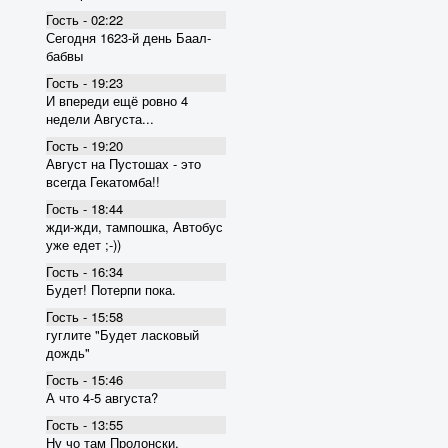
Гость - 02:22
Сегодня 1623-й день Баал-
бабвы
Гость - 19:23
И впереди ещё ровно 4
недели Августа...
Гость - 19:20
Август на Пустошах - это
всегда Гекатомба!!
Гость - 18:44
жди-жди, тампошка, Автобус
уже едет ;-))
Гость - 16:34
Будет! Потерпи пока.
Гость - 15:58
гуглите "Будет ласковый
дождь"
Гость - 15:46
А что 4-5 августа?
Гость - 13:55
Ну чо там Пролонски,