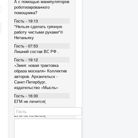
А с помощью манипуляторов
роботизированного
помощника?
Гость - 19:13
"Нельзя сделать грязную
работу чистыми руками"©
Нетаньяху
Гость - 07:53
Лишний состав ВС РФ .
Гость - 19:12
«Змея: новая трактовка
образа москаля» Коллектив
авторов. Архангельск -
Санкт-Петербург,
издательство «Мысль»
Гость - 16:30
ЕГМ не лечится(
Гость - 16:30
ЕГМ не лечится(
Гость - 16:30
ЕГМ не лечится(
Гость - 12:38