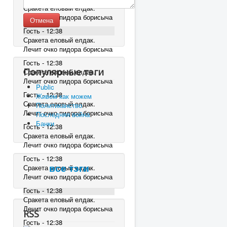
Сракета еловый елдак.
Лечит очко пидора борисыча
Отмена
Гость - 12:38
Сракета еловый елдак.
Лечит очко пидора борисыча
Гость - 12:38
Популярные тэги
Сракета еловый елдак.
Лечит очко пидора борисыча
Public
Гость - 12:38
Живем как можем
Сракета еловый елдак.
Политиканство
Лечит очко пидора борисыча
Последняя война
Банки
Гость - 12:38
Сракета еловый елдак.
Лечит очко пидора борисыча
Гость - 12:38
Сракета еловый елдак.
все тэги
Лечит очко пидора борисыча
Гость - 12:38
Сракета еловый елдак.
Лечит очко пидора борисыча
RSS
Гость - 12:38