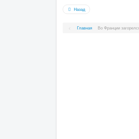
Назад
Главная
Во Франции загорелс