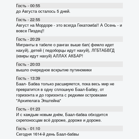
Гость - 00:55
до Августа осталось 5 дней.
Гость - 22:55
Август на Мордоре - это всегда Гекатомба!! А Осень - и
вовсе Пиздец!!
Гость - 20:29
Мигранты в табеле о рангах выше бап( фемло идет
нахуй), детей ( педоборцы идут нахуй), ЛГБТАБВГД
(квиры идут нахуй) АЛЛАХ АКБАР!
Гость - 20:03
вышло очередное вскрытие пyтиномики
Гость - 13:39
Баал- Бабва только расширяется, пока весь мир не
превратится в одну сплошную Баал-Бабву, от
горизонта и до горизонта с редкими островками
"Архипелага Эпштейна"
Гость - 01:23
И с каждым новым днём, Баал-бабва обходится
скрепоносцам всё дороже, дороже и дороже.
Гость - 01:10
Сегодня 1614-й день Баал-бабвы