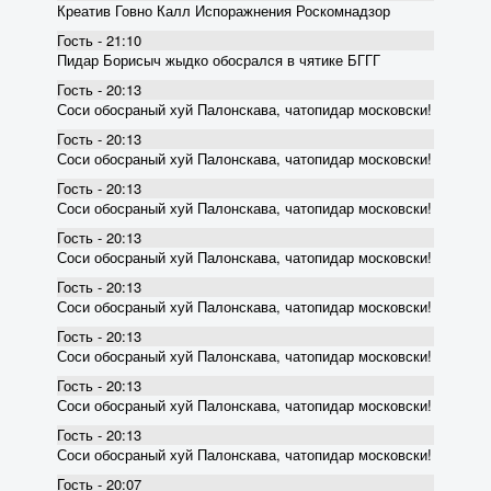
Креатив Говно Калл Испоражнения Роскомнадзор
Гость - 21:10
Пидар Борисыч жыдко обосрался в чятике БГГГ
Гость - 20:13
Соси обосраный хуй Палонскава, чатопидар московски!
Гость - 20:13
Соси обосраный хуй Палонскава, чатопидар московски!
Гость - 20:13
Соси обосраный хуй Палонскава, чатопидар московски!
Гость - 20:13
Соси обосраный хуй Палонскава, чатопидар московски!
Гость - 20:13
Соси обосраный хуй Палонскава, чатопидар московски!
Гость - 20:13
Соси обосраный хуй Палонскава, чатопидар московски!
Гость - 20:13
Соси обосраный хуй Палонскава, чатопидар московски!
Гость - 20:13
Соси обосраный хуй Палонскава, чатопидар московски!
Гость - 20:07