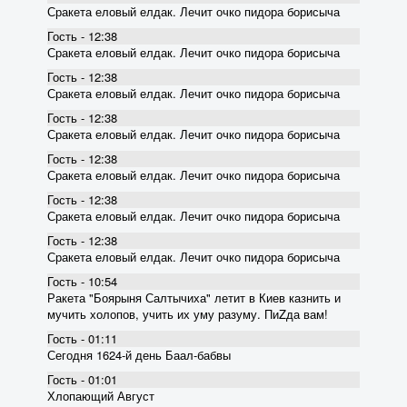
Сракета еловый елдак. Лечит очко пидора борисыча
Гость - 12:38
Сракета еловый елдак. Лечит очко пидора борисыча
Гость - 12:38
Сракета еловый елдак. Лечит очко пидора борисыча
Гость - 12:38
Сракета еловый елдак. Лечит очко пидора борисыча
Гость - 12:38
Сракета еловый елдак. Лечит очко пидора борисыча
Гость - 12:38
Сракета еловый елдак. Лечит очко пидора борисыча
Гость - 12:38
Сракета еловый елдак. Лечит очко пидора борисыча
Гость - 10:54
Ракета "Боярыня Салтычиха" летит в Киев казнить и
мучить холопов, учить их уму разуму. ПиZда вам!
Гость - 01:11
Сегодня 1624-й день Баал-бабвы
Гость - 01:01
Хлопающий Август