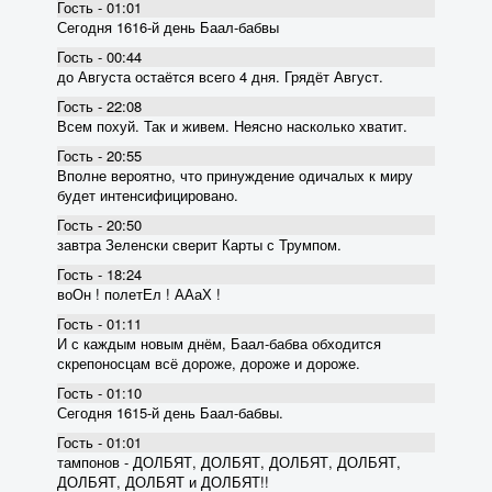
Гость - 01:01
Сегодня 1616-й день Баал-бабвы
Гость - 00:44
до Августа остаётся всего 4 дня. Грядёт Август.
Гость - 22:08
Всем похуй. Так и живем. Неясно насколько хватит.
Гость - 20:55
Вполне вероятно, что принуждение одичалых к миру
будет интенсифицировано.
Гость - 20:50
завтра Зеленски сверит Карты с Трумпом.
Гость - 18:24
воОн ! полетЕл ! ААаХ !
Гость - 01:11
И с каждым новым днём, Баал-бабва обходится
скрепоносцам всё дороже, дороже и дороже.
Гость - 01:10
Сегодня 1615-й день Баал-бабвы.
Гость - 01:01
тампонов - ДОЛБЯТ, ДОЛБЯТ, ДОЛБЯТ, ДОЛБЯТ,
ДОЛБЯТ, ДОЛБЯТ и ДОЛБЯТ!!