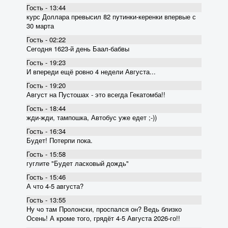
Гость - 13:44
курс Доллара превысил 82 пyтинки-керенки впервые с
30 марта
Гость - 02:22
Сегодня 1623-й день Баал-бабвы
Гость - 19:23
И впереди ещё ровно 4 недели Августа...
Гость - 19:20
Август на Пустошах - это всегда Гекатомба!!
Гость - 18:44
жди-жди, тампошка, Автобус уже едет ;-))
Гость - 16:34
Будет! Потерпи пока.
Гость - 15:58
гуглите "Будет ласковый дождь"
Гость - 15:46
А что 4-5 августа?
Гость - 13:55
Ну чо там Пролонски, проспался он? Ведь близко
Осень! А кроме того, грядёт 4-5 Августа 2026-го!!