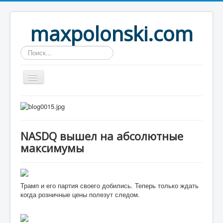
maxpolonski.com
Искать...
Home
Путешествия
NASDQ вышел на абсолютные
Рассказы
максимумы
Контакты
Вход
Трамп и его партия своего добились. Теперь только ждать
когда розничные цены полезут следом.