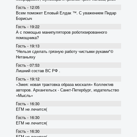
Гость - 12:05
Всем поможет Еловый Елдак ™. С уважением Пидар
Борисыч
Гость - 19:22
А с помощью манипуляторов роботизированного
помощника?
Гость - 19:13
"Нельзя сделать грязную работу чистыми руками"©
Нетаньяху
Гость - 07:53
Лишний состав ВС РФ .
Гость - 19:12
«Змея: новая трактовка образа москаля» Коллектив
авторов. Архангельск - Санкт-Петербург, издательство
«Мысль»
Гость - 16:30
ЕГМ не лечится(
Гость - 16:30
ЕГМ не лечится(
Гость - 16:30
ЕГМ не лечится(