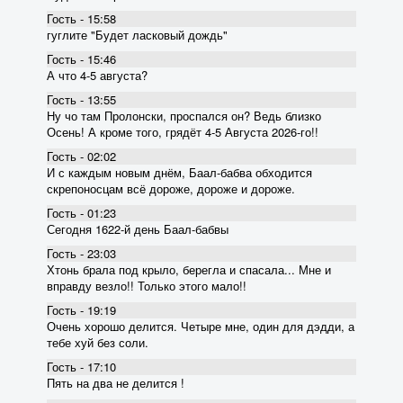
Гость - 15:58
гуглите "Будет ласковый дождь"
Гость - 15:46
А что 4-5 августа?
Гость - 13:55
Ну чо там Пролонски, проспался он? Ведь близко
Осень! А кроме того, грядёт 4-5 Августа 2026-го!!
Гость - 02:02
И с каждым новым днём, Баал-бабва обходится
скрепоносцам всё дороже, дороже и дороже.
Гость - 01:23
Сегодня 1622-й день Баал-бабвы
Гость - 23:03
Хтонь брала под крыло, берегла и спасала... Мне и
вправду везло!! Только этого мало!!
Гость - 19:19
Очень хорошо делится. Четыре мне, один для дэдди, а
тебе хуй без соли.
Гость - 17:10
Пять на два не делится !