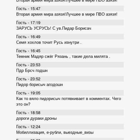
Гость - 15:47
Вторая армия мира азязя!Лучшее в мире ПВО азязя!
Гость - 17:19
ЗАРУСЬ УСРУСЬ! С ув.Пидар Борисач
Гость - 16:49
Семя хохлов точит Русь изнутри .
Гость - 16:45
Темник Мадяр сжёг Рязань , такие дела милята .
Гость - 23:53
Пдр Брсч пздшн
Гость - 23:52
Пидор борисыч апздошн
Гость - 19:05
Как то вяло пидорисыч потявкивает в комментах. Чего
это он?
Гость - 18:58
дороги дураки дроны
Гость - 12:24
Мобиллизация, е-рубли, выездные_визы