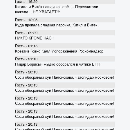
Гость - 16:29
Кигилл и Витёк нашли кошелёк... Пересчитали
шекеле... НЕ ХВАТАЕТ!!1
Гость - 12:05
Куда пропала сладкая парочка, Кигил и Витёк .
Гость - 09:39
НИКТО КРОМЕ НАС !
Гость - 01:15
Креатив Говно Калл Испоражнения Роскомнадзор
Гость - 21:10
Пидар Борисыч жыдко обосрался в чятике БГГГ
Гость - 20:13
Соси обосраный хуй Палонскава, чатопидар московски!
Гость - 20:13
Соси обосраный хуй Палонскава, чатопидар московски!
Гость - 20:13
Соси обосраный хуй Палонскава, чатопидар московски!
Гость - 20:13
Соси обосраный хуй Палонскава, чатопидар московски!
Гость - 20:13
Соси обосраный хуй Палонскава, чатопидар московски!