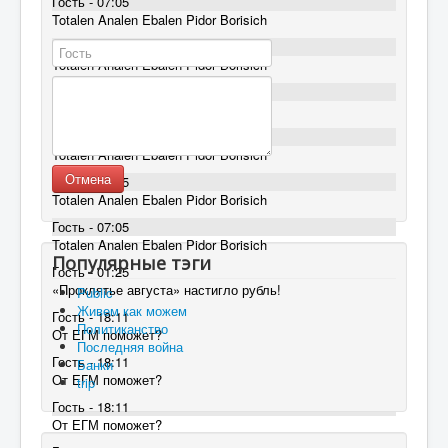
Гость - 07:05
Totalen Analen Ebalen Pidor Borisich
Гость - 07:05
Totalen Analen Ebalen Pidor Borisich
Гость - 07:05
Totalen Analen Ebalen Pidor Borisich
Гость - 07:05
Totalen Analen Ebalen Pidor Borisich
Отмена
Гость - 07:05
Totalen Analen Ebalen Pidor Borisich
Гость - 07:05
Totalen Analen Ebalen Pidor Borisich
Популярные тэги
Гость - 01:25
«Проклятье августа» настигло рубль!
Public
Живем как можем
Гость - 18:11
Политиканство
От ЕГМ поможет?
Последняя война
Гость - 18:11
Банки
От ЕГМ поможет?
trip
Гость - 18:11
От ЕГМ поможет?