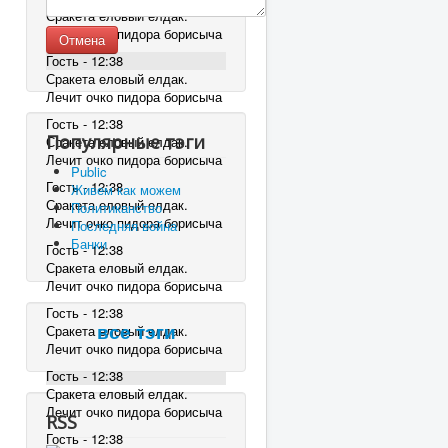
Сракета еловый елдак.
Лечит очко пидора борисыча
Отмена
Гость - 12:38
Сракета еловый елдак.
Лечит очко пидора борисыча
Гость - 12:38
Популярные тэги
Сракета еловый елдак.
Лечит очко пидора борисыча
Public
Гость - 12:38
Живем как можем
Сракета еловый елдак.
Политиканство
Лечит очко пидора борисыча
Последняя война
Банки
Гость - 12:38
Сракета еловый елдак.
Лечит очко пидора борисыча
Гость - 12:38
Сракета еловый елдак.
все тэги
Лечит очко пидора борисыча
Гость - 12:38
Сракета еловый елдак.
Лечит очко пидора борисыча
RSS
Гость - 12:38