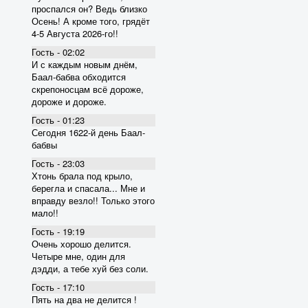
проспался он? Ведь близко
Осень! А кроме того, грядёт
4-5 Августа 2026-го!!
Гость - 02:02
И с каждым новым днём,
Баал-бабва обходится
скрепоносцам всё дороже,
дороже и дороже.
Гость - 01:23
Сегодня 1622-й день Баал-
бабвы
Гость - 23:03
Хтонь брала под крыло,
берегла и спасала... Мне и
вправду везло!! Только этого
мало!!
Гость - 19:19
Очень хорошо делится.
Четыре мне, один для
дэдди, а тебе хуй без соли.
Гость - 17:10
Пять на два не делится !