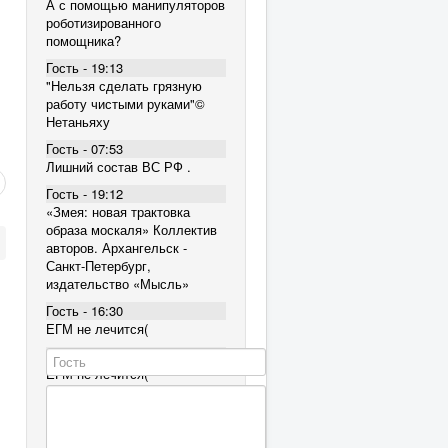
А с помощью манипуляторов
роботизированного
помощника?
Гость - 19:13
"Нельзя сделать грязную
работу чистыми руками"©
Нетаньяху
Гость - 07:53
Лишний состав ВС РФ .
Гость - 19:12
«Змея: новая трактовка
образа москаля» Коллектив
авторов. Архангельск -
Санкт-Петербург,
издательство «Мысль»
Гость - 16:30
ЕГМ не лечится(
Гость - 16:30
ЕГМ не лечится(
Гость - 16:30
ЕГМ не лечится(
Гость - 12:38