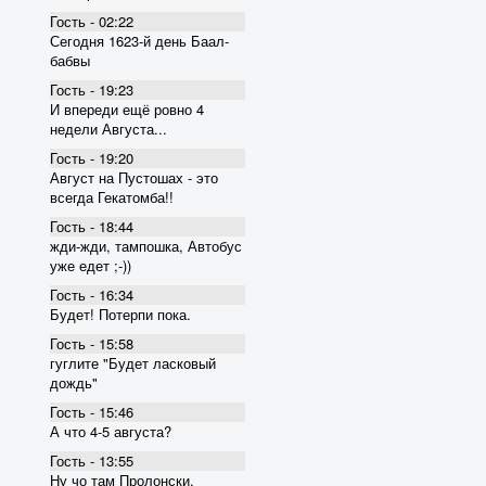
Гость - 02:22
Сегодня 1623-й день Баал-
бабвы
Гость - 19:23
И впереди ещё ровно 4
недели Августа...
Гость - 19:20
Август на Пустошах - это
всегда Гекатомба!!
Гость - 18:44
жди-жди, тампошка, Автобус
уже едет ;-))
Гость - 16:34
Будет! Потерпи пока.
Гость - 15:58
гуглите "Будет ласковый
дождь"
Гость - 15:46
А что 4-5 августа?
Гость - 13:55
Ну чо там Пролонски,