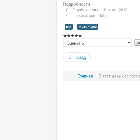
Подробности
Опубликовано: 18 июля 2018
Просмотров: 1525
trip
Житие мое
Рейтинг:
Пожалуйста,
0
/
5
оцените
Назад
Главная
В этот день бог пос