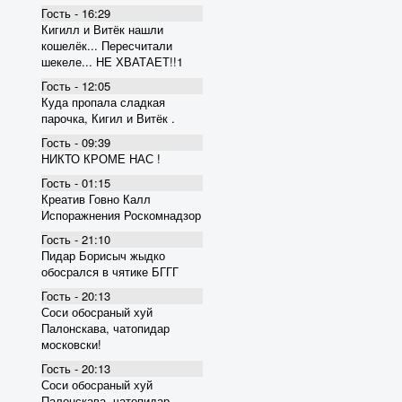
Гость - 16:29
Кигилл и Витёк нашли
кошелёк... Пересчитали
шекеле... НЕ ХВАТАЕТ!!1
Гость - 12:05
Куда пропала сладкая
парочка, Кигил и Витёк .
Гость - 09:39
НИКТО КРОМЕ НАС !
Гость - 01:15
Креатив Говно Калл
Испоражнения Роскомнадзор
Гость - 21:10
Пидар Борисыч жыдко
обосрался в чятике БГГГ
Гость - 20:13
Соси обосраный хуй
Палонскава, чатопидар
московски!
Гость - 20:13
Соси обосраный хуй
Палонскава, чатопидар