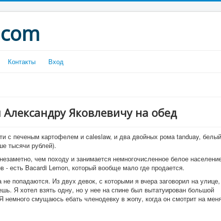
.com
Контакты
Вход
л Александру Яковлевичу на обед
сти с печеным картофелем и caleslaw, и два двойных рома tanduay, белы
ьше тысячи рублей).
 незаметно, чем походу и занимается немногочисленное белое население
в - есть Bacardi Lemon, который вообще мало где продается.
 не попадаются. Из двух девок, с которыми я вчера заговорил на улице,
ешь. Я хотел взять одну, но у нее на спине был вытатуирован большой
 Я немного смущаюсь ебать членодевку в жопу, когда он смотрит на меня