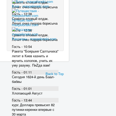
Сракета еловый елдак.
Блог - maxpolonski.com
Лечит очко пидора борисыча
Гость - 12:38
Сракета еловый елдак.
Путешествия -
Лечит очко пидора борисыча
maxpolonski.com
Гость - 12:38
Сракета еловый елдак.
Рассказы - maxpolonski.com
Лечит очко пидора борисыча
Гость - 10:54
Ракета "Боярыня Салтычиха"
летит в Киев казнить и
мучить холопов, учить их
уму разуму. ПиZда вам!
Гость - 01:11
Back to Top
Сегодня 1624-й день Баал-
бабвы
Гость - 01:01
Хлопающий Август
Гость - 13:44
курс Доллара превысил 82
пyтинки-керенки впервые с
30 марта