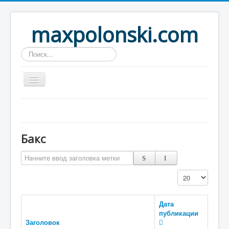
maxpolonski.com
Искать...
Home
Путешествия
Бакс
Рассказы
Начните ввод заголовка метки
Контакты
Вход
Кол-во строк:
Дата
публикации
Заголовок